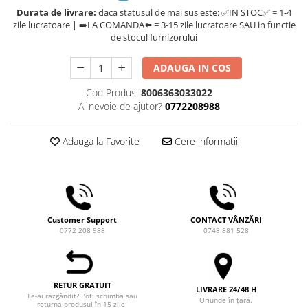
Comandante
Durata de livrare:
daca statusul de mai sus este: ✅IN STOC✅ = 1-4
zile lucratoare | ➡️LA COMANDA⬅️ = 3-15 zile lucratoare SAU in functie
Compak
de stocul furnizorului
Dalla Corte
ADAUGA IN COS
Delonghi
Dr. Coffee
Cod Produs:
8006363033022
Ai nevoie de ajutor?
0772208988
E&B LAB
EDO
Adauga la Favorite
Cere informatii
Espro
Eureka
Eversys
Everpure
Customer Support
CONTACT VÂNZĂRI
0772 208 988
0748 881 528
Finum
Fiorenzato
Forever
RETUR GRATUIT
LIVRARE 24/48 H
Te-ai răzgândit? Poți schimba sau
Oriunde în țară.
Hard Beans Coffee Roasters
returna produsul în 15 zile.