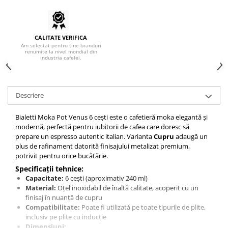
Hario
Heavy
CALITATE VERIFICA
INKER
Am selectat pentru tine branduri
renumite la nivel mondial din
industria cafelei.
KINTO
Kinu
La Marzocco
Descriere
Linkbar
Bialetti Moka Pot Venus 6 cești este o cafetieră moka elegantă și
Mahlkonig
modernă, perfectă pentru iubitorii de cafea care doresc să
prepare un espresso autentic italian. Varianta
Cupru
adaugă un
Meraki
plus de rafinament datorită finisajului metalizat premium,
Minor Figures
potrivit pentru orice bucătărie.
Specificații tehnice:
Moccamaster
Capacitate:
6 cești (aproximativ 240 ml)
Motta
Material:
Oțel inoxidabil de înaltă calitate, acoperit cu un
finisaj în nuanță de cupru
Mr.Cafe
Compatibilitate:
Poate fi utilizată pe toate tipurile de plite,
inclusiv pe plite cu inducție
Nuova Ricambi
Dimensiuni: