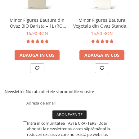
Puneți cafeaua pe aragaz și așteaptati câteva minute pana cand
apa fierbinte se va deplasa în rezervorul superior.
Timemore
Compatibil cu plite electrice, pe gaz și inducție.
74
Minor Figures Bautura din
Minor Figures Bautura
Ovaz BIO Barista – 1L (RO-
Vegetala din Ovaz Standard
Toddy
ECO-007)
– 1L
16,90 RON
15,90 RON
TONE
Ubermilk
ADAUGA IN COS
ADAUGA IN COS
Wilfa
Zuma
Newsletter
Nu rata ofertele si promotiile noastre
Intră în comunitatea TASTE CRAFTERS! Doar
abonații la newsletter au acces săptămânal la
reduceri exclusive care nu există pe website.