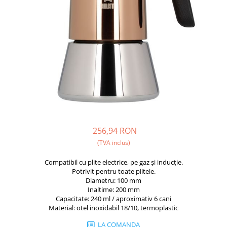
Fara zahar
Cleaning
Bialetti
Fructe
Cupping
Bravilor
Iced Tea
Limonada
Filtre Hartie
Brewista
Ceai
Dozare
Bunn
Frappé
Termometru
BWT
Ciocolata calda
Cutite de macinare
Cafea de Specialitate
Lapte alternativ
Pahare termoizolante
Cafelat
Superfood Latte
Sticle refolosibile
Cafetto
256,94 RON
Accesorii ceai
Traiste
Cafflano
(TVA inclus)
Chai Latte
Tricouri
Caye
Compatibil cu plite electrice, pe gaz și inducție.
Ceramica
Potrivit pentru toate plitele.
Diametru: 100 mm
Chemex
Inaltime: 200 mm
Capacitate: 240 ml / aproximativ 6 cani
Cinoart
Material: otel inoxidabil 18/10, termoplastic
Circular&Co. ⚡ NEW
LA COMANDA