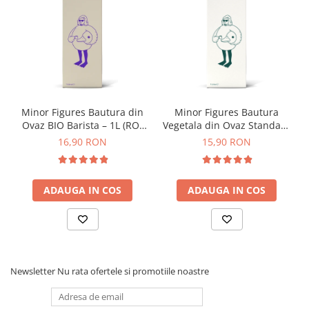
Timemore
74
Toddy
TONE
Ubermilk
Minor Figures Bautura din
Minor Figures Bautura
Ovaz BIO Barista – 1L (RO-
Vegetala din Ovaz Standard
Wilfa
ECO-007)
– 1L
16,90 RON
15,90 RON
Zuma
ADAUGA IN COS
ADAUGA IN COS
Newsletter
Nu rata ofertele si promotiile noastre