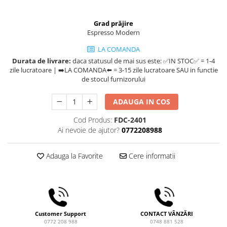
Comandante
Compak
Grad prăjire
Espresso Modern
Dalla Corte
LA COMANDA
Delonghi
Durata de livrare:
daca statusul de mai sus este: ✅IN STOC✅ = 1-4
Dr. Coffee
zile lucratoare | ➡️LA COMANDA⬅️ = 3-15 zile lucratoare SAU in functie
de stocul furnizorului
E&B LAB
EDO
ADAUGA IN COS
Espro
Cod Produs:
FDC-2401
Eureka
Ai nevoie de ajutor?
0772208988
Eversys
Adauga la Favorite
Cere informatii
Everpure
Finum
Fiorenzato
Forever
Customer Support
CONTACT VÂNZĂRI
0772 208 988
0748 881 528
Hard Beans Coffee Roasters