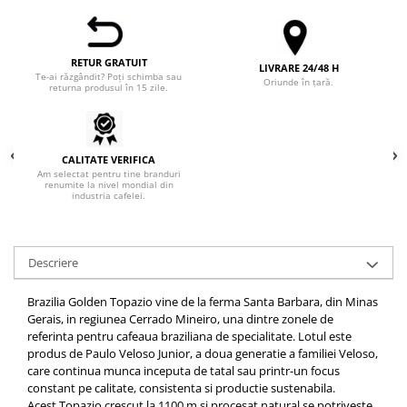
Hario
Heavy
RETUR GRATUIT
LIVRARE 24/48 H
INKER
Te-ai răzgândit? Poți schimba sau
Oriunde în țară.
returna produsul în 15 zile.
KINTO
Kinu
CALITATE VERIFICA
La Marzocco
Am selectat pentru tine branduri
renumite la nivel mondial din
Linkbar
industria cafelei.
Mahlkonig
Meraki
Descriere
Minor Figures
Brazilia Golden Topazio vine de la ferma Santa Barbara, din Minas
Moccamaster
Gerais, in regiunea Cerrado Mineiro, una dintre zonele de
Motta
referinta pentru cafeaua braziliana de specialitate. Lotul este
produs de Paulo Veloso Junior, a doua generatie a familiei Veloso,
Mr.Cafe
care continua munca inceputa de tatal sau printr-un focus
Nuova Ricambi
constant pe calitate, consistenta si productie sustenabila.
Acest Topazio crescut la 1100 m si procesat natural se potriveste