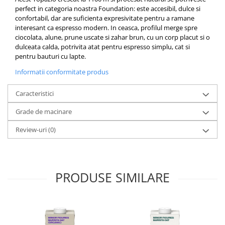
Origami
perfect in categoria noastra Foundation: este accesibil, dulce si
confortabil, dar are suficienta expresivitate pentru a ramane
Pallo
interesant ca espresso modern. In ceasca, profilul merge spre
Perfect Moose
ciocolata, alune, prune uscate si zahar brun, cu un corp placut si o
dulceata calda, potrivita atat pentru espresso simplu, cat si
Puqpress
pentru bauturi cu lapte.
QuinSpin
Informatii conformitate produs
RHINOWARES
Caracteristici
Rocket
Grade de macinare
Scanomat
Solaris
Review-uri
(0)
Soy
Stone Espresso
PRODUSE SIMILARE
Studio Barista
Sweet Revolution
Sweetbird
TIAMO