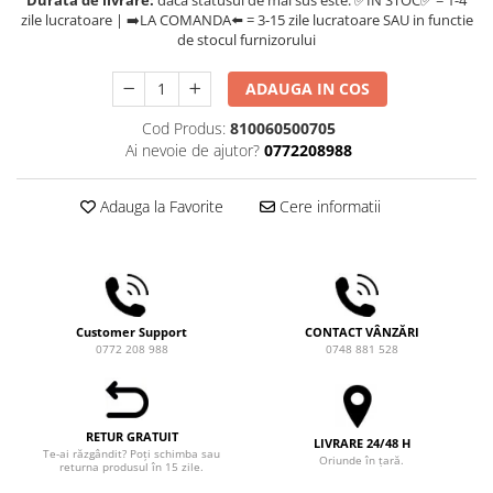
Durata de livrare:
daca statusul de mai sus este: ✅IN STOC✅ = 1-4
Comandante
zile lucratoare | ➡️LA COMANDA⬅️ = 3-15 zile lucratoare SAU in functie
de stocul furnizorului
Compak
Dalla Corte
ADAUGA IN COS
Delonghi
Cod Produs:
810060500705
Dr. Coffee
Ai nevoie de ajutor?
0772208988
E&B LAB
Adauga la Favorite
Cere informatii
EDO
Espro
Eureka
Eversys
Customer Support
CONTACT VÂNZĂRI
Everpure
0772 208 988
0748 881 528
Finum
Fiorenzato
RETUR GRATUIT
LIVRARE 24/48 H
Forever
Te-ai răzgândit? Poți schimba sau
Oriunde în țară.
returna produsul în 15 zile.
Hard Beans Coffee Roasters