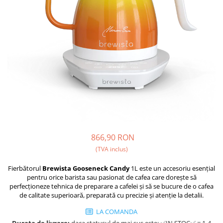
Fara zahar
Cleaning
Bialetti
Fructe
Cupping
Bravilor
Iced Tea
Limonada
Filtre Hartie
Brewista
Ceai
Dozare
Bunn
Frappé
Termometru
BWT
Ciocolata calda
Cutite de macinare
Cafea de Specialitate
Lapte alternativ
Pahare termoizolante
Cafelat
Superfood Latte
Sticle refolosibile
Cafetto
Accesorii ceai
Traiste
Cafflano
866,90 RON
Chai Latte
Tricouri
Caye
(TVA inclus)
Ceramica
Fierbătorul
Brewista Gooseneck Candy
1L este un accesoriu esențial
pentru orice barista sau pasionat de cafea care dorește să
Chemex
perfecționeze tehnica de preparare a cafelei și să se bucure de o cafea
de calitate superioară, preparată cu precizie și atenție la detalii.
Cinoart
Circular&Co. ⚡ NEW
LA COMANDA