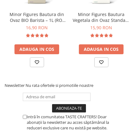
Timemore
Minor Figures Bautura din
Minor Figures Bautura
74
Ovaz BIO Barista – 1L (RO-
Vegetala din Ovaz Standard
ECO-007)
– 1L
Toddy
16,90 RON
15,90 RON
TONE
Ubermilk
ADAUGA IN COS
ADAUGA IN COS
Wilfa
Zuma
Newsletter
Nu rata ofertele si promotiile noastre
Intră în comunitatea TASTE CRAFTERS! Doar
abonații la newsletter au acces săptămânal la
reduceri exclusive care nu există pe website.