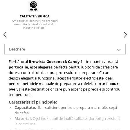
Hario
Heavy
CALITATE VERIFICA
Am selectat pentru tine branduri
renumite la nivel mondial din
INKER
industria cafelei.
KINTO
Kinu
Descriere
La Marzocco
Linkbar
Fierbătorul
Brewista Gooseneck Candy
1L, în nuanța vibrantă
portocalie
, este alegerea perfectă pentru iubitorii de cafea care
Mahlkonig
doresc control total asupra procesului de preparare. Cu un
design elegant și funcțional, acest fierbător electric este ideal
Meraki
pentru metodele manuale de preparare a cafelei, cum ar fi
pour-
Minor Figures
over
, și este destinat celor care pun accent pe precizie și controlul
temperaturii.
Moccamaster
Caracteristici principale:
Motta
Capacitate:
1L – suficient pentru a prepara mai multe cești
de cafea
Mr.Cafe
Material:
Oțel inoxidabil de înaltă calitate, durabil și rezistent
Nuova Ricambi
la coroziune
Design Gooseneck:
Duza de tip "gooseneck" permite un flux