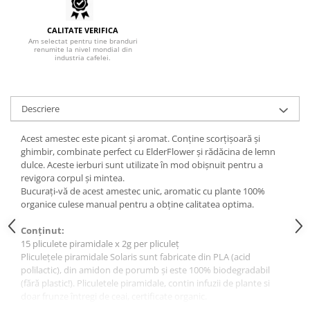
Hario
CALITATE VERIFICA
Heavy
Am selectat pentru tine branduri
renumite la nivel mondial din
industria cafelei.
INKER
KINTO
Kinu
Descriere
La Marzocco
Acest amestec este picant și aromat. Conține scorțișoară și
Linkbar
ghimbir, combinate perfect cu ElderFlower și rădăcina de lemn
dulce. Aceste ierburi sunt utilizate în mod obișnuit pentru a
Mahlkonig
revigora corpul și mintea.
Meraki
Bucurați-vă de acest amestec unic, aromatic cu plante 100%
organice culese manual pentru a obține calitatea optima.
Minor Figures
Conținut:
Moccamaster
15 pliculete piramidale x 2g per pliculeț
Motta
Pliculețele piramidale Solaris sunt fabricate din PLA (acid
polilactic), din amidon de porumb și este 100% biodegradabil
Mr.Cafe
(fără plastic!). Pliculetele piramidale, contin infuzii de plante si
Nuova Ricambi
doar frunze întregi de ceai, certificate organic.