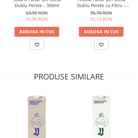
Dublu Perete – 300ml
Dublu Perete cu Filtru –
Timemore
200ml
63,90 RON
35,70 RON
74
59,90 RON
32,13 RON
Toddy
ADAUGA IN COS
ADAUGA IN COS
TONE
Ubermilk
Wilfa
Zuma
PRODUSE SIMILARE