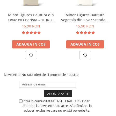
Minor Figures Bautura din
Minor Figures Bautura
Ovaz BIO Barista – 1L (RO-
Vegetala din Ovaz Standard
ECO-007)
– 1L
16,90 RON
15,90 RON
ADAUGA IN COS
ADAUGA IN COS
Newsletter
Nu rata ofertele si promotiile noastre
Intră în comunitatea TASTE CRAFTERS! Doar
abonații la newsletter au acces săptămânal la
reduceri exclusive care nu există pe website.