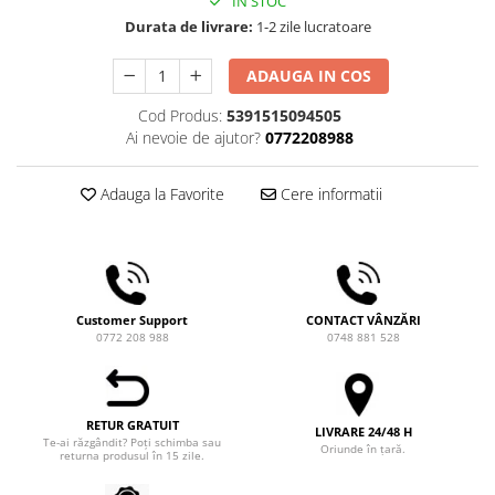
IN STOC
Comandante
Durata de livrare:
1-2 zile lucratoare
Compak
ADAUGA IN COS
Dalla Corte
Delonghi
Cod Produs:
5391515094505
Ai nevoie de ajutor?
0772208988
Dr. Coffee
E&B LAB
Adauga la Favorite
Cere informatii
EDO
Espro
Eureka
Eversys
Customer Support
CONTACT VÂNZĂRI
0772 208 988
0748 881 528
Everpure
Finum
Fiorenzato
RETUR GRATUIT
LIVRARE 24/48 H
Te-ai răzgândit? Poți schimba sau
Oriunde în țară.
Forever
returna produsul în 15 zile.
Hard Beans Coffee Roasters