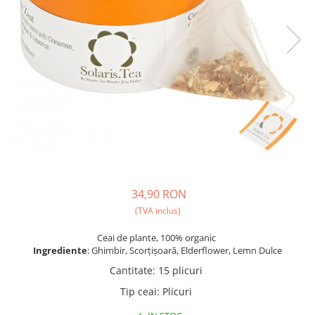
Fara zahar
Cleaning
Bialetti
Fructe
Cupping
Bravilor
Iced Tea
Limonada
Filtre Hartie
Brewista
Ceai
Dozare
Bunn
Frappé
Termometru
BWT
Ciocolata calda
Cutite de macinare
Cafea de Specialitate
Lapte alternativ
Pahare termoizolante
Cafelat
Superfood Latte
Sticle refolosibile
Cafetto
Accesorii ceai
Traiste
Cafflano
34,90 RON
Chai Latte
Tricouri
Caye
(TVA inclus)
Ceramica
Ceai de plante, 100% organic
Ingrediente
: Ghimbir, Scorțișoară, Elderflower, Lemn Dulce
Chemex
Cantitate
:
15 plicuri
Cinoart
Tip ceai
:
Plicuri
Circular&Co. ⚡ NEW