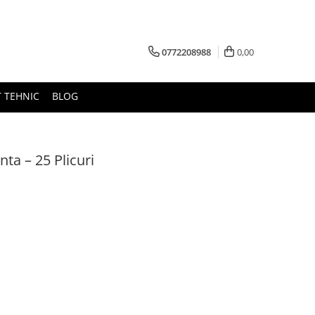
0772208988
0,00
 TEHNIC
BLOG
ta – 25 Plicuri