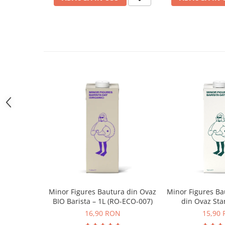
Dripper
Tamper
Rinser
Cantar
Knock-box
Latiere
Accesorii sirop
Cești pentru cafea
Distribuitor / Nivelator
Tamping - Statie de tampare
Timer
Server
Minor Figures Bautura din Ovaz
Minor Figures Ba
Cleaning
BIO Barista – 1L (RO-ECO-007)
din Ovaz Sta
Cupping
16,90 RON
15,90
Filtre Hartie