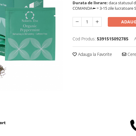
Durata de livrare:
daca statusul d
COMANDA⬅️ = 3-15 zile lucratoare SA
ADAUG
Cod Produs:
5391515092785
Adauga la Favorite
Cere 
ort