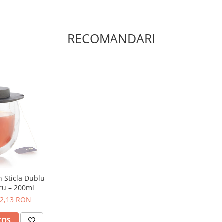
epararea ceșii perfecte.
RECOMANDARI
 Sticla Dublu
tru – 200ml
2,13 RON
COS