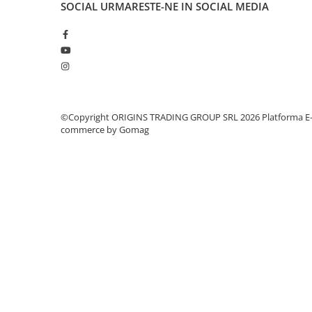
Aremde
SOCIAL
URMARESTE-NE IN SOCIAL MEDIA
Ascaso
Barista & CO
Bartscher
Bellezza
Bialetti
©Copyright ORIGINS TRADING GROUP SRL 2026
Platforma E
commerce by Gomag
Bravilor
Brewista
Bunn
BWT
Cafea de Specialitate
Cafelat
Cafetto
Cafflano
Caye