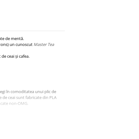
mate de mentă.
cHons) un cunoscut
Master Tea
 de ceai și cafea.
regi în comoditatea unui plic de
e de ceai sunt fabricate din PLA
ficate non-OMG.
 la 100 °C si filtrata.