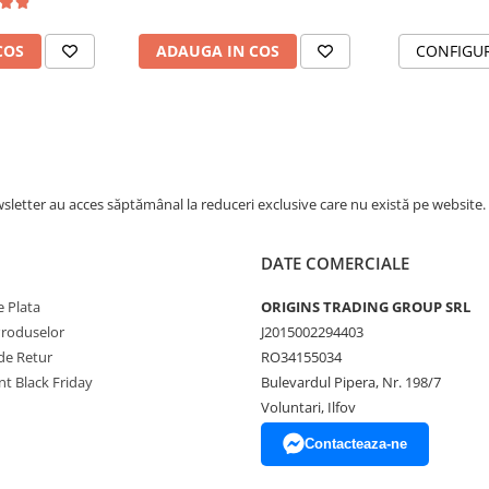
COS
ADAUGA IN COS
CONFIGU
letter au acces săptămânal la reduceri exclusive care nu există pe website.
DATE COMERCIALE
 Plata
ORIGINS TRADING GROUP SRL
Produselor
J2015002294403
de Retur
RO34155034
t Black Friday
Bulevardul Pipera, Nr. 198/7
Voluntari, Ilfov
Contacteaza-ne