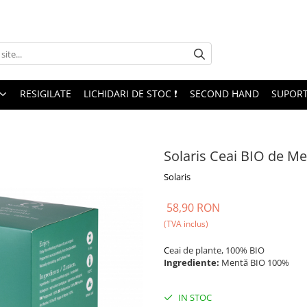
RESIGILATE
LICHIDARI DE STOC ❗
SECOND HAND
SUPORT
Solaris Ceai BIO de Men
Solaris
58,90 RON
(TVA inclus)
C
eai de plante, 100% BIO
Ingrediente:
Mentă BIO 100%
IN STOC