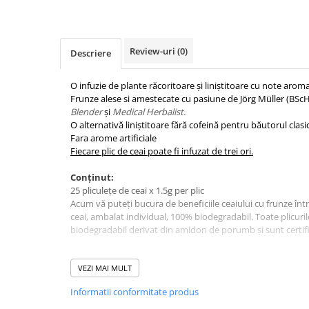
Ceai
Frappé
Ciocolata calda
Review-uri
(0)
Descriere
Lapte alternativ
O infuzie de plante răcoritoare și liniștitoare cu note aro
Superfood Latte
Frunze alese si amestecate cu pasiune de Jörg Müller (BS
Blender
și
Medical Herbalist.
Accesorii ceai
O alternativă liniștitoare fără cofeină pentru băutorul clasic
Chai Latte
Fara arome artificiale
Fiecare plic de ceai poate fi infuzat de trei ori.
Aparatura cafea
Espressoare
Conținut:
25 pliculețe de ceai x 1.5g per plic
Espressoare Manuale Profesionale
Acum vă puteți bucura de beneficiile ceaiului cu frunze înt
Espressoare Manuale Home/Office
ceai, ambalat individual, 100% biodegradabil. Toate plicuril
biodegradabil derivat din amidon de porumb și sunt certi
Espressoare Automate Office
Espressoare Automate Home
Mod de preparare:
Prepararea cafelei
• Folosiți un plic de ceai la o cană de apă de 250 ml, fierbinte
VEZI MAI MULT
• Se infuzează 5 min.
Cafetiere
Informatii conformitate produs
• Reinfuzați de până la 2 ori.
Aeropress