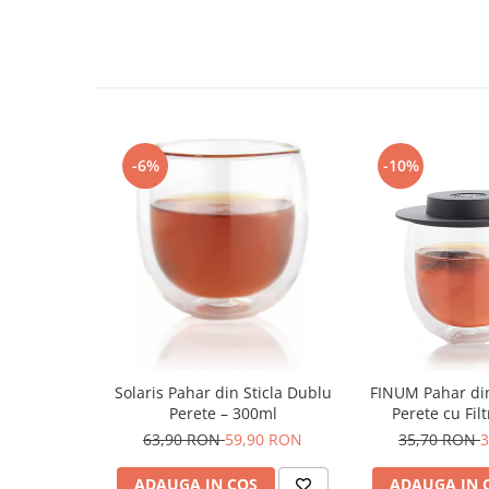
Aruncă o privire
aici
pentru mai multe informații despre pr
Syphon
Presa franceza
Aparate brewing
Cold Brew
Aparate automate pentru lapte
-6%
-10%
Filtrare apa
BWT
Fluux
Rasnite Cafea
Rasnite Electrice
Profesionale
Domestice
Domestice Prosumer
Solaris Pahar din Sticla Dublu
FINUM Pahar din
Single Dose
Perete – 300ml
Perete cu Fil
Rasnite Manuale
63,90 RON
59,90 RON
35,70 RON
3
Accesorii Bar
ADAUGA IN COS
ADAUGA IN 