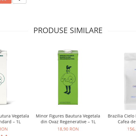
PRODUSE SIMILARE
utura Vegetala
Minor Figures Bautura Vegetala
Brazilia Cielo
ndard – 1L
din Ovaz Regenerative – 1L
Cafea de 
DR
 RON
18,90 RON
156