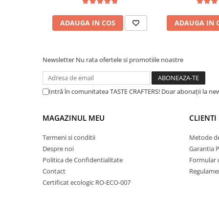
Dozare
ADAUGA IN COS
ADAUGA IN 
Termometru
Cutite de macinare
Pahare termoizolante
Newsletter
Nu rata ofertele si promotiile noastre
Sticle refolosibile
Traiste
Intră în comunitatea TASTE CRAFTERS! Doar abonații la news
Tricouri
MAGAZINUL MEU
CLIENTI
Brands
Acaia
Termeni si conditii
Metode de
AeroPress
Despre noi
Garantia 
Politica de Confidentialitate
Formular 
Almar
Contact
Regulamen
Amokka
Certificat ecologic RO-ECO-007
Anfim
ANKOMN