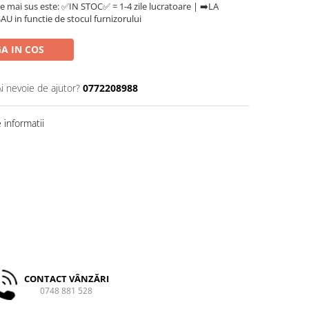
e mai sus este: ✅IN STOC✅ = 1-4 zile lucratoare | ➡️LA
U in functie de stocul furnizorului
A IN COS
Ai nevoie de ajutor?
0772208988
informatii
CONTACT VÂNZĂRI
0748 881 528