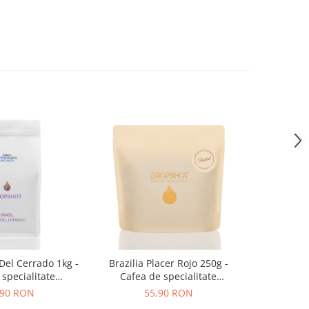
 Del Cerrado 1kg -
Brazilia Placer Rojo 250g -
Zuma Origi
specialitate
Cafea de specialitate
Neagra Pr
OPSHOT
DROPSHOT
Pudra pen
,90 RON
55,90 RON