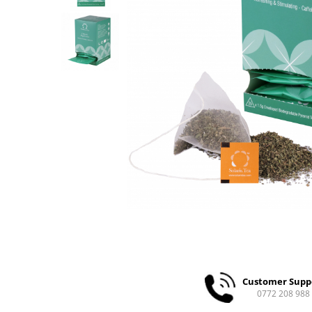
Ceai
Ceaiuri de specialitate
Verde
Rooibos
Plante
Negru
Matcha
Alb
Zahar
Siropuri
Botanice
Clasice
Creative
Fara zahar
Fructe
Customer Supp
Iced Tea
0772 208 988
Limonada