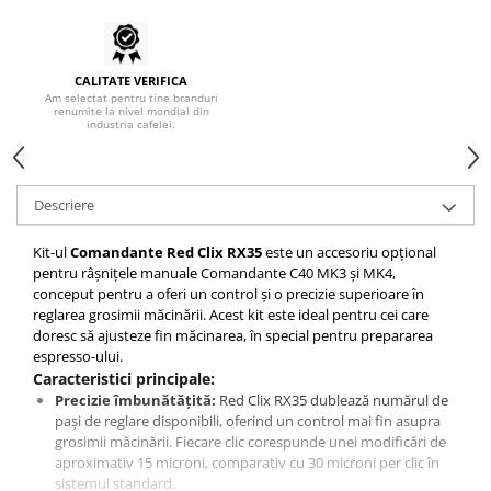
Hario
Heavy
CALITATE VERIFICA
INKER
Am selectat pentru tine branduri
renumite la nivel mondial din
industria cafelei.
KINTO
Kinu
La Marzocco
Descriere
Linkbar
Kit-ul
Comandante Red Clix RX35
este un accesoriu opțional
Mahlkonig
pentru râșnițele manuale Comandante C40 MK3 și MK4,
conceput pentru a oferi un control și o precizie superioare în
Meraki
reglarea grosimii măcinării. Acest kit este ideal pentru cei care
Minor Figures
doresc să ajusteze fin măcinarea, în special pentru prepararea
espresso-ului.
Moccamaster
Caracteristici principale:
Motta
Precizie îmbunătățită:
Red Clix RX35 dublează numărul de
pași de reglare disponibili, oferind un control mai fin asupra
Mr.Cafe
grosimii măcinării. Fiecare clic corespunde unei modificări de
aproximativ 15 microni, comparativ cu 30 microni per clic în
Nuova Ricambi
sistemul standard.