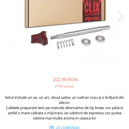
Fara zahar
Cleaning
Bialetti
Fructe
Cupping
Bravilor
Iced Tea
Limonada
Filtre Hartie
Brewista
Ceai
Dozare
Bunn
Frappé
Termometru
BWT
Ciocolata calda
Cutite de macinare
Cafea de Specialitate
Lapte alternativ
Pahare termoizolante
Cafelat
Superfood Latte
Sticle refolosibile
Cafetto
Accesorii ceai
Traiste
Cafflano
202,98 RON
Chai Latte
Tricouri
Caye
(TVA inclus)
Ceramica
Setul include un ax, un arc, două șaibe, un cadran roșu și o brățară din
silicon.
Chemex
Cafelele preparate lent pe metode alternative de tip brew, vor păstra
astfel o mare calitate a măcinarii, iar iubitorii de espresso vor putea
Cinoart
obtine mai multe arome in ceasca lor
Circular&Co. ⚡ NEW
LA COMANDA