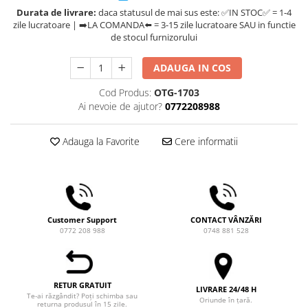
Comandante
Durata de livrare:
daca statusul de mai sus este: ✅IN STOC✅ = 1-4
zile lucratoare | ➡️LA COMANDA⬅️ = 3-15 zile lucratoare SAU in functie
Compak
de stocul furnizorului
Dalla Corte
ADAUGA IN COS
Delonghi
Dr. Coffee
Cod Produs:
OTG-1703
Ai nevoie de ajutor?
0772208988
E&B LAB
EDO
Adauga la Favorite
Cere informatii
Espro
Eureka
Eversys
Everpure
Customer Support
CONTACT VÂNZĂRI
0772 208 988
0748 881 528
Finum
Fiorenzato
Forever
RETUR GRATUIT
LIVRARE 24/48 H
Te-ai răzgândit? Poți schimba sau
Oriunde în țară.
Hard Beans Coffee Roasters
returna produsul în 15 zile.