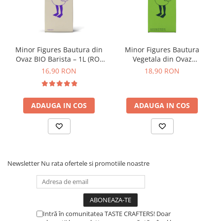
Timemore
74
Toddy
Minor Figures Bautura din
Minor Figures Bautura
Ovaz BIO Barista – 1L (RO-
Vegetala din Ovaz
TONE
ECO-007)
Regenerative – 1L
16,90 RON
18,90 RON
Ubermilk
Wilfa
Zuma
ADAUGA IN COS
ADAUGA IN COS
Newsletter
Nu rata ofertele si promotiile noastre
Intră în comunitatea TASTE CRAFTERS! Doar