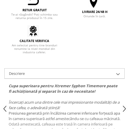
Heavy
RETUR GRATUIT
LIVRARE 24/48 H
Te-ai răzgândit? Poți schimba sau
INKER
Oriunde în țară.
returna produsul în 15 zile.
KINTO
Kinu
CALITATE VERIFICA
La Marzocco
Am selectat pentru tine branduri
renumite la nivel mondial din
Linkbar
industria cafelei.
Mahlkonig
Meraki
Descriere
Minor Figures
Cupa superioara pentru Xtremer Syphon Timemore poate
Moccamaster
fi achiziționată și separat în caz de necesitate!
Motta
Încercați acum una dintre cele mai impresionante modalități de a
Mr.Cafe
face cafea, o adevărată știință!
Presiunea generată prin încălzirea camerei inferioare forțează apa
Nuova Ricambi
în camera superioară astfel amestecându-se cu cafeaua măcinată.
Origami
Odată amestecată, cafeaua este trasă în camera inferioară pe