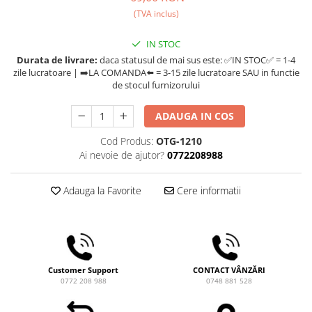
Compak
(TVA inclus)
Dalla Corte
IN STOC
Delonghi
Durata de livrare:
daca statusul de mai sus este: ✅IN STOC✅ = 1-4
Dr. Coffee
zile lucratoare | ➡️LA COMANDA⬅️ = 3-15 zile lucratoare SAU in functie
de stocul furnizorului
E&B LAB
EDO
ADAUGA IN COS
Espro
Cod Produs:
OTG-1210
Ai nevoie de ajutor?
0772208988
Eureka
Eversys
Adauga la Favorite
Cere informatii
Everpure
Finum
Fiorenzato
Forever
Customer Support
CONTACT VÂNZĂRI
0772 208 988
0748 881 528
Hard Beans Coffee Roasters
Hario