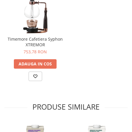
74
Toddy
TONE
Ubermilk
Timemore Cafetiera Syphon
XTREMOR
Wilfa
753,78 RON
Zuma
ADAUGA IN COS
PRODUSE SIMILARE