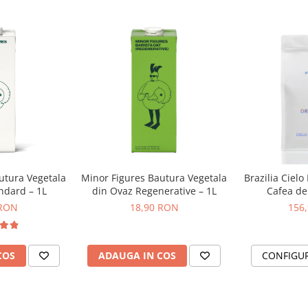
inirea procesului de
re a espresso-ului
gia Grinder Control System
entifică erorile potențiale de
 și ajustează automat
unea granulației pentru o
utura Vegetala
Minor Figures Bautura Vegetala
Brazilia Cielo
ie perfectă. Acest sistem permite
ndard – 1L
din Ovaz Regenerative – 1L
Cafea de 
rea râșnițelor DC One și DC Two,
DR
orită.
 RON
18,90 RON
156
COS
ADAUGA IN COS
CONFIGU