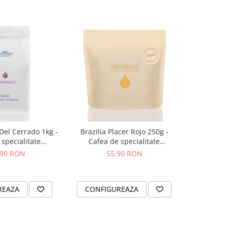
 Del Cerrado 1kg -
Brazilia Placer Rojo 250g -
Bombon Bl
specialitate
Cafea de specialitate
specia
OPSHOT
DROPSHOT
,90 RON
55,90 RON
2
REAZA
CONFIGUREAZA
CONFI