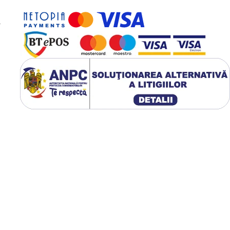
erea și asigură o calitate
ă în toate locațiile: sistemul
Control System (OCS) oferă o
-
sso ecologic
țiativa PlaNet, Dalla Corte
ează emisiile de carbon
e de producția modelului Icon,
du-l ca o opțiune ecologică
profesioniștii din domeniul
 Alegând Icon, afacerea ta
ie activ la un viitor mai