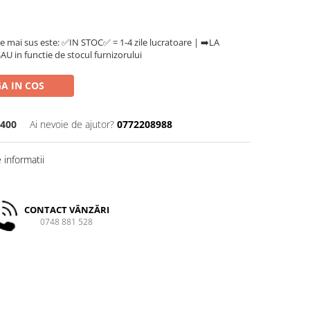
e mai sus este: ✅IN STOC✅ = 1-4 zile lucratoare | ➡️LA
U in functie de stocul furnizorului
A IN COS
400
Ai nevoie de ajutor?
0772208988
informatii
CONTACT VÂNZĂRI
0748 881 528