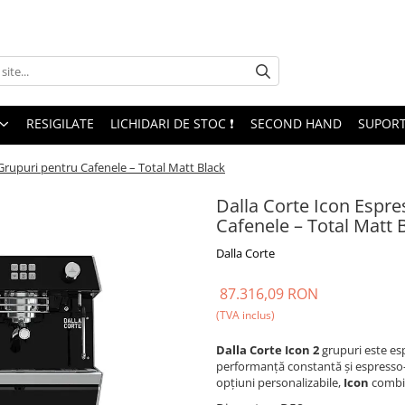
RESIGILATE
LICHIDARI DE STOC ❗
SECOND HAND
SUPORT
 Grupuri pentru Cafenele – Total Matt Black
Dalla Corte Icon Espre
Cafenele – Total Matt 
Dalla Corte
87.316,09 RON
(TVA inclus)
Dalla Corte Icon 2
grupuri este esp
performanță constantă și espresso-
opțiuni personalizabile,
Icon
combin