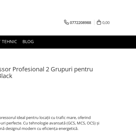
0772208988
0,00
 TEHNIC
BLOG
ssor Profesional 2 Grupuri pentru
Black
ressorul ideal pentru locații cu trafic mare, oferind
uri perfecte. Cu tehnologie avansată (GCS, MCS, OCS) și
ă designul modern cu eficiența energetică.