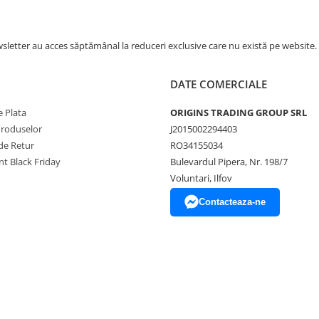
ență fără efort
l Milk Control System (MCS), cu
letter au acces săptămânal la reduceri exclusive care nu există pe website.
e aburi automată, dezvoltat de
mentul de cercetare-dezvoltare
a Corte, creează microspuma fină
DATE COMERCIALE
băuturile pe bază de lapte.
 temperatura dorită prin meniul
 Plata
ORIGINS TRADING GROUP SRL
 introduce lancea în recipient și
Produselor
J2015002294403
de Retur
RO34155034
t Black Friday
Bulevardul Pipera, Nr. 198/7
Voluntari, Ilfov
Contacteaza-ne
onare inteligentă
izează și gestionează grupurile
ual, economisește energie prin
unităților în afacerea de vârf,
ă starea curățeniei, programează