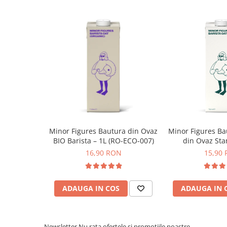
Syphon
Presa franceza
Aparate brewing
Cold Brew
Aparate automate pentru lapte
Redef
Filtrare apa
râșni
BWT
Tehnolo
(GCS) id
Fluux
râșnire
Rasnite Cafea
dimensi
Minor Figures Bautura din Ovaz
Minor Figures Ba
extracț
Rasnite Electrice
BIO Barista – 1L (RO-ECO-007)
din Ovaz Sta
integra
Profesionale
facilitând selecția variată de tipuri de cafea cu o precizie sp
16,90 RON
15,90
Domestice
Domestice Prosumer
ADAUGA IN COS
ADAUGA IN 
Single Dose
Rasnite Manuale
Accesorii Bar
Newsletter
Nu rata ofertele si promotiile noastre