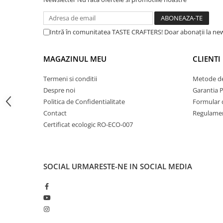
Dripper
Excel
Tamper
Sistemu
Intră în comunitatea TASTE CRAFTERS! Doar abonații la news
lance d
Rinser
departa
al Dall
Cantar
MAGAZINUL MEU
CLIENTI
pentru 
Knock-box
Setează
Termeni si conditii
Metode de
digital,
Latiere
bucură-te de cappuccino-uri cremoase.
Despre noi
Garantia 
Accesorii sirop
Politica de Confidentialitate
Formular 
Cești pentru cafea
Contact
Regulamen
Certificat ecologic RO-ECO-007
Distribuitor / Nivelator
Tamping - Statie de tampare
Timer
SOCIAL
URMARESTE-NE IN SOCIAL MEDIA
Gesti
Server
Monitor
Cleaning
individ
oprirea 
Cupping
verific
Filtre Hartie