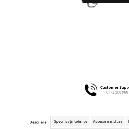
Ceai
Ceaiuri de specialitate
Verde
Rooibos
Plante
Negru
Matcha
Alb
Zahar
Siropuri
Botanice
Clasice
Customer Supp
0772 208 988
Creative
Fara zahar
Fructe
Iced Tea
Specificații tehnice
Accesorii incluse
Descriere
Limonada