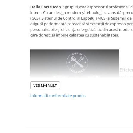
Ceai
Dalla Corte Icon
2 grupuri este espressorul profesional ide
Frappé
intens. Cu un design modern și tehnologie avansată, precu
(GCS), Sistemul de Control al Laptelui (MCS) și Sistemul de
Ciocolata calda
asigură performanță constantă și extracții de espresso perf
personalizabile și eficiența energetică fac din acest model 
Lapte alternativ
care doresc să îmbine calitatea cu sustenabilitatea.
Superfood Latte
Accesorii ceai
Chai Latte
Aparatura cafea
Efici
Espressoare
volu
Proiecta
Espressoare Manuale Profesionale
VEZI MAI MULT
Icon ex
Espressoare Manuale Home/Office
perioade
Informatii conformitate produs
Espressoare Automate Office
fiabile 
DC, car
Espressoare Automate Home
(Grind 
Prepararea cafelei
Control System) și OCS (Online Control System), Icon asigură
calitate, menținând standardele profesionale ale espresso-ur
Cafetiere
Aeropress