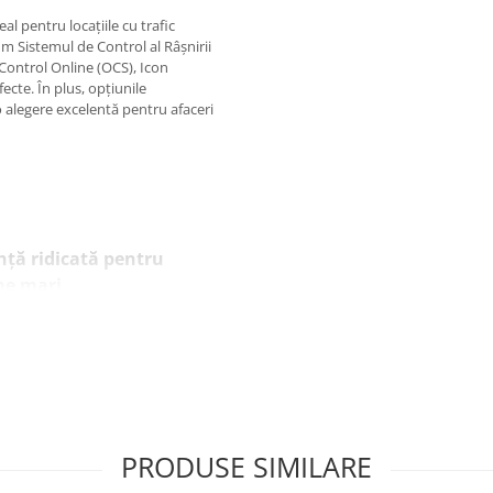
al pentru locațiile cu trafic
m Sistemul de Control al Râșnirii
 Control Online (OCS), Icon
ecte. În plus, opțiunile
o alegere excelentă pentru afaceri
ență ridicată pentru
me mari
t pentru locații cu flux intens,
celează în gestionarea
lor de vârf, oferind rezultate
și consistente. Dotat cu sistemul
e integrează tehnologiile GCS
Control System), MCS (Milk
 extracții precise și de înaltă
ilor pe tot parcursul zilei.
PRODUSE SIMILARE