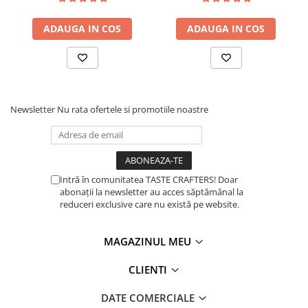
Dozare
ADAUGA IN COS
ADAUGA IN COS
Termometru
Cutite de macinare
Pahare termoizolante
Sticle refolosibile
Newsletter
Nu rata ofertele si promotiile noastre
Traiste
Tricouri
Brands
Intră în comunitatea TASTE CRAFTERS! Doar
Acaia
abonații la newsletter au acces săptămânal la
reduceri exclusive care nu există pe website.
Gemilai
AeroPress
MAGAZINUL MEU
Almar
CLIENTI
Amokka
Anfim
DATE COMERCIALE