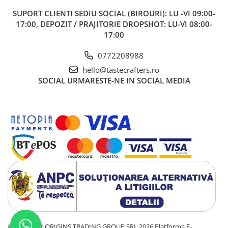
ANKOMN
SUPORT CLIENTI
SEDIU SOCIAL (BIROURI): LU -VI 09:00-
Aremde
17:00, DEPOZIT / PRAJITORIE DROPSHOT: LU-VI 08:00-
17:00
Ascaso
Barista & CO
0772208988
Bartscher
hello@tastecrafters.ro
SOCIAL
URMARESTE-NE IN SOCIAL MEDIA
Bellezza
Bialetti
Bravilor
Brewista
Bunn
BWT
Cafea de Specialitate
Cafelat
Cafetto
Cafflano
©Copyright ORIGINS TRADING GROUP SRL 2026
Platforma E-