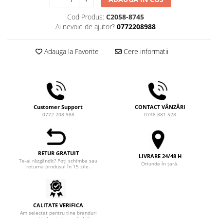
Ceai
Cod Produs:
C2058-8745
Frappé
Ai nevoie de ajutor?
0772208988
Ciocolata calda
Lapte alternativ
Adauga la Favorite
Cere informatii
Superfood Latte
Accesorii ceai
Chai Latte
Customer Support
CONTACT VÂNZĂRI
Aparatura cafea
0772 208 988
0748 881 528
Espressoare
Espressoare Manuale Profesionale
Espressoare Manuale Home/Office
RETUR GRATUIT
LIVRARE 24/48 H
Te-ai răzgândit? Poți schimba sau
Espressoare Automate Office
Oriunde în țară.
returna produsul în 15 zile.
Espressoare Automate Home
Prepararea cafelei
Cafetiere
CALITATE VERIFICA
Am selectat pentru tine branduri
Aeropress