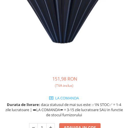
Ceai
Ceaiuri de specialitate
Verde
Rooibos
Plante
Negru
Matcha
Alb
Zahar
Siropuri
151,98 RON
Botanice
(TVA inclus)
Clasice
Creative
LA COMANDA
Fara zahar
Durata de livrare:
daca statusul de mai sus este: ✅IN STOC✅ = 1-4
Fructe
zile lucratoare | ➡️LA COMANDA⬅️ = 3-15 zile lucratoare SAU in functie
de stocul furnizorului
Iced Tea
Limonada
ADAUGA IN COS