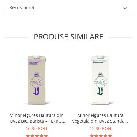
Material
: ceramică (Mino-yaki)
Dripper
Potrivit pentru utilizare în cuptorul cu microunde / cuptor
Review-uri
(0)
Tamper
/ mașină de spălat vase.
Rinser
Cantar
PRODUSE SIMILARE
Knock-box
Latiere
Accesorii sirop
Cești pentru cafea
Distribuitor / Nivelator
Tamping - Statie de tampare
Timer
Server
Minor Figures Bautura din
Minor Figures Bautura
Cleaning
Ovaz BIO Barista – 1L (RO-
Vegetala din Ovaz Standard
Cupping
ECO-007)
– 1L
16,90 RON
15,90 RON
Filtre Hartie