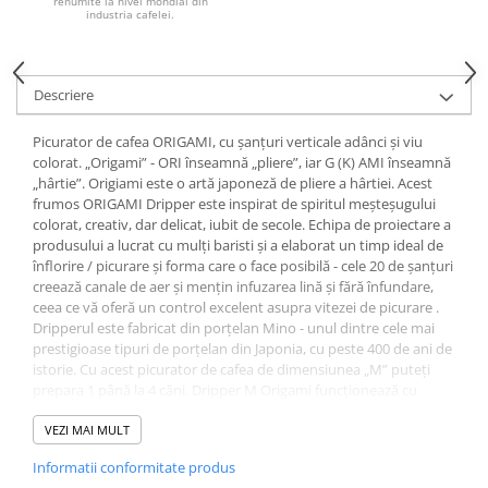
renumite la nivel mondial din
industria cafelei.
Syphon
Presa franceza
Aparate brewing
Descriere
Cold Brew
Aparate automate pentru lapte
Picurator de cafea ORIGAMI, cu șanțuri verticale adânci și viu
colorat. „Origami” - ORI înseamnă „pliere”, iar G (K) AMI înseamnă
Filtrare apa
„hârtie”. Origiami este o artă japoneză de pliere a hârtiei. Acest
BWT
frumos ORIGAMI Dripper este inspirat de spiritul meșteșugului
colorat, creativ, dar delicat, iubit de secole. Echipa de proiectare a
Fluux
produsului a lucrat cu mulți baristi și a elaborat un timp ideal de
Rasnite Cafea
înflorire / picurare și forma care o face posibilă - cele 20 de șanțuri
creează canale de aer și mențin infuzarea lină și fără înfundare,
Rasnite Electrice
ceea ce vă oferă un control excelent asupra vitezei de picurare .
Profesionale
Dripperul este fabricat din porțelan Mino - unul dintre cele mai
prestigioase tipuri de porțelan din Japonia, cu peste 400 de ani de
Domestice
istorie. Cu acest picurator de cafea de dimensiunea „M” puteți
Domestice Prosumer
prepara 1 până la 4 căni. Dripper M Origami funcționează cu
Single Dose
următoarele filtre: Filtre Origami pentru hârtie M, filtre Hario
pentru hârtie V60-02.
VEZI MAI MULT
Rasnite Manuale
Informatii conformitate produs
Accesorii Bar
Dimensiuni
: dia. 138, înălțime 87, gaură de picurare: dia. 25