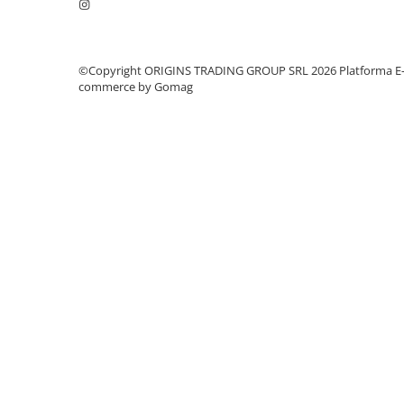
Dozare
Termometru
©Copyright ORIGINS TRADING GROUP SRL 2026
Platforma E
Cutite de macinare
commerce by Gomag
Pahare termoizolante
Sticle refolosibile
Traiste
Tricouri
Brands
Acaia
Gemilai
AeroPress
Almar
Amokka
Anfim