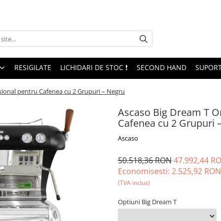
RESIGILATE
LICHIDARI DE STOC ❗
SECOND HAND
SUPORT
ional pentru Cafenea cu 2 Grupuri – Negru
Ascaso Big Dream T On
Cafenea cu 2 Grupuri 
Ascaso
50.518,36 RON
47.992,44 R
Economisesti:
2.525,92
RON
(TVA inclus)
Optiuni Big Dream T