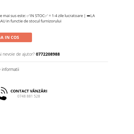
e mai sus este: ✅IN STOC✅ = 1-4 zile lucratoare | ➡️LA
U in functie de stocul furnizorului
A IN COS
Ai nevoie de ajutor?
0772208988
informatii
CONTACT VÂNZĂRI
0748 881 528