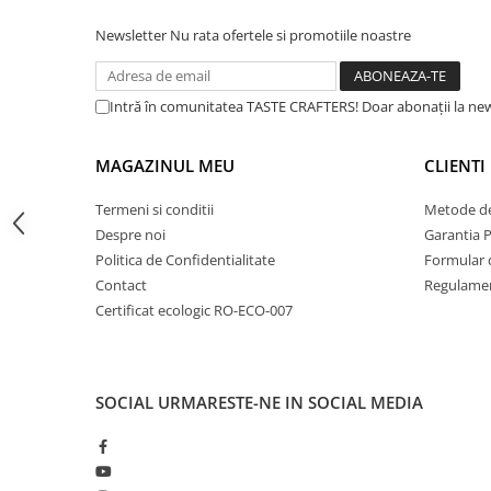
Dripper
Newsletter
Nu rata ofertele si promotiile noastre
Tamper
Suport pentru filtru cu maner ergonomic -
Datorita de
senzatie puternica, dar placuta. Este inclinat cu 10º pentru 
Rinser
amplasarea orizontala a suportului filtrului asigura presare
Intră în comunitatea TASTE CRAFTERS! Doar abonații la news
Cantar
Knock-box
MAGAZINUL MEU
CLIENTI
Latiere
Termeni si conditii
Metode de
Accesorii sirop
Despre noi
Garantia 
Cești pentru cafea
Politica de Confidentialitate
Formular 
Distribuitor / Nivelator
Contact
Regulamen
Certificat ecologic RO-ECO-007
Tamping - Statie de tampare
Timer
Server
Joystick pentru abur
- Stick-ul faciliteaza utilizarea si i
SOCIAL
URMARESTE-NE IN SOCIAL MEDIA
„naturala” lina si intuitiva il face usor de utilizat si controlat
Cleaning
Cupping
Filtre Hartie