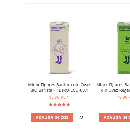
Syphon
Presa franceza
Aparate brewing
Materiale si componente de inalta calitate
- Fabricat 
rezistenta maxima. Aceste materiale asigura espressoarelo
Cold Brew
lunga.
Aparate automate pentru lapte
Filtrare apa
Baza din otel inoxidabil -
Baza espressorului este, de ase
inoxidabil de calitate, cu un finisaj lucios. Procesul complex
BWT
combinatie atat de procese artizanale, cat si de inalta tehn
Fluux
considera a fi un rezultat extraordinar. O piesa spectaculoa
Rasnite Cafea
Rasnite Electrice
Minor Figures Bautura din Ovaz
Minor Figures Ba
Profesionale
BIO Barista – 1L (RO-ECO-007)
din Ovaz Regen
Domestice
16,90 RON
18,90
Domestice Prosumer
Single Dose
Rasnite Manuale
ADAUGA IN COS
ADAUGA IN 
Accesorii Bar