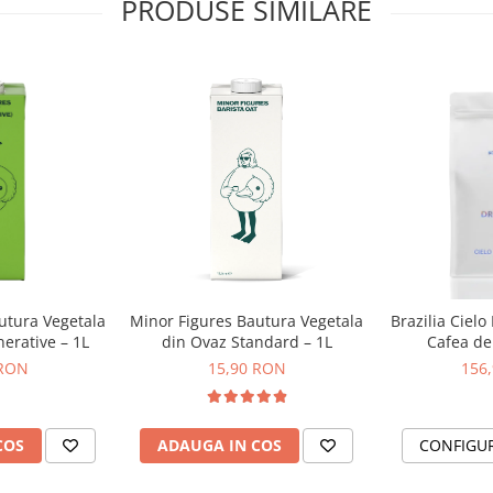
PRODUSE SIMILARE
din otel inoxidabil pentru o
r Ascaso o durata de viata mai
menea, fabricata din otel
 de fabricatie, care include o
ologie, a produs ceea ce se
sa si unica.
utura Vegetala
Minor Figures Bautura Vegetala
Brazilia Cielo
erative – 1L
din Ovaz Standard – 1L
Cafea de 
DR
 RON
15,90 RON
156
COS
ADAUGA IN COS
CONFIGU