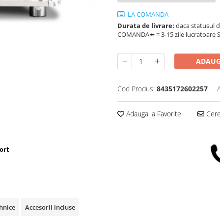
LA COMANDA
Durata de livrare:
daca statusul d
COMANDA⬅️ = 3-15 zile lucratoare SA
ADAUG
Cod Produs:
8435172602257
Adauga la Favorite
Cere 
ort
ehnice
Accesorii incluse