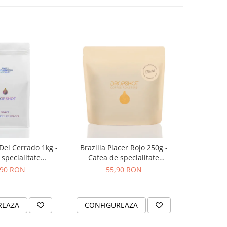
 Del Cerrado 1kg -
Brazilia Placer Rojo 250g -
Bombon Bl
specialitate
Cafea de specialitate
specia
OPSHOT
DROPSHOT
,90 RON
55,90 RON
2
REAZA
CONFIGUREAZA
CONFI