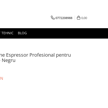
0772208988
0,00
 TEHNIC
BLOG
e Espressor Profesional pentru
– Negru
ON