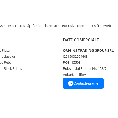
signului sau ergonomic, are o
o utilizare usoara, in timp ce
a perfecta a zatului de cafea.
letter au acces săptămânal la reduceri exclusive care nu există pe website.
DATE COMERCIALE
 Plata
ORIGINS TRADING GROUP SRL
Produselor
J2015002294403
de Retur
RO34155034
t Black Friday
Bulevardul Pipera, Nr. 198/7
Voluntari, Ilfov
Contacteaza-ne
mbunatateste controlul. O miscare
.