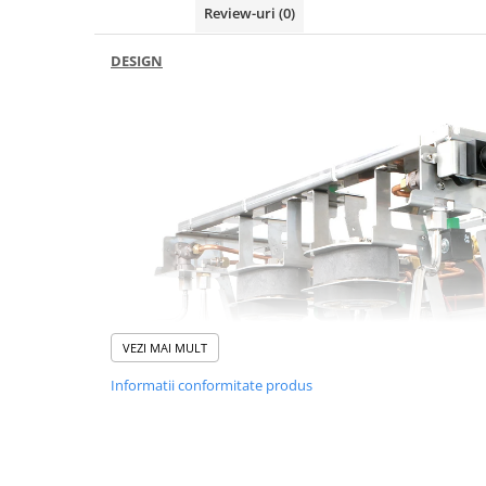
Ceai
Review-uri
(0)
Frappé
DESIGN
Ciocolata calda
Lapte alternativ
Superfood Latte
Accesorii ceai
Chai Latte
Aparatura cafea
Espressoare
Espressoare Manuale Profesionale
Espressoare Manuale Home/Office
VEZI MAI MULT
Espressoare Automate Office
Informatii conformitate produs
Espressoare Automate Home
Prepararea cafelei
Cafetiere
Aeropress