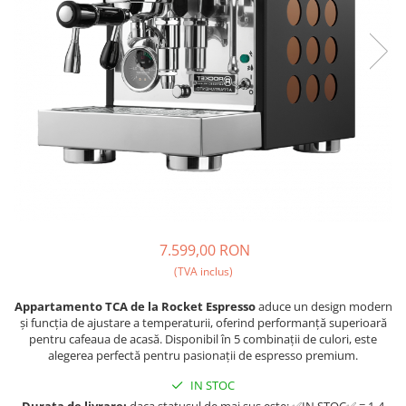
Fara zahar
Cleaning
Bialetti
Fructe
Cupping
Bravilor
Iced Tea
Limonada
Filtre Hartie
Brewista
Ceai
Dozare
Bunn
Frappé
Termometru
BWT
Ciocolata calda
Cutite de macinare
Cafea de Specialitate
Lapte alternativ
Pahare termoizolante
Cafelat
Superfood Latte
Sticle refolosibile
Cafetto
Accesorii ceai
Traiste
Cafflano
7.599,00 RON
Chai Latte
Tricouri
Caye
(TVA inclus)
Ceramica
Appartamento TCA de la Rocket Espresso
aduce un design modern
și funcția de ajustare a temperaturii, oferind performanță superioară
Chemex
pentru cafeaua de acasă. Disponibil în 5 combinații de culori, este
alegerea perfectă pentru pasionații de espresso premium.
Cinoart
Circular&Co. ⚡ NEW
IN STOC