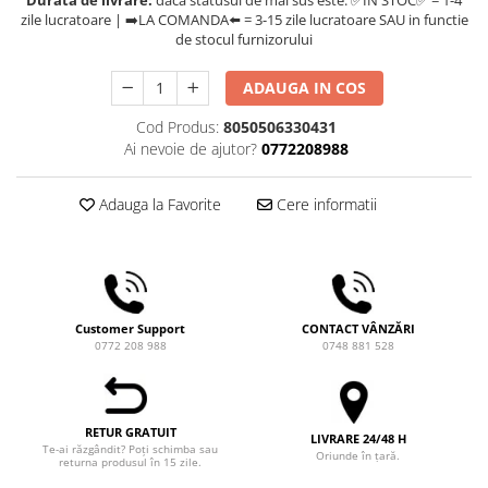
Durata de livrare:
daca statusul de mai sus este: ✅IN STOC✅ = 1-4
Comandante
zile lucratoare | ➡️LA COMANDA⬅️ = 3-15 zile lucratoare SAU in functie
de stocul furnizorului
Compak
Dalla Corte
ADAUGA IN COS
Delonghi
Cod Produs:
8050506330431
Dr. Coffee
Ai nevoie de ajutor?
0772208988
E&B LAB
Adauga la Favorite
Cere informatii
EDO
Espro
Eureka
Eversys
Customer Support
CONTACT VÂNZĂRI
Everpure
0772 208 988
0748 881 528
Finum
Fiorenzato
RETUR GRATUIT
LIVRARE 24/48 H
Forever
Te-ai răzgândit? Poți schimba sau
Oriunde în țară.
returna produsul în 15 zile.
Hard Beans Coffee Roasters