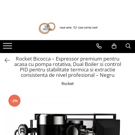
Toate Produsele
Ultima sansa❗
Pachete Barista
Cafea la pret special (prajiri
anterioare)
Cafea de specialitate
Produse cu termen de valabilitate
DROPSHOT
redus
Raritati Dropshot
Rocket Bicocca – Espressor premium pentru
acasa cu pompa rotativa, Dual Boiler si control
Blenduri Premium DROPSHOT
PID pentru stabilitate termica si extractie
Confort Single Origins DROPSHOT
consistenta de nivel profesional – Negru
Microloturi DROPSHOT
Rocket
BEANDROPS by Dropshot
Office Coffee BEANDROPS by
-2%
Dropshot
Cafea la pret special (prajiri
anterioare)
Băuturi alternative