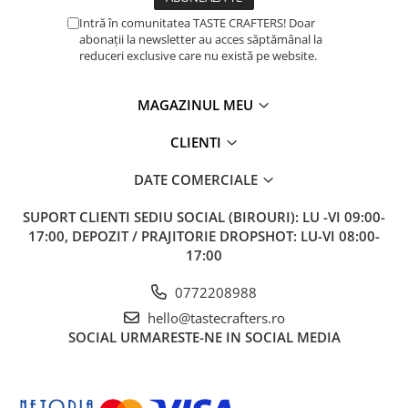
ANKOMN
Intră în comunitatea TASTE CRAFTERS! Doar
Aremde
abonații la newsletter au acces săptămânal la
reduceri exclusive care nu există pe website.
Ascaso
Barista & CO
MAGAZINUL MEU
Bartscher
CLIENTI
Bellezza
Bialetti
DATE COMERCIALE
Bravilor
SUPORT CLIENTI
SEDIU SOCIAL (BIROURI): LU -VI 09:00-
Brewista
17:00, DEPOZIT / PRAJITORIE DROPSHOT: LU-VI 08:00-
17:00
Bunn
BWT
0772208988
hello@tastecrafters.ro
Cafea de Specialitate
SOCIAL
URMARESTE-NE IN SOCIAL MEDIA
Cafelat
Cafetto
Cafflano