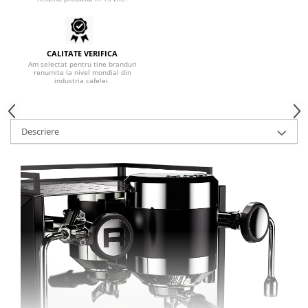
Syphon
Presa franceza
Aparate brewing
CALITATE VERIFICA
Am selectat pentru tine branduri
Cold Brew
renumite la nivel mondial din
industria cafelei.
Aparate automate pentru lapte
Filtrare apa
BWT
Descriere
Fluux
Rasnite Cafea
Rasnite Electrice
Profesionale
Domestice
Domestice Prosumer
Single Dose
Rasnite Manuale
Accesorii Bar