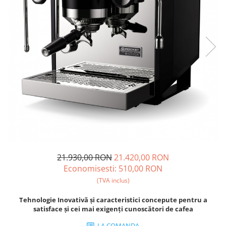
Ceai
Ceaiuri de specialitate
Verde
Rooibos
Plante
Negru
Matcha
Alb
Zahar
Siropuri
Botanice
Clasice
21.930,00 RON
21.420,00 RON
Creative
Economisesti:
510,00
RON
Fara zahar
(TVA inclus)
Fructe
Tehnologie Inovativă și caracteristici concepute pentru a
Iced Tea
satisface și cei mai exigenți cunoscători de cafea
Limonada
LA COMANDA