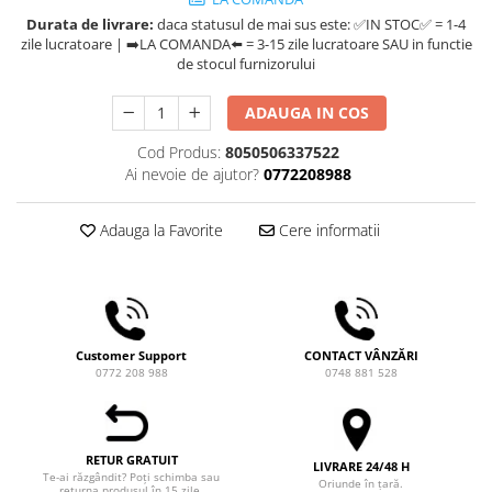
Ceai
Durata de livrare:
daca statusul de mai sus este: ✅IN STOC✅ = 1-4
Frappé
zile lucratoare | ➡️LA COMANDA⬅️ = 3-15 zile lucratoare SAU in functie
de stocul furnizorului
Ciocolata calda
Lapte alternativ
ADAUGA IN COS
Superfood Latte
Cod Produs:
8050506337522
Ai nevoie de ajutor?
0772208988
Accesorii ceai
Chai Latte
Adauga la Favorite
Cere informatii
Aparatura cafea
Espressoare
Espressoare Manuale Profesionale
Espressoare Manuale Home/Office
Customer Support
CONTACT VÂNZĂRI
Espressoare Automate Office
0772 208 988
0748 881 528
Espressoare Automate Home
Prepararea cafelei
Cafetiere
RETUR GRATUIT
LIVRARE 24/48 H
Te-ai răzgândit? Poți schimba sau
Oriunde în țară.
Aeropress
returna produsul în 15 zile.