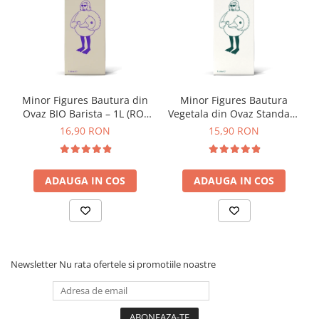
-Display touchscreen
Dozare
-Butoane de apăsare
-Interfață fără text
Termometru
-Filosofie de design
Cutite de macinare
Pahare termoizolante
Minor Figures Bautura din
Minor Figures Bautura
Sticle refolosibile
Ovaz BIO Barista – 1L (RO-
Vegetala din Ovaz Standard
ECO-007)
– 1L
Traiste
16,90 RON
15,90 RON
Tricouri
Brands
ADAUGA IN COS
ADAUGA IN COS
Acaia
Gemilai
AeroPress
Almar
Newsletter
Nu rata ofertele si promotiile noastre
Amokka
Anfim