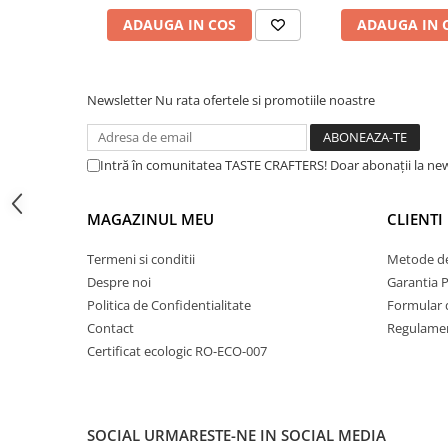
Dripper
ADAUGA IN COS
ADAUGA IN 
Tamper
Rinser
Newsletter
Nu rata ofertele si promotiile noastre
Cantar
Knock-box
Latiere
Intră în comunitatea TASTE CRAFTERS! Doar abonații la news
Accesorii sirop
MAGAZINUL MEU
CLIENTI
Cești pentru cafea
Distribuitor / Nivelator
Termeni si conditii
Metode de
Despre noi
Garantia 
Tamping - Statie de tampare
Politica de Confidentialitate
Formular 
Timer
Contact
Regulamen
Server
Certificat ecologic RO-ECO-007
Cleaning
Cupping
SOCIAL
URMARESTE-NE IN SOCIAL MEDIA
Filtre Hartie