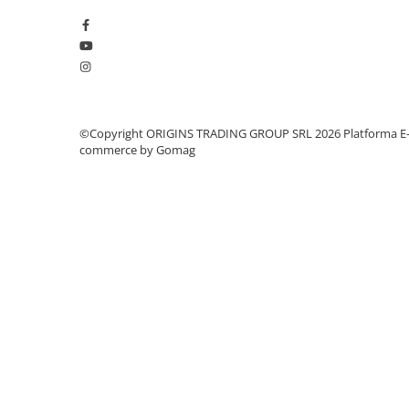
Dozare
Termometru
Cutite de macinare
Pahare termoizolante
©Copyright ORIGINS TRADING GROUP SRL 2026
Platforma E
Sticle refolosibile
commerce by Gomag
Traiste
Tricouri
Brands
Acaia
Gemilai
AeroPress
Almar
Amokka
Anfim