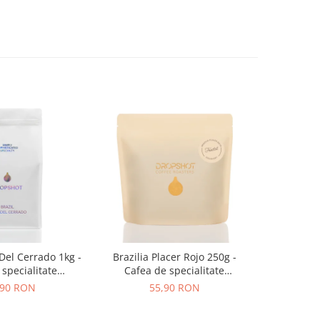
 Del Cerrado 1kg -
Brazilia Placer Rojo 250g -
Bombon Bl
specialitate
Cafea de specialitate
specia
OPSHOT
DROPSHOT
,90 RON
55,90 RON
2