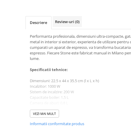
Ceai
Frappé
Ciocolata calda
Review-uri
(0)
Descriere
Lapte alternativ
Performanta profesionala, dimensiuni ultra-compacte, gata
Superfood Latte
metal in interior si exterior, experienta de utilizare pentr
cumparati un aparat de espresso, va transforma bucataria
Accesorii ceai
espresso. Fiecare Stone este fabricat manual in Milano pent
Chai Latte
lume.
Aparatura cafea
Specificatii tehnice:
Espressoare
Dimensiuni: 22.5 x 44 x 35.5 cm (l x L x h)
Espressoare Manuale Profesionale
Incalzitor: 1000 W
Espressoare Manuale Home/Office
Sistem de incalzire: 200 W
Capacitate boiler: 1,5 L
Espressoare Automate Office
Camera de aburi: 0,8 L
Espressoare Automate Home
Rezervor de apa detasabil: 1,2 L
Prepararea cafelei
Putere electrica - Versiunea A: 220-240 V - 50/60 Hz
VEZI MAI MULT
Putere electrica - Versiunea B: 115 V - 60 Hz
Cafetiere
Informatii conformitate produs
Aeropress