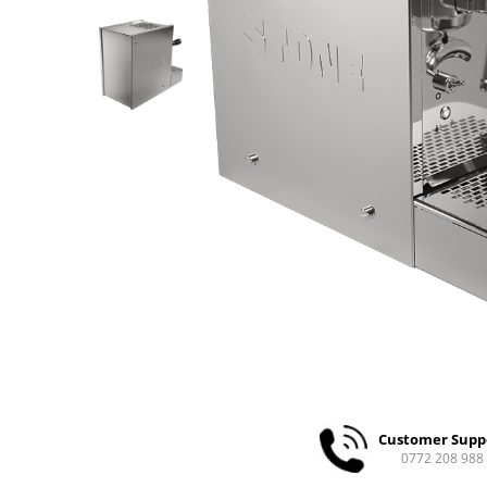
Ceai
Ceaiuri de specialitate
Verde
Rooibos
Plante
Negru
Matcha
Alb
Zahar
Siropuri
Botanice
Clasice
Creative
Fara zahar
Fructe
Customer Supp
Iced Tea
0772 208 988
Limonada