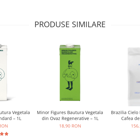
PRODUSE SIMILARE
utura Vegetala
Minor Figures Bautura Vegetala
Brazilia Cielo
ndard – 1L
din Ovaz Regenerative – 1L
Cafea de 
DR
 RON
18,90 RON
156