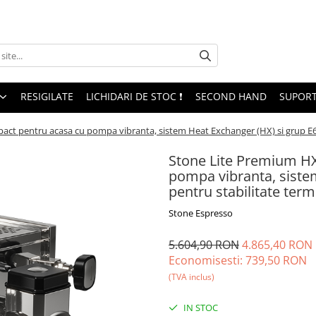
RESIGILATE
LICHIDARI DE STOC ❗
SECOND HAND
SUPORT
t pentru acasa cu pompa vibranta, sistem Heat Exchanger (HX) si grup E61 p
Stone Lite Premium HX
pompa vibranta, siste
pentru stabilitate term
Stone Espresso
5.604,90 RON
4.865,40 RON
Economisesti:
739,50
RON
(TVA inclus)
IN STOC