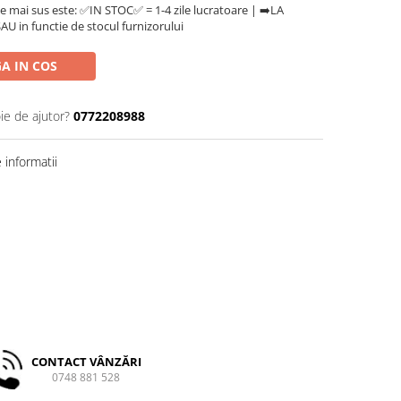
e mai sus este: ✅IN STOC✅ = 1-4 zile lucratoare | ➡️LA
U in functie de stocul furnizorului
A IN COS
ie de ajutor?
0772208988
informatii
CONTACT VÂNZĂRI
0748 881 528