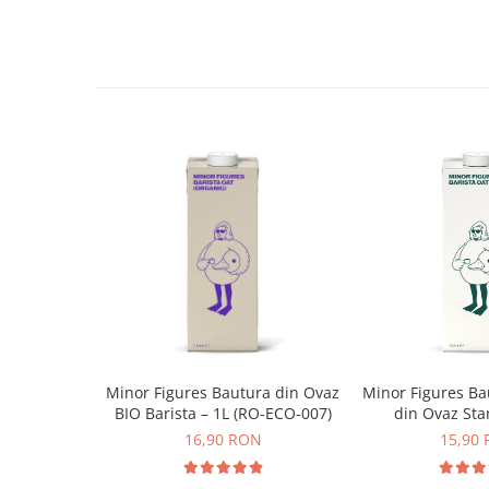
Syphon
Presa franceza
Aparate brewing
Cold Brew
Aparate automate pentru lapte
Filtrare apa
BWT
Fluux
Rasnite Cafea
Rasnite Electrice
Profesionale
Domestice
Domestice Prosumer
Minor Figures Bautura din Ovaz
Minor Figures Ba
Single Dose
BIO Barista – 1L (RO-ECO-007)
din Ovaz Sta
Rasnite Manuale
16,90 RON
15,90
Accesorii Bar