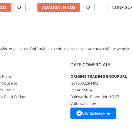
COS
ADAUGA IN COS
CONFIGU
letter au acces săptămânal la reduceri exclusive care nu există pe website.
DATE COMERCIALE
 Plata
ORIGINS TRADING GROUP SRL
Produselor
J2015002294403
de Retur
RO34155034
t Black Friday
Bulevardul Pipera, Nr. 198/7
Voluntari, Ilfov
Contacteaza-ne