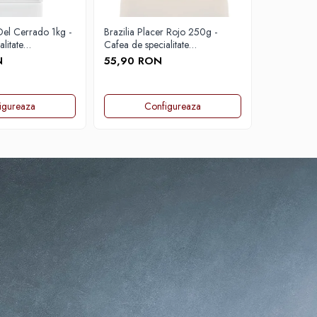
 Del Cerrado 1kg -
Brazilia Placer Rojo 250g -
Bombon Ble
litate
Cafea de specialitate
specialit
DROPSHOT
N
55,90 RON
207,90 
igureaza
Configureaza
C