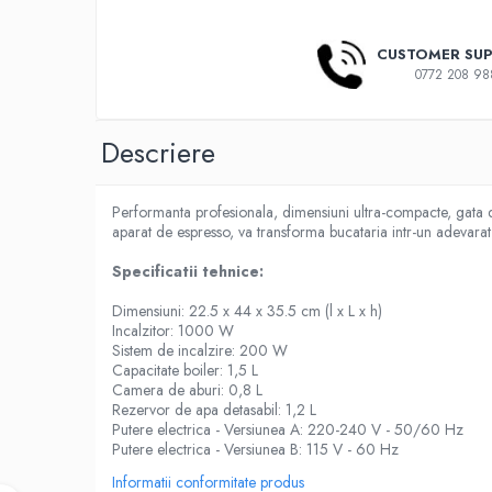
Frappé
CUSTOMER SU
Ciocolata calda
0772 208 98
Lapte alternativ
Superfood Latte
Descriere
Accesorii ceai
Chai Latte
Performanta profesionala, dimensiuni ultra-compacte, gata de
Aparatura cafea
aparat de espresso, va transforma bucataria intr-un adevarat
Espressoare
Specificatii tehnice:
Espressoare Manuale Profesionale
Dimensiuni: 22.5 x 44 x 35.5 cm (l x L x h)
Espressoare Manuale Home/Office
Incalzitor: 1000 W
Espressoare Automate Office
Sistem de incalzire: 200 W
Capacitate boiler: 1,5 L
Espressoare Automate Home
Camera de aburi: 0,8 L
Prepararea cafelei
Rezervor de apa detasabil: 1,2 L
Putere electrica - Versiunea A: 220-240 V - 50/60 Hz
Cafetiere
Putere electrica - Versiunea B: 115 V - 60 Hz
Aeropress
Informatii conformitate produs