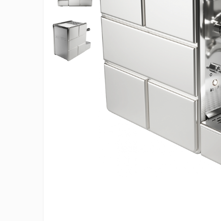
Ceaiuri de specialitate
Verde
Rooibos
Plante
Negru
Matcha
Alb
Zahar
Siropuri
Botanice
Clasice
Creative
Fara zahar
Fructe
Iced Tea
Limonada
Ceai