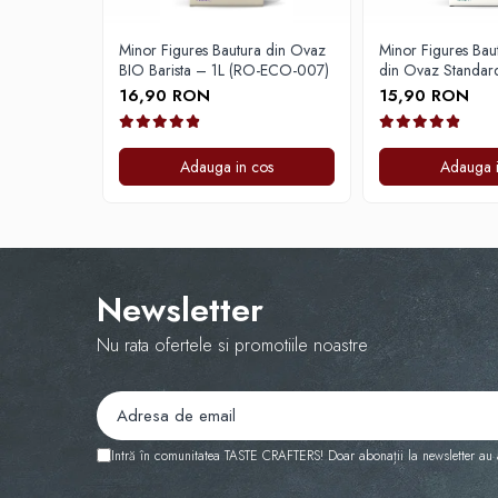
Tamper
Minor Figures Bautura din Ovaz
Minor Figures Bau
Rinser
BIO Barista – 1L (RO-ECO-007)
din Ovaz Standar
Cantar
16,90 RON
15,90 RON
Knock-box
Latiere
Adauga in cos
Adauga i
Accesorii sirop
Cești pentru cafea
Distribuitor / Nivelator
Newsletter
Tamping - Statie de tampare
Timer
Nu rata ofertele si promotiile noastre
Server
Cleaning
Cupping
Intră în comunitatea TASTE CRAFTERS! Doar abonații la newsletter au a
Filtre Hartie