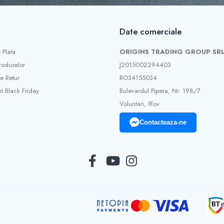
Date comerciale
 Plata
ORIGINS TRADING GROUP SR
roduselor
J2015002294403
e Retur
RO34155034
 Black Friday
Bulevardul Pipera, Nr. 198/7
Voluntari, Ilfov
Contacteaza-ne