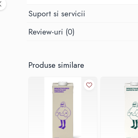
Syphon
Presa franceza
Suport si servicii
Aparate brewing
Cold Brew
Review-uri
(0)
Aparate automate pentru lapte
Filtrare apa
BWT
Fluux
Produse similare
Rasnite Cafea
Rasnite Electrice
Profesionale
Domestice
Domestice Prosumer
Single Dose
Rasnite Manuale
Accesorii Bar
Dripper