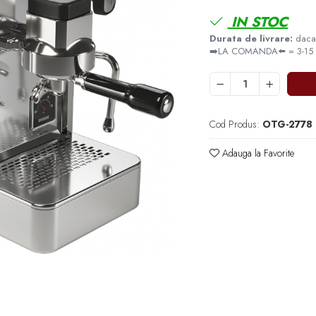
IN STOC
Durata de livrare:
daca 
➡️LA COMANDA⬅️ = 3-15 zil
Cod Produs:
OTG-2778
Adauga la Favorite