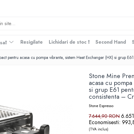
Resigilate
Lichidari de stoc ❗
Second Hand
nsa❗
 pentru acasa cu pompa vibranta, sistem Heat Exchanger (HX) si grup E61 pen
Stone Mine Pre
acasa cu pompa 
si grup E61 pentr
consistenta – C
Stone Espresso
6.65
7.644,90 RON
Economisesti:
993
(TVA inclus)