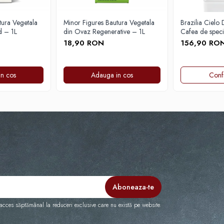
tura Vegetala
Minor Figures Bautura Vegetala
Brazilia Cielo
d – 1L
din Ovaz Regenerative – 1L
Cafea de specia
DROPSHOT
18,90 RON
156,90 RO
n cos
Adauga in cos
Conf
cces săptămânal la reduceri exclusive care nu există pe website.