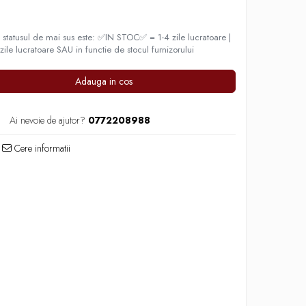
statusul de mai sus este: ✅IN STOC✅ = 1-4 zile lucratoare |
e lucratoare SAU in functie de stocul furnizorului
Adauga in cos
Ai nevoie de ajutor?
0772208988
Cere informatii