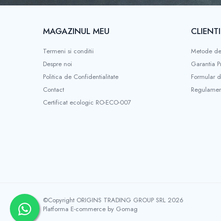
Dozare
Termometru
MAGAZINUL MEU
CLIENTI
Cutite de macinare
Pahare termoizolante
Termeni si conditii
Metode de
Despre noi
Garantia P
Sticle refolosibile
Politica de Confidentialitate
Formular d
Traiste
Contact
Regulament
Tricouri
Certificat ecologic RO-ECO-007
Brands
Acaia
Gemilai
AeroPress
Almar
Amokka
Anfim
©Copyright ORIGINS TRADING GROUP SRL 2026
Platforma E-commerce by Gomag
ANKOMN