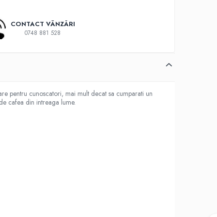
CONTACT VÂNZĂRI
0748 881 528
izare pentru cunoscatori, mai mult decat sa cumparati un
 de cafea din intreaga lume.