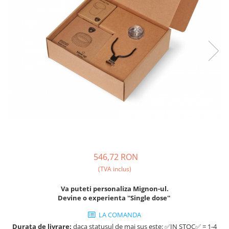
Fara zahar
Cleaning
Bialetti
Fructe
Cupping
Bravilor
Iced Tea
Limonada
Filtre Hartie
Brewista
Ceai
Dozare
Bunn
Frappé
Termometru
BWT
Ciocolata calda
Cutite de macinare
Cafea de Specialitate
Lapte alternativ
Pahare termoizolante
Cafelat
Superfood Latte
Sticle refolosibile
Cafetto
Accesorii ceai
Traiste
Cafflano
Chai Latte
Tricouri
Caye
546,72 RON
(TVA inclus)
Ceramica
Chemex
Va puteti personaliza Mignon-ul.
Devine o experienta ''Single dose''
Cinoart
LA COMANDA
Circular&Co. ⚡ NEW
Durata de livrare:
daca statusul de mai sus este: ✅IN STOC✅ = 1-4