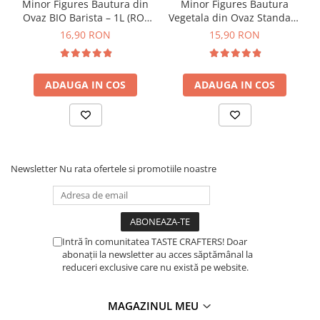
Minor Figures Bautura din
Minor Figures Bautura
Ovaz BIO Barista – 1L (RO-
Vegetala din Ovaz Standard
Timemore
ECO-007)
– 1L
16,90 RON
15,90 RON
74
Toddy
ADAUGA IN COS
ADAUGA IN COS
TONE
Ubermilk
Wilfa
Zuma
Newsletter
Nu rata ofertele si promotiile noastre
Intră în comunitatea TASTE CRAFTERS! Doar
abonații la newsletter au acces săptămânal la
reduceri exclusive care nu există pe website.
MAGAZINUL MEU