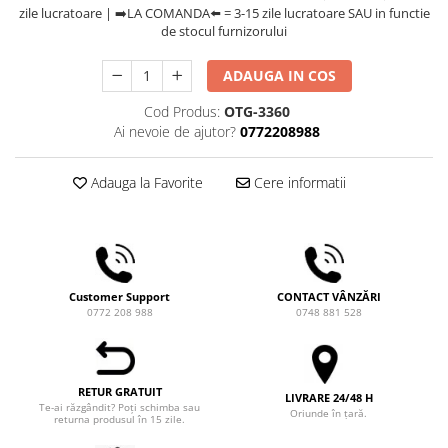
Comandante
zile lucratoare | ➡️LA COMANDA⬅️ = 3-15 zile lucratoare SAU in functie
de stocul furnizorului
Compak
Dalla Corte
ADAUGA IN COS
Delonghi
Cod Produs:
OTG-3360
Ai nevoie de ajutor?
0772208988
Dr. Coffee
E&B LAB
Adauga la Favorite
Cere informatii
EDO
Espro
Eureka
Eversys
Customer Support
CONTACT VÂNZĂRI
0772 208 988
0748 881 528
Everpure
Finum
Fiorenzato
RETUR GRATUIT
LIVRARE 24/48 H
Te-ai răzgândit? Poți schimba sau
Forever
Oriunde în țară.
returna produsul în 15 zile.
Hard Beans Coffee Roasters