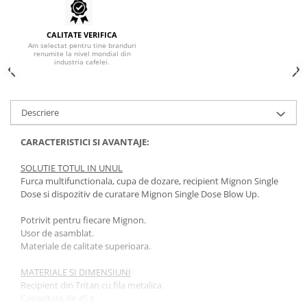
Hario
CALITATE VERIFICA
Heavy
Am selectat pentru tine branduri
renumite la nivel mondial din
INKER
industria cafelei.
KINTO
Kinu
Descriere
La Marzocco
CARACTERISTICI SI AVANTAJE:
Linkbar
Mahlkonig
SOLUTIE TOTUL IN UNUL
Furca multifunctionala, cupa de dozare, recipient Mignon Single
Meraki
Dose si dispozitiv de curatare Mignon Single Dose Blow Up.
Minor Figures
Potrivit pentru fiecare Mignon.
Moccamaster
Usor de asamblat.
Materiale de calitate superioara.
Motta
Mr.Cafe
MATERIALE SI DIMENSIUNI
Recipient din Tritan cu fila metalica.
Nuova Ricambi
Capacitate de 45 g.