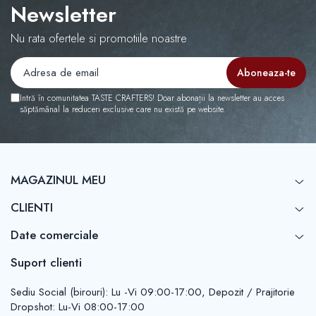
Newsletter
Aremde
Ascaso
Nu rata ofertele si promotiile noastre
Barista & CO
Bartscher
Intră în comunitatea TASTE CRAFTERS! Doar abonații la newsletter au acces
Bellezza
săptămânal la reduceri exclusive care nu există pe website.
Bialetti
Bravilor
Brewista
MAGAZINUL MEU
Bunn
CLIENTI
BWT
Cafea de Specialitate
Date comerciale
Cafelat
Suport clienti
Cafetto
Sediu Social (birouri): Lu -Vi 09:00-17:00, Depozit / Prajitorie
Cafflano
Dropshot: Lu-Vi 08:00-17:00