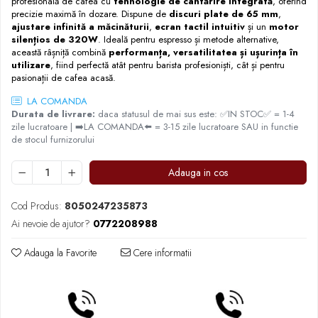
profesională de cafea cu
tehnologie de cântărire integrată
, oferind
precizie maximă în dozare. Dispune de
discuri plate de 65 mm
,
Frappé
ajustare infinită a măcinăturii
,
ecran tactil intuitiv
și un
motor
Ciocolata calda
silențios de 320W
. Ideală pentru espresso și metode alternative,
această râșniță combină
performanța, versatilitatea și ușurința în
Lapte alternativ
utilizare
, fiind perfectă atât pentru barista profesioniști, cât și pentru
pasionații de cafea acasă.
Superfood Latte
LA COMANDA
Accesorii ceai
Durata de livrare:
daca statusul de mai sus este: ✅IN STOC✅ = 1-4
Chai Latte
zile lucratoare | ➡️LA COMANDA⬅️ = 3-15 zile lucratoare SAU in functie
de stocul furnizorului
Aparatura cafea
Espressoare
Adauga in cos
Espressoare Manuale Profesionale
Cod Produs:
8050247235873
Espressoare Manuale Home/Office
Ai nevoie de ajutor?
0772208988
Espressoare Automate Office
Espressoare Automate Home
Adauga la Favorite
Cere informatii
Prepararea cafelei
Cafetiere
Aeropress