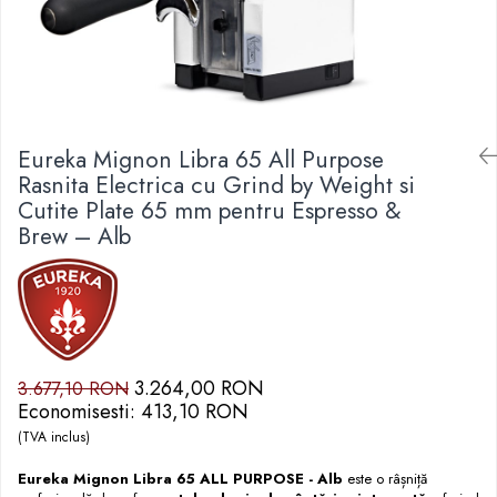
Ceaiuri de specialitate
Verde
Rooibos
Plante
Negru
Eureka Mignon Libra 65 All Purpose
Matcha
Rasnita Electrica cu Grind by Weight si
Alb
Cutite Plate 65 mm pentru Espresso &
Zahar
Brew – Alb
Siropuri
Botanice
Clasice
Creative
Fara zahar
3.264,00 RON
3.677,10 RON
Fructe
Economisesti:
413,10
RON
Iced Tea
(TVA inclus)
Limonada
Eureka Mignon Libra 65 ALL PURPOSE - Alb
este o râșniță
Ceai