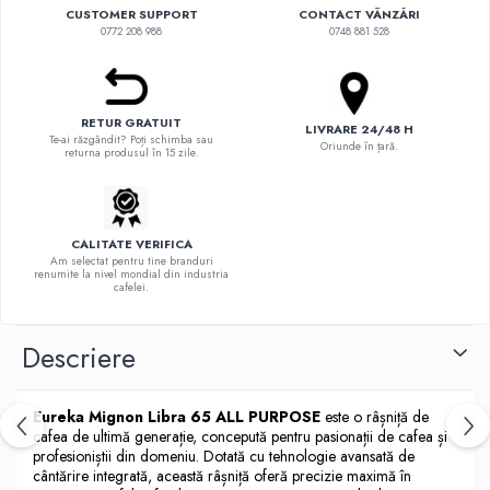
Syphon
CUSTOMER SUPPORT
CONTACT VÂNZĂRI
Presa franceza
0772 208 988
0748 881 528
Aparate brewing
Cold Brew
Aparate automate pentru lapte
RETUR GRATUIT
LIVRARE 24/48 H
Te-ai răzgândit? Poți schimba sau
Filtrare apa
Oriunde în țară.
returna produsul în 15 zile.
BWT
Fluux
Rasnite Cafea
CALITATE VERIFICA
Am selectat pentru tine branduri
Rasnite Electrice
renumite la nivel mondial din industria
cafelei.
Profesionale
Domestice
Descriere
Domestice Prosumer
Single Dose
Eureka Mignon Libra 65 ALL PURPOSE
este o râșniță de
Rasnite Manuale
cafea de ultimă generație, concepută pentru pasionații de cafea și
Accesorii Bar
profesioniștii din domeniu. Dotată cu tehnologie avansată de
cântărire integrată, această râșniță oferă precizie maximă în
Dripper