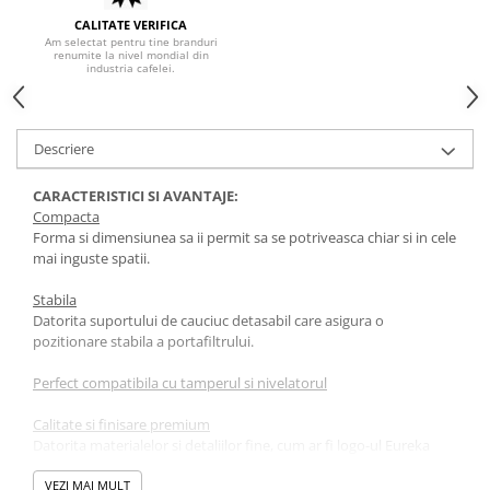
Syphon
CALITATE VERIFICA
Am selectat pentru tine branduri
Presa franceza
renumite la nivel mondial din
industria cafelei.
Aparate brewing
Cold Brew
Aparate automate pentru lapte
Descriere
Filtrare apa
BWT
CARACTERISTICI SI AVANTAJE:
Compacta
Fluux
Forma si dimensiunea sa ii permit sa se potriveasca chiar si in cele
mai inguste spatii.
Rasnite Cafea
Rasnite Electrice
Stabila
Datorita suportului de cauciuc detasabil care asigura o
Profesionale
pozitionare stabila a portafiltrului.
Domestice
Domestice Prosumer
Perfect compatibila cu tamperul si nivelatorul
Single Dose
Calitate si finisare premium
Rasnite Manuale
Datorita materialelor si detaliilor fine, cum ar fi logo-ul Eureka
gravat pe lateral.
Accesorii Bar
VEZI MAI MULT