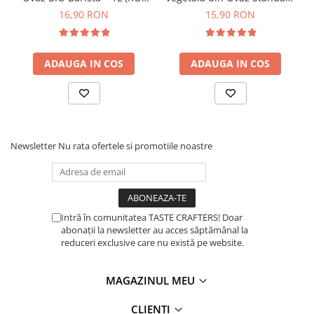
ECO-007)
– 1L
16,90 RON
15,90 RON
Dozare
Termometru
Cutite de macinare
ADAUGA IN COS
ADAUGA IN COS
Pahare termoizolante
Sticle refolosibile
Traiste
Newsletter
Nu rata ofertele si promotiile noastre
Tricouri
Brands
Acaia
Gemilai
Intră în comunitatea TASTE CRAFTERS! Doar
abonații la newsletter au acces săptămânal la
AeroPress
reduceri exclusive care nu există pe website.
Almar
Amokka
MAGAZINUL MEU
Anfim
CLIENTI