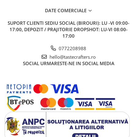
ANKOMN
DATE COMERCIALE
Aremde
Ascaso
SUPORT CLIENTI
SEDIU SOCIAL (BIROURI): LU -VI 09:00-
17:00, DEPOZIT / PRAJITORIE DROPSHOT: LU-VI 08:00-
Barista & CO
17:00
Bartscher
0772208988
Bellezza
hello@tastecrafters.ro
Bialetti
SOCIAL
URMARESTE-NE IN SOCIAL MEDIA
Bravilor
Brewista
Bunn
BWT
Cafea de Specialitate
Cafelat
Cafetto
Cafflano