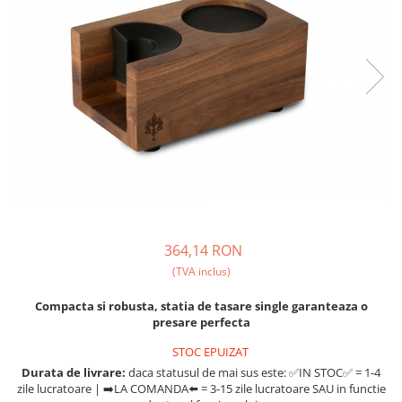
Ceai
Ceaiuri de specialitate
Verde
Rooibos
Plante
Negru
Matcha
Alb
Zahar
Siropuri
Botanice
364,14 RON
Clasice
(TVA inclus)
Creative
Compacta si robusta, statia de tasare single garanteaza o
Fara zahar
presare perfecta
Fructe
STOC EPUIZAT
Iced Tea
Durata de livrare:
daca statusul de mai sus este: ✅IN STOC✅ = 1-4
Limonada
zile lucratoare | ➡️LA COMANDA⬅️ = 3-15 zile lucratoare SAU in functie