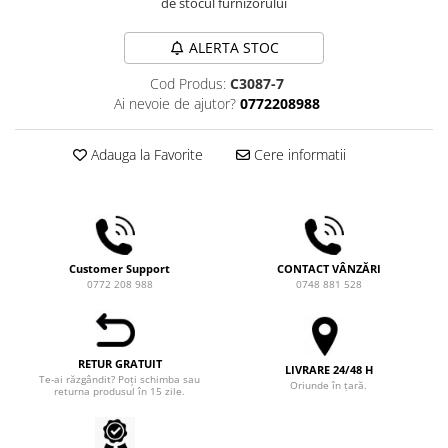
de stocul furnizorului
Ceai
Frappé
ALERTA STOC
Ciocolata calda
Cod Produs:
C3087-7
Lapte alternativ
Ai nevoie de ajutor?
0772208988
Superfood Latte
Adauga la Favorite
Cere informatii
Accesorii ceai
Chai Latte
Aparatura cafea
Espressoare
Customer Support
CONTACT VÂNZĂRI
Espressoare Manuale Profesionale
0772 208 988
0748 881 528
Espressoare Manuale Home/Office
Espressoare Automate Office
Espressoare Automate Home
RETUR GRATUIT
LIVRARE 24/48 H
Te-ai răzgândit? Poți schimba sau
Oriunde în țară.
Prepararea cafelei
returna produsul în 15 zile.
Cafetiere
Aeropress