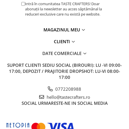
Intră în comunitatea TASTE CRAFTERS! Doar
Timemore
abonații la newsletter au acces săptămânal la
reduceri exclusive care nu există pe website.
74
Toddy
MAGAZINUL MEU
TONE
CLIENTI
Ubermilk
Wilfa
DATE COMERCIALE
Zuma
SUPORT CLIENTI
SEDIU SOCIAL (BIROURI): LU -VI 09:00-
17:00, DEPOZIT / PRAJITORIE DROPSHOT: LU-VI 08:00-
17:00
0772208988
hello@tastecrafters.ro
SOCIAL
URMARESTE-NE IN SOCIAL MEDIA