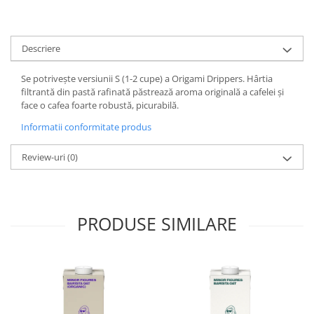
Hario
Heavy
Descriere
INKER
Se potrivește versiunii S (1-2 cupe) a Origami Drippers. Hârtia
KINTO
filtrantă din pastă rafinată păstrează aroma originală a cafelei și
Kinu
face o cafea foarte robustă, picurabilă.
La Marzocco
Informatii conformitate produs
Linkbar
Review-uri
(0)
Mahlkonig
Meraki
Minor Figures
PRODUSE SIMILARE
Moccamaster
Motta
Mr.Cafe
Nuova Ricambi