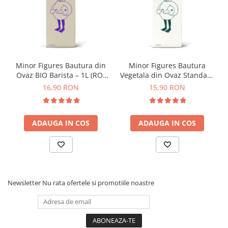
Origami
Pallo
Perfect Moose
Puqpress
Minor Figures Bautura din
Minor Figures Bautura
QuinSpin
Ovaz BIO Barista – 1L (RO-
Vegetala din Ovaz Standard
RHINOWARES
ECO-007)
– 1L
16,90 RON
15,90 RON
Rocket
Scanomat
ADAUGA IN COS
ADAUGA IN COS
Solaris
Soy
Stone Espresso
Studio Barista
Newsletter
Nu rata ofertele si promotiile noastre
Sweet Revolution
Sweetbird
TIAMO