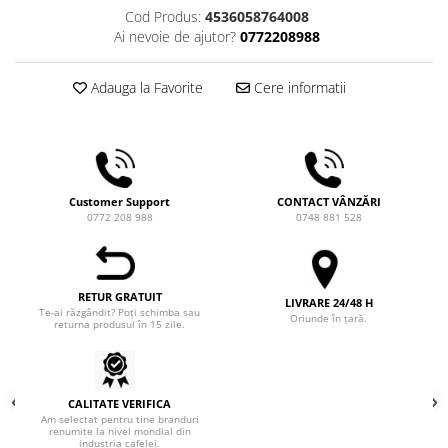
Comandante
Cod Produs:
4536058764008
Ai nevoie de ajutor?
0772208988
Compak
Dalla Corte
Adauga la Favorite
Cere informatii
Delonghi
Dr. Coffee
E&B LAB
EDO
Customer Support
CONTACT VÂNZĂRI
0772 208 988
0748 881 528
Espro
Eureka
Eversys
RETUR GRATUIT
LIVRARE 24/48 H
Te-ai răzgândit? Poți schimba sau
Everpure
Oriunde în țară.
returna produsul în 15 zile.
Finum
Fiorenzato
CALITATE VERIFICA
Forever
Am selectat pentru tine branduri
renumite la nivel mondial din
Hard Beans Coffee Roasters
industria cafelei.