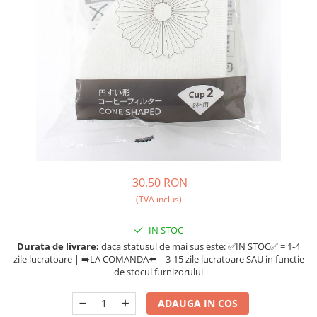
Fara zahar
Cleaning
Bialetti
Fructe
Cupping
Bravilor
Iced Tea
Limonada
Filtre Hartie
Brewista
Ceai
Dozare
Bunn
Frappé
Termometru
BWT
Ciocolata calda
Cutite de macinare
Cafea de Specialitate
Lapte alternativ
Pahare termoizolante
Cafelat
Superfood Latte
Sticle refolosibile
Cafetto
30,50 RON
Accesorii ceai
Traiste
Cafflano
(TVA inclus)
Chai Latte
Tricouri
Caye
IN STOC
Ceramica
Durata de livrare:
daca statusul de mai sus este: ✅IN STOC✅ = 1-4
Chemex
zile lucratoare | ➡️LA COMANDA⬅️ = 3-15 zile lucratoare SAU in functie
de stocul furnizorului
Cinoart
Circular&Co. ⚡ NEW
ADAUGA IN COS