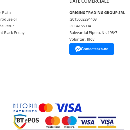
DATE COMERCIALE
 Plata
ORIGINS TRADING GROUP SRL
Produselor
J2015002294403
de Retur
RO34155034
t Black Friday
Bulevardul Pipera, Nr. 198/7
Voluntari, Ilfov
Contacteaza-ne
-