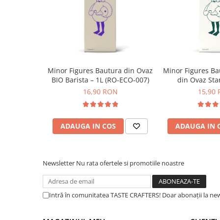
Syphon
Presa franceza
Aparate brewing
Cold Brew
Aparate automate pentru lapte
Minor Figures Bautura din Ovaz
Minor Figures Ba
Filtrare apa
BIO Barista – 1L (RO-ECO-007)
din Ovaz Sta
BWT
16,90 RON
15,90
Fluux
Rasnite Cafea
ADAUGA IN COS
ADAUGA IN 
Rasnite Electrice
Profesionale
Domestice
Newsletter
Nu rata ofertele si promotiile noastre
Domestice Prosumer
Single Dose
Intră în comunitatea TASTE CRAFTERS! Doar abonații la news
Rasnite Manuale
Accesorii Bar