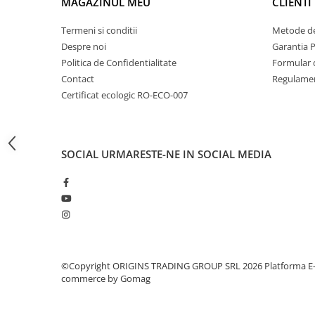
MAGAZINUL MEU
CLIENTI
Dripper
Tamper
Termeni si conditii
Metode de
Despre noi
Garantia 
Rinser
Politica de Confidentialitate
Formular 
Cantar
Contact
Regulamen
Knock-box
Certificat ecologic RO-ECO-007
Latiere
Accesorii sirop
SOCIAL
URMARESTE-NE IN SOCIAL MEDIA
Cești pentru cafea
Distribuitor / Nivelator
Tamping - Statie de tampare
Timer
Server
©Copyright ORIGINS TRADING GROUP SRL 2026
Platforma E
Cleaning
commerce by Gomag
Cupping
Filtre Hartie