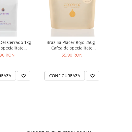
 Del Cerrado 1kg -
Brazilia Placer Rojo 250g -
Bombon Bl
specialitate
Cafea de specialitate
specia
OPSHOT
DROPSHOT
,90 RON
55,90 RON
2
REAZA
CONFIGUREAZA
CONFI