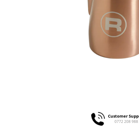
Ceai
Ceaiuri de specialitate
Verde
Rooibos
Plante
Negru
Matcha
Alb
Zahar
Siropuri
Botanice
Clasice
Creative
Fara zahar
Customer Supp
Fructe
0772 208 988
Iced Tea
Limonada