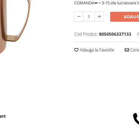
COMANDA⬅️ = 3-15 zile lucratoare SA
ADAUG
Cod Produs:
8050506337133
Adauga la Favorite
Cere 
ort