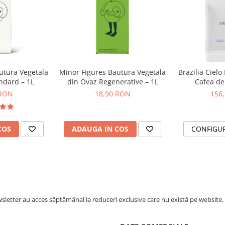
utura Vegetala
Minor Figures Bautura Vegetala
Brazilia Cielo
ndard – 1L
din Ovaz Regenerative – 1L
Cafea de 
DR
 RON
18,90 RON
156
COS
ADAUGA IN COS
CONFIGU
letter au acces săptămânal la reduceri exclusive care nu există pe website.