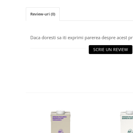
Ceai
Frappé
Review-uri
(0)
Ciocolata calda
Lapte alternativ
Daca doresti sa iti exprimi parerea despre acest 
Superfood Latte
Accesorii ceai
SCRIE UN REVIEW
Chai Latte
Aparatura cafea
Espressoare
Espressoare Manuale Profesionale
Espressoare Manuale Home/Office
Espressoare Automate Office
Espressoare Automate Home
Prepararea cafelei
Cafetiere
Aeropress