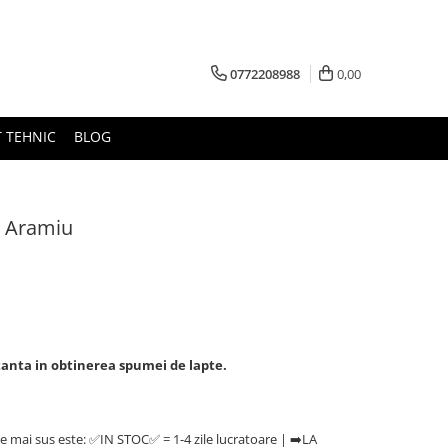
0772208988
0,00
 TEHNIC
BLOG
- Aramiu
anta in obtinerea spumei de lapte.
e mai sus este: ✅IN STOC✅ = 1-4 zile lucratoare | ➡️LA