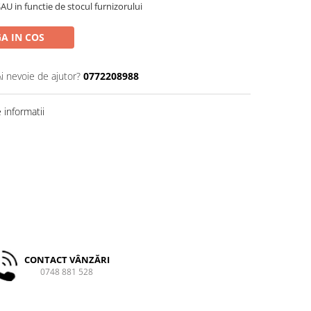
U in functie de stocul furnizorului
A IN COS
Ai nevoie de ajutor?
0772208988
informatii
CONTACT VÂNZĂRI
0748 881 528