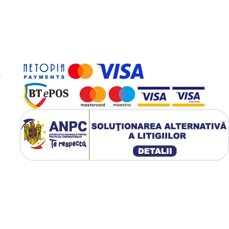
Ecran tactil LCD
-
Linkbar Single Touch
Coffee este echipat
cu un
ecran tactil
LCD ultra-larg
,
personalizat pentru
a oferi o
simplitate
vizuală
deosebită și
o utilizare intuitivă.
Acest ecran permite
o navigare ușoară
între opțiuni,