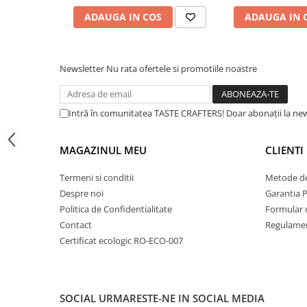
Dripper
preparării espresso-ului. Bucurați-vă de o ceașcă n
ADAUGA IN COS
ADAUGA IN 
Tamper
catifelată care durează. Distribuitorul permite ajus
Rinser
un control precis. De asemenea, susține un sistem
Newsletter
Nu rata ofertele si promotiile noastre
Cantar
oferind o experiență igienică și sigură pentru utiliza
Knock-box
Latiere
Intră în comunitatea TASTE CRAFTERS! Doar abonații la news
Accesorii sirop
MAGAZINUL MEU
CLIENTI
Cești pentru cafea
Distribuitor / Nivelator
Termeni si conditii
Metode de
Despre noi
Garantia 
Tamping - Statie de tampare
Politica de Confidentialitate
Formular 
Timer
Contact
Regulamen
Server
Certificat ecologic RO-ECO-007
Cleaning
Cupping
SOCIAL
URMARESTE-NE IN SOCIAL MEDIA
Filtre Hartie