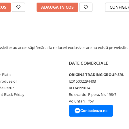
etedă și curată, cu o cremă
COS
ADAUGA IN COS
CONFIGU
tarea temperaturii cafelei cu
 de curățare automată,
tori.
letter au acces săptămânal la reduceri exclusive care nu există pe website.
DATE COMERCIALE
 Plata
ORIGINS TRADING GROUP SRL
Produselor
J2015002294403
de Retur
RO34155034
t Black Friday
Bulevardul Pipera, Nr. 198/7
Voluntari, Ilfov
Contacteaza-ne