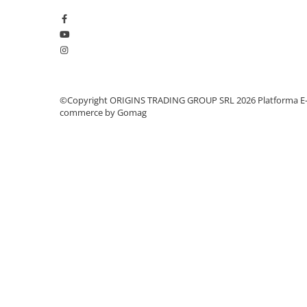
Dozare
Termometru
Cutite de macinare
Pahare termoizolante
©Copyright ORIGINS TRADING GROUP SRL 2026
Platforma E
Sticle refolosibile
commerce by Gomag
Traiste
Tricouri
Brands
Acaia
AeroPress
Almar
Amokka
Anfim
ANKOMN