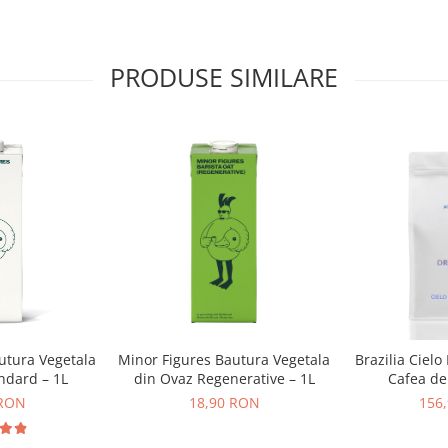
Spumă de lapte
de calitate
PRODUSE SIMILARE
barista, cu Signle
Touch
Soluția
SINGLE
TOUCH COFFEE
susține extracția
liberă din față,
permițând clienților
să aleagă între
concentrat de cafea
utura Vegetala
Minor Figures Bautura Vegetala
Brazilia Cielo
ndard – 1L
din Ovaz Regenerative – 1L
Cafea de 
gata preparat sau
DR
 RON
18,90 RON
156
 espresso. Cu tehnologia
am perfecționat arta