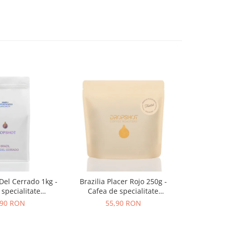
 Del Cerrado 1kg -
Brazilia Placer Rojo 250g -
Zuma Origi
specialitate
Cafea de specialitate
Neagra Pr
OPSHOT
DROPSHOT
Pudra pen
,90 RON
55,90 RON