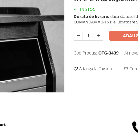
IN STOC
Durata de livrare:
daca statusul d
COMANDA⬅️ = 3-15 zile lucratoare SA
ADAUG
Cod Produs:
OTG-3439
Ai nevo
Adauga la Favorite
Cere 
ort