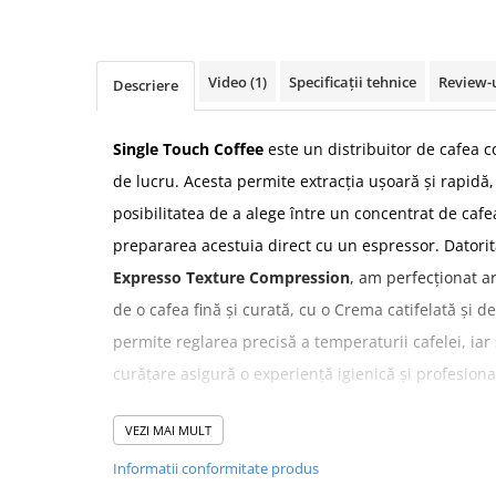
Ceai
Frappé
Ciocolata calda
Video
(1)
Specificații tehnice
Review-
Descriere
Lapte alternativ
Superfood Latte
Single Touch Coffee
este un distribuitor de cafea 
de lucru. Acesta permite extracția ușoară și rapidă, 
Accesorii ceai
posibilitatea de a alege între un concentrat de caf
Chai Latte
prepararea acestuia direct cu un espressor. Datorit
Aparatura cafea
Expresso Texture Compression
, am perfecționat a
Espressoare
de o cafea fină și curată, cu o Crema catifelată și 
Espressoare Manuale Profesionale
permite reglarea precisă a temperaturii cafelei, ia
Espressoare Manuale Home/Office
Espressoare Automate Office
curățare asigură o experiență igienică și profesiona
Espressoare Automate Home
spații comerciale.
Prepararea cafelei
VEZI MAI MULT
Cafetiere
Informatii conformitate produs
Aeropress