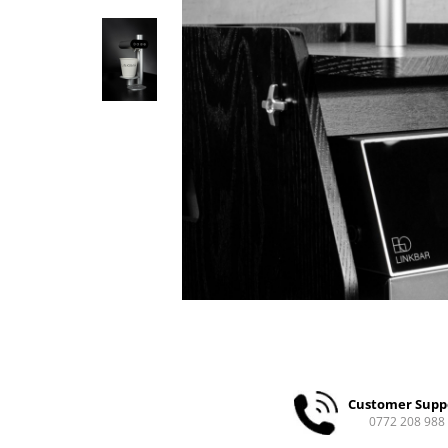
Ceai
Ceaiuri de specialitate
Verde
Rooibos
Plante
Negru
Matcha
Alb
Zahar
Siropuri
Botanice
Clasice
Creative
Fara zahar
Fructe
Customer Supp
Iced Tea
0772 208 988
Limonada