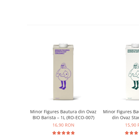
Syphon
Presa franceza
Aparate brewing
Cold Brew
Aparate automate pentru lapte
Filtrare apa
BWT
Fluux
Rasnite Cafea
Rasnite Electrice
Profesionale
Domestice
Domestice Prosumer
Minor Figures Bautura din Ovaz
Minor Figures Ba
Single Dose
BIO Barista – 1L (RO-ECO-007)
din Ovaz Sta
Rasnite Manuale
16,90 RON
15,90
extracția concentratului cu ajutorul unei mașini de
Accesorii Bar
noastră unică de Comprimare a Texturii Espresso, 