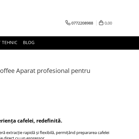
0772208988
0,00
 TEHNIC
BLOG
offee Aparat profesional pentru
iența cafelei, redefinită.
eră extracție rapidă și flexibilă, permițând prepararea cafelei
ie direct cu un espressor.