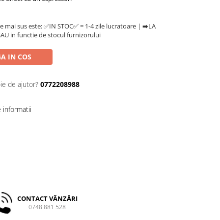
e mai sus este: ✅IN STOC✅ = 1-4 zile lucratoare | ➡️LA
U in functie de stocul furnizorului
A IN COS
ie de ajutor?
0772208988
informatii
CONTACT VÂNZĂRI
0748 881 528