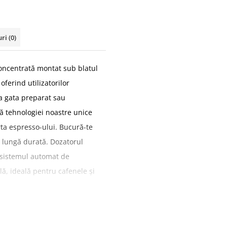
uri
(0)
concentrată montat sub blatul
oferind utilizatorilor
ea gata preparat sau
ă tehnologiei noastre unice
rta espresso-ului. Bucură-te
de lungă durată. Dozatorul
r sistemul automat de
lă, ideală pentru cafenele și