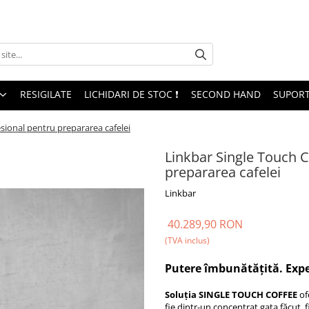
RESIGILATE
LICHIDARI DE STOC ❗
SECOND HAND
SUPORT
sional pentru prepararea cafelei
Linkbar Single Touch C
prepararea cafelei
Linkbar
40.289,90 RON
(TVA inclus)
Putere îmbunătățită. Exper
Soluția SINGLE TOUCH COFFEE
of
fie dintr-un concentrat gata făcut, f