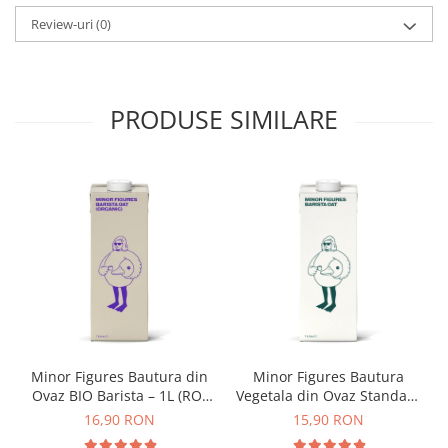
Dimensiuni lopatica: 44,5 cm x 15,6 cm x 12,5 cm
Origami
Review-uri
(0)
Pallo
Perfect Moose
Puqpress
PRODUSE SIMILARE
QuinSpin
RHINOWARES
Rocket
Scanomat
Solaris
Soy
Stone Espresso
Studio Barista
Minor Figures Bautura din
Minor Figures Bautura
Sweet Revolution
Ovaz BIO Barista – 1L (RO-
Vegetala din Ovaz Standard
Sweetbird
ECO-007)
– 1L
16,90 RON
15,90 RON
TIAMO