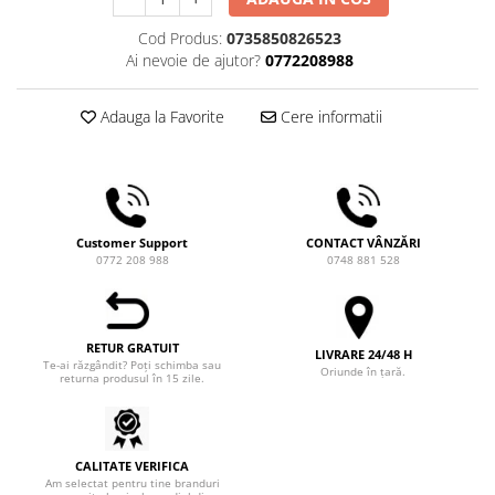
Comandante
Cod Produs:
0735850826523
Compak
Ai nevoie de ajutor?
0772208988
Dalla Corte
Delonghi
Adauga la Favorite
Cere informatii
Dr. Coffee
E&B LAB
EDO
Customer Support
CONTACT VÂNZĂRI
Espro
0772 208 988
0748 881 528
Eureka
Eversys
RETUR GRATUIT
Everpure
LIVRARE 24/48 H
Te-ai răzgândit? Poți schimba sau
Oriunde în țară.
returna produsul în 15 zile.
Finum
Fiorenzato
Forever
CALITATE VERIFICA
Am selectat pentru tine branduri
Hard Beans Coffee Roasters