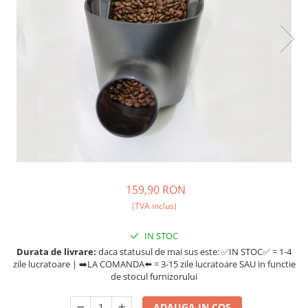
Fara zahar
Cleaning
Bialetti
Fructe
Cupping
Bravilor
Iced Tea
Limonada
Filtre Hartie
Brewista
Ceai
Dozare
Bunn
Frappé
Termometru
BWT
Ciocolata calda
Cutite de macinare
Cafea de Specialitate
Lapte alternativ
Pahare termoizolante
Cafelat
Superfood Latte
Sticle refolosibile
Cafetto
Accesorii ceai
Traiste
Cafflano
159,90 RON
Chai Latte
Tricouri
Caye
(TVA inclus)
Ceramica
IN STOC
Chemex
Durata de livrare:
daca statusul de mai sus este: ✅IN STOC✅ = 1-4
zile lucratoare | ➡️LA COMANDA⬅️ = 3-15 zile lucratoare SAU in functie
Cinoart
de stocul furnizorului
Circular&Co. ⚡ NEW
ADAUGA IN COS