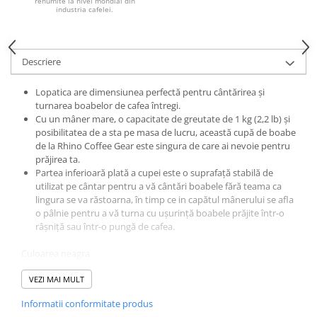
renumite la nivel mondial din
industria cafelei.
Hario
Heavy
INKER
Descriere
KINTO
Lopatica are dimensiunea perfectă pentru cântărirea și
Kinu
turnarea boabelor de cafea întregi.
Cu un mâner mare, o capacitate de greutate de 1 kg (2,2 lb) și
La Marzocco
posibilitatea de a sta pe masa de lucru, această cupă de boabe
de la Rhino Coffee Gear este singura de care ai nevoie pentru
Linkbar
prăjirea ta.
Mahlkonig
Partea inferioară plată a cupei este o suprafață stabilă de
utilizat pe cântar pentru a vă cântări boabele fără teama ca
Meraki
lingura se va răstoarna, în timp ce in capătul mânerului se afla
o pâlnie pentru a vă turna cu ușurință boabele prăjite într-o
Minor Figures
râșniță sau într-o pungă de cafea.
Moccamaster
Culoarea neagra
Motta
Material: plastic
Mr.Cafe
Capacitate: 1 kg
VEZI MAI MULT
Lățimea pâlniei: 5,8 cm/2,3"
Nuova Ricambi
Informatii conformitate produs
Lungime mâner/pâlnie: 10 cm/3,9"