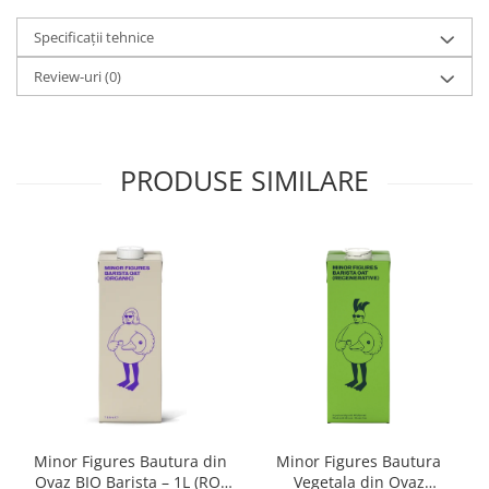
Origami
Specificații tehnice
Pallo
Review-uri
(0)
Perfect Moose
Puqpress
QuinSpin
PRODUSE SIMILARE
RHINOWARES
Rocket
Scanomat
Solaris
Soy
Stone Espresso
Studio Barista
Sweet Revolution
Sweetbird
Minor Figures Bautura din
Minor Figures Bautura
Ovaz BIO Barista – 1L (RO-
Vegetala din Ovaz
TIAMO