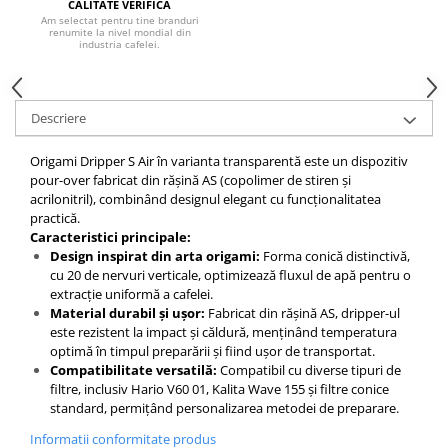
CALITATE VERIFICA
Am selectat pentru tine branduri
Hario
renumite la nivel mondial din
industria cafelei.
Heavy
INKER
KINTO
Descriere
Kinu
Origami Dripper S Air în varianta transparentă este un dispozitiv
La Marzocco
pour-over fabricat din rășină AS (copolimer de stiren și
acrilonitril), combinând designul elegant cu funcționalitatea
Linkbar
practică.
Caracteristici principale:
Mahlkonig
Design inspirat din arta origami:
Forma conică distinctivă,
Meraki
cu 20 de nervuri verticale, optimizează fluxul de apă pentru o
extracție uniformă a cafelei.
Minor Figures
Material durabil și ușor:
Fabricat din rășină AS, dripper-ul
este rezistent la impact și căldură, menținând temperatura
Moccamaster
optimă în timpul preparării și fiind ușor de transportat.
Motta
Compatibilitate versatilă:
Compatibil cu diverse tipuri de
filtre, inclusiv Hario V60 01, Kalita Wave 155 și filtre conice
Mr.Cafe
standard, permițând personalizarea metodei de preparare.
Nuova Ricambi
Informatii conformitate produs