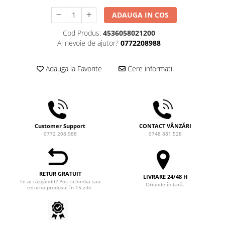
Comandante
ADAUGA IN COS
Compak
Cod Produs:
4536058021200
Dalla Corte
Ai nevoie de ajutor?
0772208988
Delonghi
Dr. Coffee
Adauga la Favorite
Cere informatii
E&B LAB
EDO
Espro
Customer Support
CONTACT VÂNZĂRI
Eureka
0772 208 988
0748 881 528
Eversys
Everpure
RETUR GRATUIT
Finum
LIVRARE 24/48 H
Te-ai răzgândit? Poți schimba sau
Oriunde în țară.
returna produsul în 15 zile.
Fiorenzato
Forever
Hard Beans Coffee Roasters