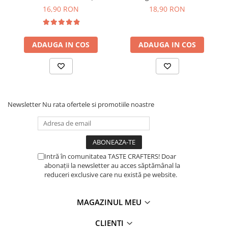
ECO-007)
Regenerative – 1L
16,90 RON
18,90 RON
Timemore
74
ADAUGA IN COS
ADAUGA IN COS
Toddy
TONE
Ubermilk
Wilfa
Newsletter
Nu rata ofertele si promotiile noastre
Zuma
Intră în comunitatea TASTE CRAFTERS! Doar
abonații la newsletter au acces săptămânal la
reduceri exclusive care nu există pe website.
MAGAZINUL MEU
CLIENTI