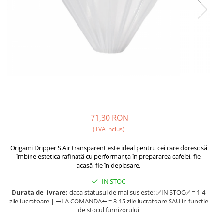
Fara zahar
Cleaning
Bialetti
Fructe
Cupping
Bravilor
Iced Tea
Limonada
Filtre Hartie
Brewista
Ceai
Dozare
Bunn
Frappé
Termometru
BWT
Ciocolata calda
Cutite de macinare
Cafea de Specialitate
Lapte alternativ
Pahare termoizolante
Cafelat
Superfood Latte
Sticle refolosibile
Cafetto
71,30 RON
Accesorii ceai
(TVA inclus)
Traiste
Cafflano
Chai Latte
Tricouri
Caye
Origami Dripper S Air transparent este ideal pentru cei care doresc să
îmbine estetica rafinată cu performanța în prepararea cafelei, fie
Ceramica
acasă, fie în deplasare.
Chemex
IN STOC
Cinoart
Durata de livrare:
daca statusul de mai sus este: ✅IN STOC✅ = 1-4
zile lucratoare | ➡️LA COMANDA⬅️ = 3-15 zile lucratoare SAU in functie
Circular&Co. ⚡ NEW
de stocul furnizorului