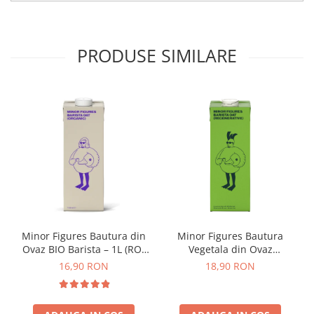
Origami
Pallo
PRODUSE SIMILARE
Perfect Moose
Puqpress
QuinSpin
RHINOWARES
Rocket
Scanomat
Solaris
Soy
Stone Espresso
Minor Figures Bautura din
Minor Figures Bautura
Studio Barista
Ovaz BIO Barista – 1L (RO-
Vegetala din Ovaz
ECO-007)
Regenerative – 1L
16,90 RON
18,90 RON
Sweet Revolution
Sweetbird
TIAMO