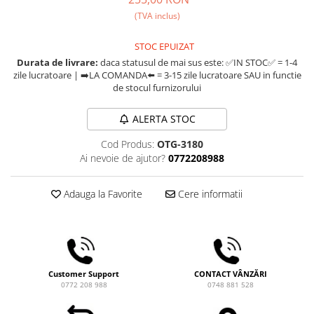
Comandante
(TVA inclus)
Compak
STOC EPUIZAT
Dalla Corte
Durata de livrare:
daca statusul de mai sus este: ✅IN STOC✅ = 1-4
Delonghi
zile lucratoare | ➡️LA COMANDA⬅️ = 3-15 zile lucratoare SAU in functie
de stocul furnizorului
Dr. Coffee
E&B LAB
ALERTA STOC
EDO
Cod Produs:
OTG-3180
Espro
Ai nevoie de ajutor?
0772208988
Eureka
Adauga la Favorite
Cere informatii
Eversys
Everpure
Finum
Fiorenzato
Customer Support
CONTACT VÂNZĂRI
0772 208 988
0748 881 528
Forever
Hard Beans Coffee Roasters