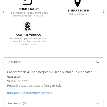
Hario
RETUR GRATUIT
LIVRARE 24/48 H
Heavy
Te-ai răzgândit? Poți schimba sau
Oriunde în țară.
returna produsul în 15 zile.
INKER
KINTO
CALITATE VERIFICA
Kinu
Am selectat pentru tine branduri
renumite la nivel mondial din
La Marzocco
industria cafelei.
Linkbar
Mahlkonig
Descriere
Meraki
Capacitate de 4 l, pot incapea 50-60 de pucuri duble de cafea
Minor Figures
espresso.
Moccamaster
Vine cu suport.
Poate fi atasat pe o suprafata verticala.
Motta
Informatii conformitate produs
Mr.Cafe
Nuova Ricambi
Review-uri
(0)