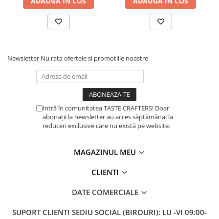
ADAUGA IN COS
ADAUGA IN COS
Timemore
74
Toddy
Newsletter
Nu rata ofertele si promotiile noastre
TONE
Ubermilk
Wilfa
Zuma
Intră în comunitatea TASTE CRAFTERS! Doar
abonații la newsletter au acces săptămânal la
reduceri exclusive care nu există pe website.
MAGAZINUL MEU
CLIENTI
DATE COMERCIALE
SUPORT CLIENTI
SEDIU SOCIAL (BIROURI): LU -VI 09:00-