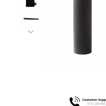
Ceai
Ceaiuri de specialitate
Verde
Rooibos
Plante
Negru
Matcha
Alb
Zahar
Siropuri
Botanice
Clasice
Creative
Fara zahar
Fructe
Iced Tea
Customer Supp
Limonada
0772 208 988