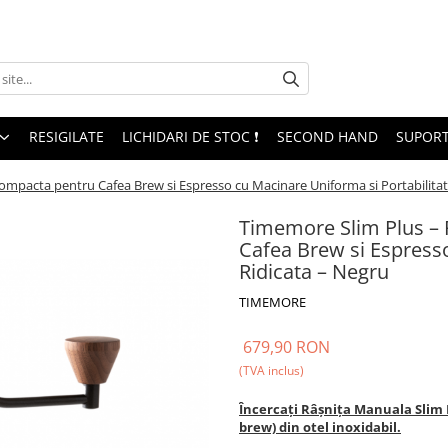
RESIGILATE
LICHIDARI DE STOC ❗
SECOND HAND
SUPORT
mpacta pentru Cafea Brew si Espresso cu Macinare Uniforma si Portabilitat
Timemore Slim Plus –
Cafea Brew si Espresso
Ridicata – Negru
TIMEMORE
679,90 RON
(TVA inclus)
Încercați Râșnița Manuala Slim P
brew) din otel inoxidabil.