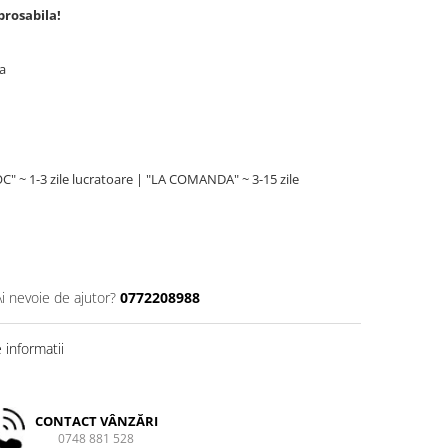
prosabila!
za
C" ~ 1-3 zile lucratoare | "LA COMANDA" ~ 3-15 zile
Ai nevoie de ajutor?
0772208988
informatii
CONTACT VÂNZĂRI
0748 881 528