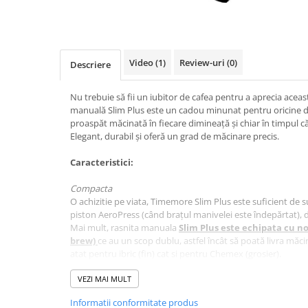
Ceai
Frappé
Ciocolata calda
Video
(1)
Review-uri
(0)
Descriere
Lapte alternativ
Superfood Latte
Nu trebuie să fii un iubitor de cafea pentru a aprecia aceas
manuală Slim Plus este un cadou minunat pentru oricine d
Accesorii ceai
proaspăt măcinată în fiecare dimineață și chiar în timpul căl
Chai Latte
Elegant, durabil și oferă un grad de măcinare precis.
Aparatura cafea
Caracteristici:
Espressoare
Compacta
Espressoare Manuale Profesionale
O achizitie pe viata, Timemore Slim Plus este suficient de s
Espressoare Manuale Home/Office
piston AeroPress (când brațul manivelei este îndepărtat), d
Mai mult, rasnita manuala
Slim Plus este echipata cu no
Espressoare Automate Office
brew)
ce au un scop dublu, astfel încât să poată livra măci
Espressoare Automate Home
atat pentru ibric (fin) cat si pentru Chemex (grosier).
Prepararea cafelei
Construit pentru calitate
VEZI MAI MULT
Cafetiere
La fel ca toate rasnitele manuale Timemore, Slim Plus este o
Informatii conformitate produs
Aeropress
având în vedere materialele sale premium: nuc negru, alumini