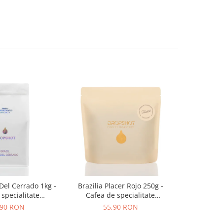
 Del Cerrado 1kg -
Brazilia Placer Rojo 250g -
Bombon Bl
specialitate
Cafea de specialitate
specia
OPSHOT
DROPSHOT
,90 RON
55,90 RON
2