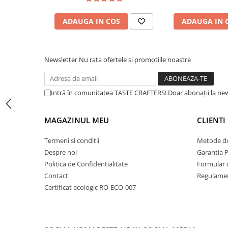
Specificații Tehnice:
Dripper
Tamper
ADAUGA IN COS
ADAUGA IN 
Model:
Râșniță manuală Slim PlusTimemor
Rinser
Dimensiuni:
175 mm x 45 mm
Cantar
Newsletter
Nu rata ofertele si promotiile noastre
Greutate:
435 gr
Knock-box
Capacitate:
25 gr
Latiere
Intră în comunitatea TASTE CRAFTERS! Doar abonații la news
Material:
Aluminiu, Oțel inoxidabil
Accesorii sirop
Material Cuțite:
noile cutite E&B (espresso și brew
Cești pentru cafea
MAGAZINUL MEU
CLIENTI
Distribuitor / Nivelator
Tip Cuțite:
Conice
Termeni si conditii
Metode de
Tamping - Statie de tampare
Diametru Cuțite:
38 mm
Despre noi
Garantia 
Timer
Politica de Confidentialitate
Formular 
Contact
Regulamen
Server
Certificat ecologic RO-ECO-007
Cleaning
Cupping
Filtre Hartie