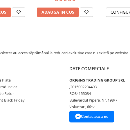
COS
ADAUGA IN COS
CONFIGU
e
letter au acces săptămânal la reduceri exclusive care nu există pe website.
) din otel inoxidabil
DATE COMERCIALE
 Plata
ORIGINS TRADING GROUP SRL
Produselor
J2015002294403
de Retur
RO34155034
t Black Friday
Bulevardul Pipera, Nr. 198/7
Voluntari, Ilfov
Contacteaza-ne