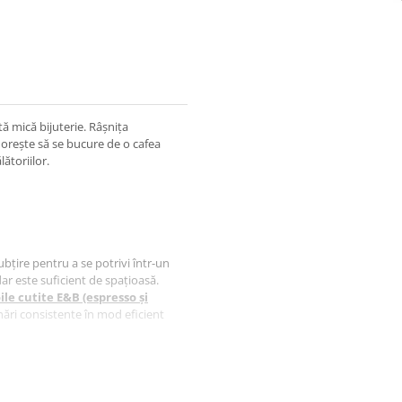
tă mică bijuterie. Râșnița
orește să se bucure de o cafea
ătoriilor.
ubțire pentru a se potrivi într-un
ar este suficient de spațioasă.
ile cutite E&B (espresso și
nări consistente în mod eficient
 rasnita incredibil de accesibila
u și oțel inoxidabil. Invelisul,