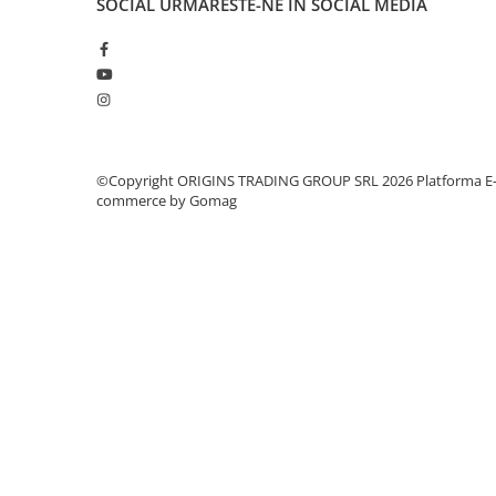
SOCIAL
URMARESTE-NE IN SOCIAL MEDIA
Dozare
Termometru
Cutite de macinare
Pahare termoizolante
Sticle refolosibile
©Copyright ORIGINS TRADING GROUP SRL 2026
Platforma E
commerce by Gomag
Traiste
Tricouri
Brands
Acaia
Gemilai
AeroPress
Almar
Amokka
Anfim