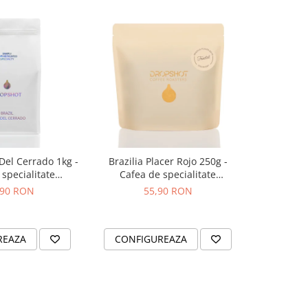
 Del Cerrado 1kg -
Brazilia Placer Rojo 250g -
Bombon Bl
specialitate
Cafea de specialitate
specia
OPSHOT
DROPSHOT
,90 RON
55,90 RON
2
REAZA
CONFIGUREAZA
CONFI