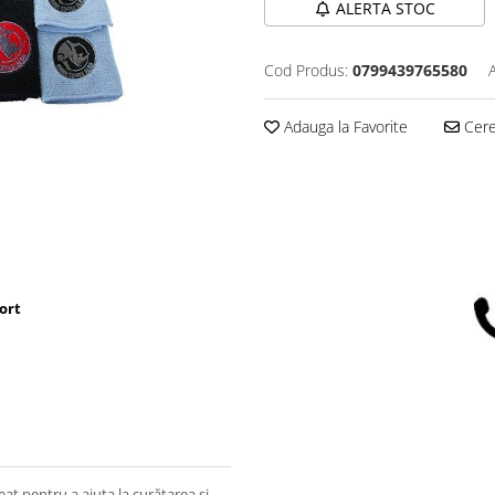
ALERTA STOC
Cod Produs:
0799439765580
Adauga la Favorite
Cere 
ort
at pentru a ajuta la curățarea și