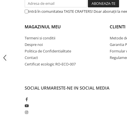
Dripper
Intră în comunitatea TASTE CRAFTERS! Doar abonații la news
Tamper
Rinser
MAGAZINUL MEU
CLIENTI
Cantar
Knock-box
Termeni si conditii
Metode de
Despre noi
Garantia 
Latiere
Politica de Confidentialitate
Formular 
Accesorii sirop
Contact
Regulamen
Certificat ecologic RO-ECO-007
Cești pentru cafea
Distribuitor / Nivelator
Tamping - Statie de tampare
SOCIAL
URMARESTE-NE IN SOCIAL MEDIA
Timer
Server
Cleaning
Cupping
Filtre Hartie