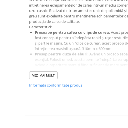
Ceai
întreținerea echipamentelor de cafea într-un mediu comercia
uzul casnic. Realizat dintr-un amestec unic de poliamidă și 
Frappé
greu sunt excelente pentru menținerea echipamentelor de 
Ciocolata calda
producția de cafea de calitate.
Caracteristici:
Lapte alternativ
Prosoape pentru cafea cu clips de curea:
Acest pros
fost conceput pentru a îndepărta rapid și ușor resturil
Superfood Latte
și părțile mașinii. Cu un "clips de curea", acest prosop
Accesorii ceai
întreținerea mașinii ușoară. 310mm x 600mm.
Prosop pentru duza de aburi:
Având un prosop separ
Chai Latte
esențial. Folosit umed, acesta permite îndepărtarea rapi
Aparatura cafea
având o capacitate mare și fiind suficient de mare pentr
pentru o utilizare maximă. 20mm x 20mm.
Espressoare
VEZI MAI MULT
Prosop multifuncțional:
Acest prosop este conceput 
Espressoare Manuale Profesionale
bine și a înlocui cârpele de unică folosință sau bureții o
Informatii conformitate produs
lustruirea mașinilor de cafea. 310mm x 310mm.
Espressoare Manuale Home/Office
Setul include:
Espressoare Automate Office
1 x Prosop pentru cafea cu clip (MARO)
2 x Prosoape pentru duza de aburi (ALBASTRU)
Espressoare Automate Home
1 x Prosop multifuncțional de curățare (NEGRU)
Prepararea cafelei
Cafetiere
Aeropress