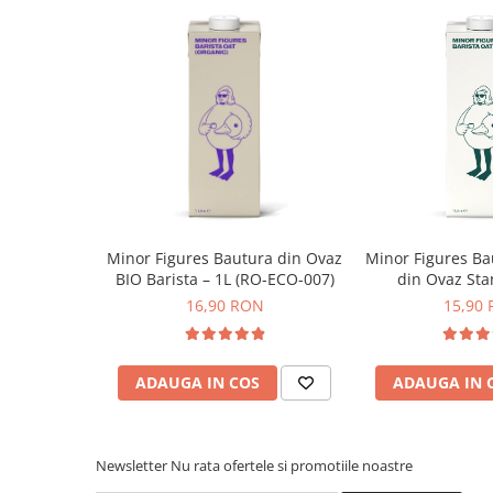
Syphon
Presa franceza
Aparate brewing
Cold Brew
Aparate automate pentru lapte
Filtrare apa
BWT
Fluux
Minor Figures Bautura din Ovaz
Minor Figures Ba
Rasnite Cafea
BIO Barista – 1L (RO-ECO-007)
din Ovaz Sta
Rasnite Electrice
16,90 RON
15,90
Profesionale
Domestice
ADAUGA IN COS
ADAUGA IN 
Domestice Prosumer
Single Dose
Rasnite Manuale
Newsletter
Nu rata ofertele si promotiile noastre
Accesorii Bar