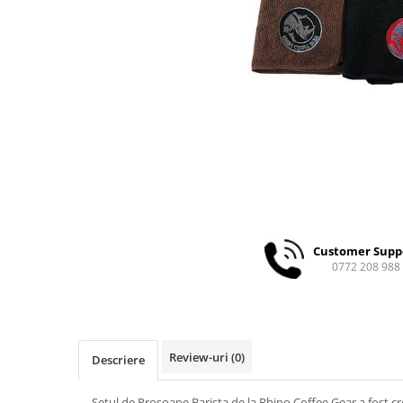
Ceai
Ceaiuri de specialitate
Verde
Rooibos
Plante
Negru
Matcha
Alb
Zahar
Siropuri
Botanice
Customer Supp
0772 208 988
Clasice
Creative
Fara zahar
Fructe
Review-uri
(0)
Descriere
Iced Tea
Limonada
Setul de Prosoape Barista de la Rhino Coffee Gear a fost cre