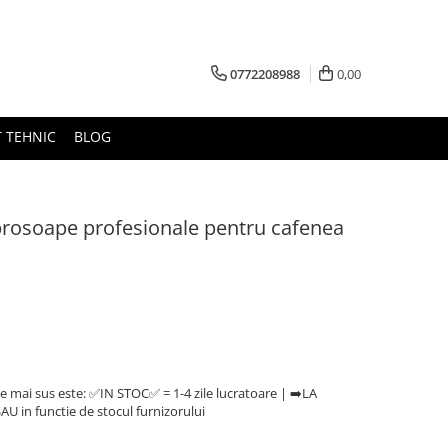
0772208988
0,00
 TEHNIC
BLOG
rosoape profesionale pentru cafenea
e mai sus este: ✅IN STOC✅ = 1-4 zile lucratoare | ➡️LA
U in functie de stocul furnizorului