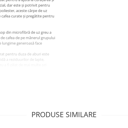
l, dar este și potrivit pentru
poliester, aceste cârpe de uz
cafea curate și pregătite pentru
op din microfibră de uz greu a
e de cafea de pe mânerul grupului
 de lungime generoasă face
at pentru duza de aburi este
dă a reziduurilor de lapte,
u a fi pliat de mai multe ori
pentru a rezista, a performa mai
bișnuiți. Ideal pentru curățarea și
PRODUSE SIMILARE