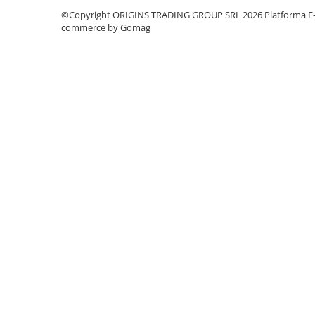
©Copyright ORIGINS TRADING GROUP SRL 2026
Platforma E
Dozare
commerce by Gomag
Termometru
Cutite de macinare
Pahare termoizolante
Sticle refolosibile
Traiste
Tricouri
Brands
Acaia
Gemilai
AeroPress
Almar
Amokka
Anfim