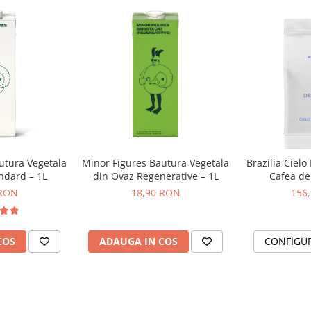
utura Vegetala
Minor Figures Bautura Vegetala
Brazilia Cielo
ndard – 1L
din Ovaz Regenerative – 1L
Cafea de 
DR
 RON
18,90 RON
156
COS
ADAUGA IN COS
CONFIGU