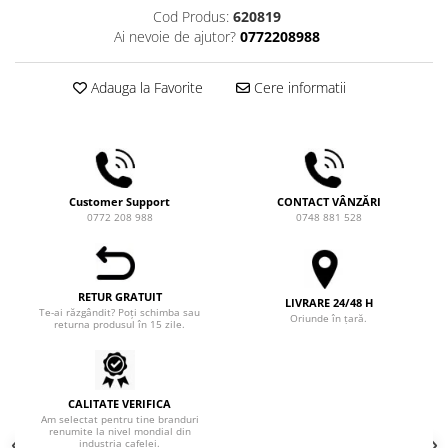
Comandante
Cod Produs:
620819
Ai nevoie de ajutor?
0772208988
Compak
Dalla Corte
Adauga la Favorite
Cere informatii
Delonghi
Dr. Coffee
E&B LAB
EDO
Customer Support
CONTACT VÂNZĂRI
0772 208 988
0748 881 528
Espro
Eureka
Eversys
RETUR GRATUIT
LIVRARE 24/48 H
Te-ai răzgândit? Poți schimba sau
Everpure
Oriunde în țară.
returna produsul în 15 zile.
Finum
Fiorenzato
CALITATE VERIFICA
Forever
Am selectat pentru tine branduri
renumite la nivel mondial din
Hard Beans Coffee Roasters
industria cafelei.