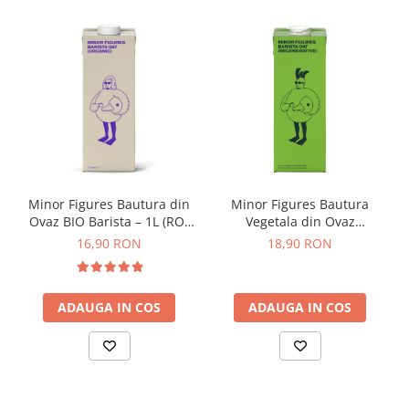
Origami
Pallo
Perfect Moose
Puqpress
QuinSpin
RHINOWARES
Rocket
Minor Figures Bautura din
Minor Figures Bautura
Scanomat
Ovaz BIO Barista – 1L (RO-
Vegetala din Ovaz
Solaris
ECO-007)
Regenerative – 1L
16,90 RON
18,90 RON
Soy
Stone Espresso
ADAUGA IN COS
ADAUGA IN COS
Studio Barista
Sweet Revolution
Sweetbird
TIAMO