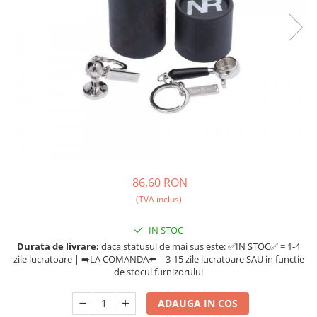
Fara zahar
Cleaning
Bialetti
Fructe
Cupping
Bravilor
Iced Tea
Limonada
Filtre Hartie
Brewista
Ceai
Dozare
Bunn
Frappé
Termometru
BWT
Ciocolata calda
Cutite de macinare
Cafea de Specialitate
Lapte alternativ
Pahare termoizolante
Cafelat
Superfood Latte
Sticle refolosibile
Cafetto
86,60 RON
Accesorii ceai
Traiste
Cafflano
(TVA inclus)
Chai Latte
Tricouri
Caye
IN STOC
Ceramica
Durata de livrare:
daca statusul de mai sus este: ✅IN STOC✅ = 1-4
Chemex
zile lucratoare | ➡️LA COMANDA⬅️ = 3-15 zile lucratoare SAU in functie
de stocul furnizorului
Cinoart
Circular&Co. ⚡ NEW
ADAUGA IN COS