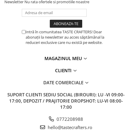
Newsletter
Nu rata ofertele si promotiile noastre
Timemore
74
Toddy
Intră în comunitatea TASTE CRAFTERS! Doar
TONE
abonații la newsletter au acces săptămânal la
reduceri exclusive care nu există pe website.
Ubermilk
Wilfa
MAGAZINUL MEU
Zuma
CLIENTI
DATE COMERCIALE
SUPORT CLIENTI
SEDIU SOCIAL (BIROURI): LU -VI 09:00-
17:00, DEPOZIT / PRAJITORIE DROPSHOT: LU-VI 08:00-
17:00
0772208988
hello@tastecrafters.ro