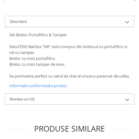
Hario
Heavy
Descriere
INKER
Set Breloc Portafiltru & Tamper
KINTO
Kinu
Setul EDO Barista "NR" este compus din brelocul cu portafiltru si
cel cu tamper.
La Marzocco
Breloc cu mini portafiltru
Breloc cu mini tamper de inox.
Linkbar
Mahlkonig
Se potriveste perfect cu setul de chei al oricarui pasionat de cafea.
Meraki
Informatii conformitate produs
Minor Figures
Review-uri
(0)
Moccamaster
Motta
Mr.Cafe
PRODUSE SIMILARE
Nuova Ricambi