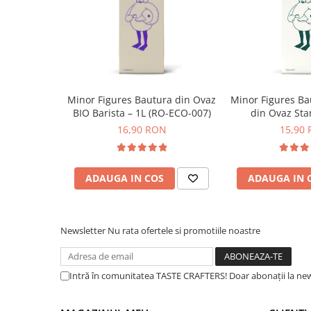
Syphon
Presa franceza
Aparate brewing
Cold Brew
Aparate automate pentru lapte
Minor Figures Bautura din Ovaz
Minor Figures Ba
Filtrare apa
BIO Barista – 1L (RO-ECO-007)
din Ovaz Sta
BWT
16,90 RON
15,90
Fluux
Rasnite Cafea
ADAUGA IN COS
ADAUGA IN 
Rasnite Electrice
Profesionale
Domestice
Newsletter
Nu rata ofertele si promotiile noastre
Domestice Prosumer
Single Dose
Intră în comunitatea TASTE CRAFTERS! Doar abonații la news
Rasnite Manuale
Accesorii Bar