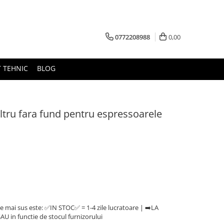
0772208988
0,00
 TEHNIC
BLOG
ltru fara fund pentru espressoarele
e mai sus este: ✅IN STOC✅ = 1-4 zile lucratoare | ➡️LA
U in functie de stocul furnizorului