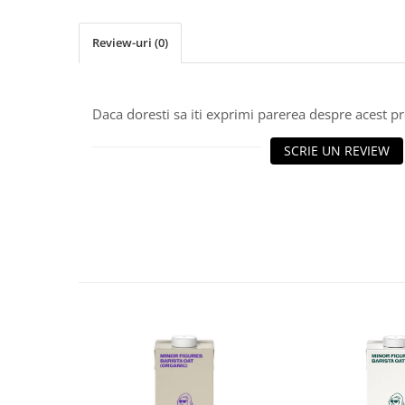
Ceai
Frappé
Review-uri
(0)
Ciocolata calda
Lapte alternativ
Daca doresti sa iti exprimi parerea despre acest 
Superfood Latte
Accesorii ceai
SCRIE UN REVIEW
Chai Latte
Aparatura cafea
Espressoare
Espressoare Manuale Profesionale
Espressoare Manuale Home/Office
Espressoare Automate Office
Espressoare Automate Home
Prepararea cafelei
Cafetiere
Aeropress