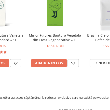
utura Vegetala
Minor Figures Bautura Vegetala
Brazilia Cielo
ndard – 1L
din Ovaz Regenerative – 1L
Cafea de 
DR
 RON
18,90 RON
156
COS
ADAUGA IN COS
CONFIGU
letter au acces săptămânal la reduceri exclusive care nu există pe website.