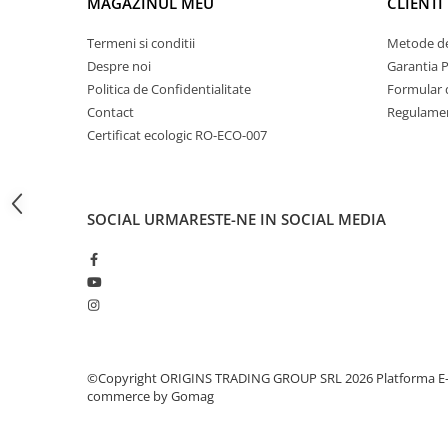
MAGAZINUL MEU
CLIENTI
Dripper
Tamper
Termeni si conditii
Metode de
Despre noi
Garantia 
Rinser
Politica de Confidentialitate
Formular 
Cantar
Contact
Regulamen
Knock-box
Certificat ecologic RO-ECO-007
Latiere
Accesorii sirop
SOCIAL
URMARESTE-NE IN SOCIAL MEDIA
Cești pentru cafea
Distribuitor / Nivelator
Tamping - Statie de tampare
Timer
Server
©Copyright ORIGINS TRADING GROUP SRL 2026
Platforma E
Cleaning
commerce by Gomag
Cupping
Filtre Hartie