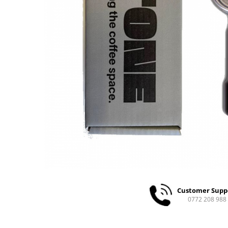
Ceai
Ceaiuri de specialitate
Verde
Rooibos
Plante
Negru
Matcha
Alb
Zahar
Siropuri
Botanice
Clasice
Creative
Fara zahar
Customer Supp
Fructe
0772 208 988
Iced Tea
Limonada