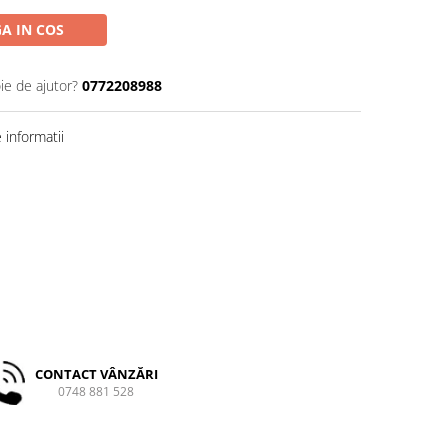
A IN COS
ie de ajutor?
0772208988
informatii
CONTACT VÂNZĂRI
0748 881 528