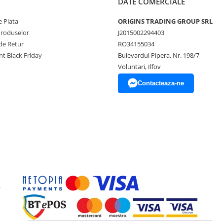
DATE COMERCIALE
 Plata
ORIGINS TRADING GROUP SRL
Produselor
J2015002294403
de Retur
RO34155034
t Black Friday
Bulevardul Pipera, Nr. 198/7
Voluntari, Ilfov
Contacteaza-ne
-