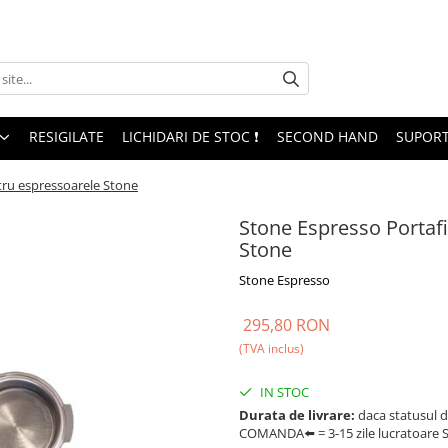
RESIGILATE
LICHIDARI DE STOC ❗
SECOND HAND
SUPORT
tru espressoarele Stone
Stone Espresso Portafi
Stone
Stone Espresso
295,80 RON
(TVA inclus)
IN STOC
Durata de livrare:
daca statusul d
COMANDA⬅️ = 3-15 zile lucratoare SA