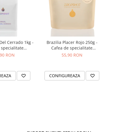
 Del Cerrado 1kg -
Brazilia Placer Rojo 250g -
Bombon Bl
specialitate
Cafea de specialitate
specia
OPSHOT
DROPSHOT
,90 RON
55,90 RON
2
REAZA
CONFIGUREAZA
CONFI