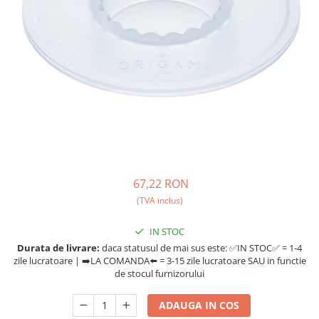
Ceai
Ceaiuri de specialitate
Verde
Rooibos
Plante
Negru
Matcha
Alb
Zahar
Siropuri
67,22 RON
Botanice
(TVA inclus)
Clasice
IN STOC
Creative
Durata de livrare:
daca statusul de mai sus este: ✅IN STOC✅ = 1-4
Fara zahar
zile lucratoare | ➡️LA COMANDA⬅️ = 3-15 zile lucratoare SAU in functie
Fructe
de stocul furnizorului
Iced Tea
ADAUGA IN COS
Limonada