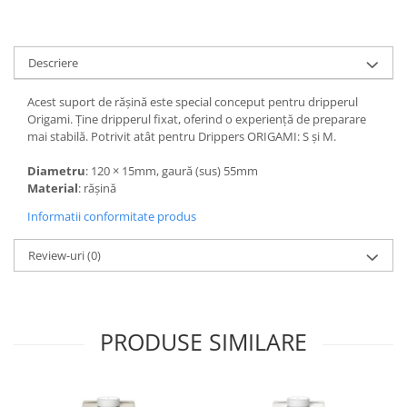
Syphon
Presa franceza
Descriere
Aparate brewing
Cold Brew
Acest suport de rășină este special conceput pentru dripperul
Aparate automate pentru lapte
Origami. Ține dripperul fixat, oferind o experiență de preparare
mai stabilă. Potrivit atât pentru Drippers ORIGAMI: S și M.
Filtrare apa
BWT
Diametru
: 120 × 15mm, gaură (sus) 55mm
Material
: rășină
Fluux
Informatii conformitate produs
Rasnite Cafea
Rasnite Electrice
Review-uri
(0)
Profesionale
Domestice
Domestice Prosumer
PRODUSE SIMILARE
Single Dose
Rasnite Manuale
Accesorii Bar