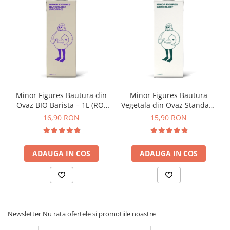
Dripper
Tamper
Rinser
Cantar
Knock-box
Latiere
Minor Figures Bautura din
Minor Figures Bautura
Accesorii sirop
Ovaz BIO Barista – 1L (RO-
Vegetala din Ovaz Standard
ECO-007)
– 1L
Cești pentru cafea
16,90 RON
15,90 RON
Distribuitor / Nivelator
Tamping - Statie de tampare
ADAUGA IN COS
ADAUGA IN COS
Timer
Server
Cleaning
Cupping
Newsletter
Nu rata ofertele si promotiile noastre
Filtre Hartie