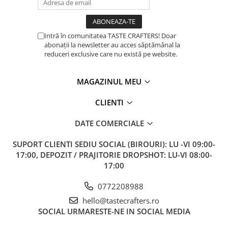
Dozare
Termometru
Intră în comunitatea TASTE CRAFTERS! Doar
abonații la newsletter au acces săptămânal la
Cutite de macinare
reduceri exclusive care nu există pe website.
Pahare termoizolante
Sticle refolosibile
MAGAZINUL MEU
Traiste
CLIENTI
Tricouri
DATE COMERCIALE
Brands
Acaia
SUPORT CLIENTI
SEDIU SOCIAL (BIROURI): LU -VI 09:00-
Gemilai
17:00, DEPOZIT / PRAJITORIE DROPSHOT: LU-VI 08:00-
17:00
AeroPress
Almar
0772208988
hello@tastecrafters.ro
Amokka
SOCIAL
URMARESTE-NE IN SOCIAL MEDIA
Anfim