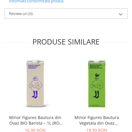
Informatii conformitate produs
Nu este recomandată pentru espresso sau boabe foarte tari
Dripper
Nu spălați cu apă
Tamper
Include:
Review-uri
perie de curățare, cablu USB-C și husă de transport.
(0)
Rinser
Cantar
PRODUSE SIMILARE
Knock-box
Latiere
Accesorii sirop
Cești pentru cafea
Distribuitor / Nivelator
Tamping - Statie de tampare
Timer
Server
Cleaning
Minor Figures Bautura din
Minor Figures Bautura
Cupping
Ovaz BIO Barista – 1L (RO-
Vegetala din Ovaz
ECO-007)
Regenerative – 1L
16,90 RON
18,90 RON
Filtre Hartie