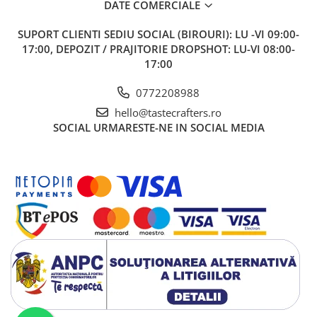
DATE COMERCIALE
ANKOMN
Aremde
SUPORT CLIENTI
SEDIU SOCIAL (BIROURI): LU -VI 09:00-
17:00, DEPOZIT / PRAJITORIE DROPSHOT: LU-VI 08:00-
Ascaso
17:00
Barista & CO
0772208988
Bartscher
hello@tastecrafters.ro
Bellezza
SOCIAL
URMARESTE-NE IN SOCIAL MEDIA
Bialetti
Bravilor
Brewista
Bunn
BWT
Cafea de Specialitate
Cafelat
Cafetto
Cafflano