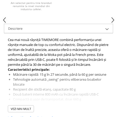
Am selectat pentru tine branduri
Syphon
renumite la nivel mondial din
industria cafelei.
Presa franceza
Aparate brewing
Cold Brew
Descriere
Aparate automate pentru lapte
Filtrare apa
Cea mai nouă râșniță TIMEMORE combină performanța unei
râșnițe manuale de top cu confortul electric. Dispunând de pietre
BWT
de titan de înaltă precizie, aceasta oferă o măcinare rapidă și
Fluux
uniformă, ajustabilă de la Moka pot până la French press. Este
reîncărcabilă prin USB-C, poate fi folosită și în timpul încărcării și
Rasnite Cafea
permite până la 30 de măcinări pe o singură încărcare.
Rasnite Electrice
Caracteristici principale:
Măcinare rapidă: 15 g în 27 secunde, până la 60 g per sesiune
Profesionale
Tehnologie automată „swing” pentru eliberarea boabelor
Domestice
blocate
Recipient din sticlă etanș, capacitate 80 g
Domestice Prosumer
Două baterii interne 800 mAh cu încărcare rapidă USB-C
Single Dose
Compactă și ușor de transportat, doar 660 g
Recomandări:
Rasnite Manuale
VEZI MAI MULT
Setări 4–8: V60, Cold Brew
Accesorii Bar
Setări 9–12: French Press