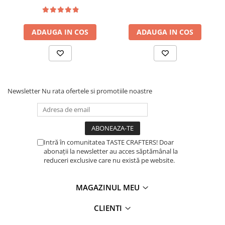
Dozare
Termometru
ADAUGA IN COS
ADAUGA IN COS
Cutite de macinare
Pahare termoizolante
Sticle refolosibile
Newsletter
Nu rata ofertele si promotiile noastre
Traiste
Tricouri
Brands
Acaia
Intră în comunitatea TASTE CRAFTERS! Doar
Gemilai
abonații la newsletter au acces săptămânal la
reduceri exclusive care nu există pe website.
AeroPress
Almar
MAGAZINUL MEU
Amokka
CLIENTI
Anfim