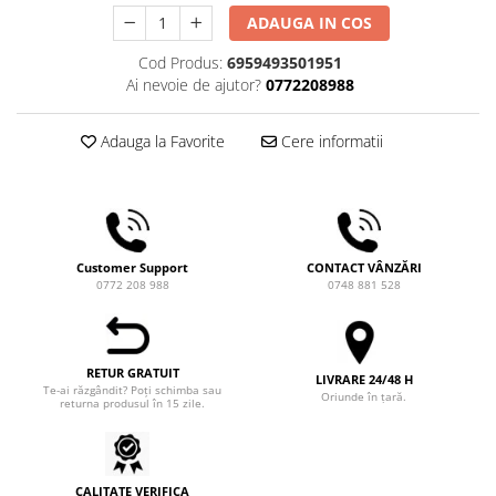
Ceai
ADAUGA IN COS
Frappé
Cod Produs:
6959493501951
Ciocolata calda
Ai nevoie de ajutor?
0772208988
Lapte alternativ
Adauga la Favorite
Cere informatii
Superfood Latte
Accesorii ceai
Chai Latte
Aparatura cafea
Customer Support
CONTACT VÂNZĂRI
Espressoare
0772 208 988
0748 881 528
Espressoare Manuale Profesionale
Espressoare Manuale Home/Office
Espressoare Automate Office
RETUR GRATUIT
LIVRARE 24/48 H
Te-ai răzgândit? Poți schimba sau
Oriunde în țară.
Espressoare Automate Home
returna produsul în 15 zile.
Prepararea cafelei
Cafetiere
Aeropress
CALITATE VERIFICA