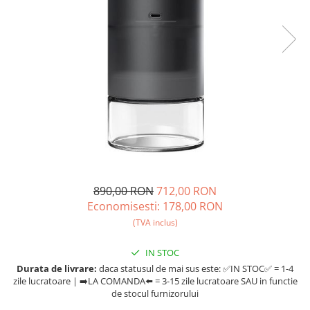
Ceai
Ceaiuri de specialitate
Verde
Rooibos
Plante
Negru
Matcha
Alb
Zahar
Siropuri
890,00 RON
712,00 RON
Botanice
Economisesti:
178,00
RON
Clasice
(TVA inclus)
Creative
Fara zahar
IN STOC
Fructe
Durata de livrare:
daca statusul de mai sus este: ✅IN STOC✅ = 1-4
Iced Tea
zile lucratoare | ➡️LA COMANDA⬅️ = 3-15 zile lucratoare SAU in functie
de stocul furnizorului
Limonada