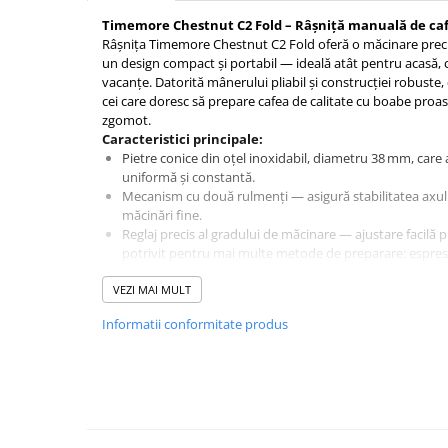
Ceai
Timemore Chestnut C2 Fold – Râșniță manuală de caf
Frappé
Râșnița Timemore Chestnut C2 Fold oferă o măcinare preci
un design compact și portabil — ideală atât pentru acasă, câ
Ciocolata calda
vacanțe. Datorită mânerului pliabil și construcției robuste
cei care doresc să prepare cafea de calitate cu boabe proasp
Lapte alternativ
zgomot.
Superfood Latte
Caracteristici principale:
Pietre conice din oțel inoxidabil, diametru 38 mm, care 
Accesorii ceai
uniformă și constantă.
Chai Latte
Mecanism cu două rulmenți — asigură stabilitatea axului ș
măcinări fine.
Aparatura cafea
Reglaj precis al gradului de măcinare — ajustare facilă pr
Espressoare
potrivit pentru mai multe metode de preparare: espress
Aeropress, pour‑over, French press etc.
Espressoare Manuale Profesionale
VEZI MAI MULT
Capacitate de aproximativ 25 g boabe — suficient pentr
Espressoare Manuale Home/Office
Corp compact, durabil și ușor — combinație de alumin
Informatii conformitate produs
cu textură anti‑alunecare pentru prindere confortabilă.
Espressoare Automate Office
Mâner pliabil — permite economisirea spațiului și transpo
Espressoare Automate Home
sau depozitare.
Prepararea cafelei
Cafetiere
Aeropress