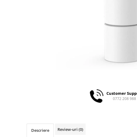
Ceai
Ceaiuri de specialitate
Verde
Rooibos
Plante
Negru
Matcha
Alb
Zahar
Siropuri
Botanice
Clasice
Customer Supp
0772 208 988
Creative
Fara zahar
Fructe
Iced Tea
Review-uri
(0)
Descriere
Limonada