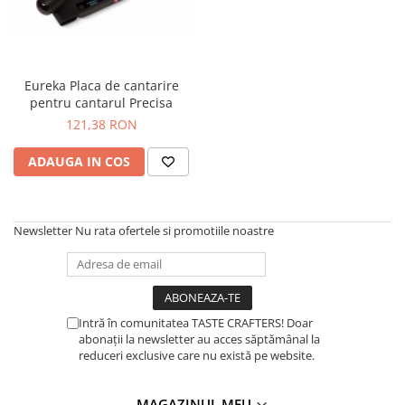
Fara zahar
Cleaning
Bialetti
Fructe
Cupping
Bravilor
Iced Tea
Limonada
Filtre Hartie
Brewista
Eureka Placa de cantarire
Ceai
pentru cantarul Precisa
Dozare
Bunn
Frappé
121,38 RON
Termometru
BWT
Ciocolata calda
Cutite de macinare
Cafea de Specialitate
ADAUGA IN COS
Lapte alternativ
Pahare termoizolante
Cafelat
Superfood Latte
Sticle refolosibile
Cafetto
Newsletter
Nu rata ofertele si promotiile noastre
Accesorii ceai
Traiste
Cafflano
Chai Latte
Tricouri
Caye
Ceramica
Intră în comunitatea TASTE CRAFTERS! Doar
Chemex
abonații la newsletter au acces săptămânal la
Cinoart
reduceri exclusive care nu există pe website.
Circular&Co. ⚡ NEW
MAGAZINUL MEU