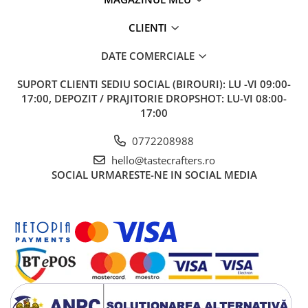
Comandante
Compak
CLIENTI
Dalla Corte
DATE COMERCIALE
Delonghi
SUPORT CLIENTI
SEDIU SOCIAL (BIROURI): LU -VI 09:00-
Dr. Coffee
17:00, DEPOZIT / PRAJITORIE DROPSHOT: LU-VI 08:00-
E&B LAB
17:00
EDO
0772208988
Espro
hello@tastecrafters.ro
SOCIAL
URMARESTE-NE IN SOCIAL MEDIA
Eureka
Eversys
Everpure
Finum
Fiorenzato
Forever
Hard Beans Coffee Roasters