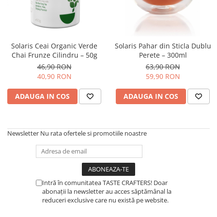
Fara zahar
Cleaning
Bialetti
Fructe
Cupping
Bravilor
Iced Tea
Limonada
Filtre Hartie
Brewista
Solaris Ceai Organic Verde
Solaris Pahar din Sticla Dublu
Ceai
Chai Frunze Cilindru – 50g
Perete – 300ml
Dozare
Bunn
Frappé
46,90 RON
63,90 RON
Termometru
BWT
40,90 RON
59,90 RON
Ciocolata calda
Cutite de macinare
Cafea de Specialitate
ADAUGA IN COS
ADAUGA IN COS
Lapte alternativ
Pahare termoizolante
Cafelat
Superfood Latte
Sticle refolosibile
Cafetto
Accesorii ceai
Traiste
Cafflano
Newsletter
Nu rata ofertele si promotiile noastre
Chai Latte
Tricouri
Caye
Ceramica
Chemex
Intră în comunitatea TASTE CRAFTERS! Doar
Cinoart
abonații la newsletter au acces săptămânal la
reduceri exclusive care nu există pe website.
Circular&Co. ⚡ NEW