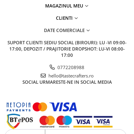
Comandante
MAGAZINUL MEU
Compak
CLIENTI
Dalla Corte
Delonghi
DATE COMERCIALE
Dr. Coffee
SUPORT CLIENTI
SEDIU SOCIAL (BIROURI): LU -VI 09:00-
E&B LAB
17:00, DEPOZIT / PRAJITORIE DROPSHOT: LU-VI 08:00-
17:00
EDO
Espro
0772208988
hello@tastecrafters.ro
Eureka
SOCIAL
URMARESTE-NE IN SOCIAL MEDIA
Eversys
Everpure
Finum
Fiorenzato
Forever
Hard Beans Coffee Roasters