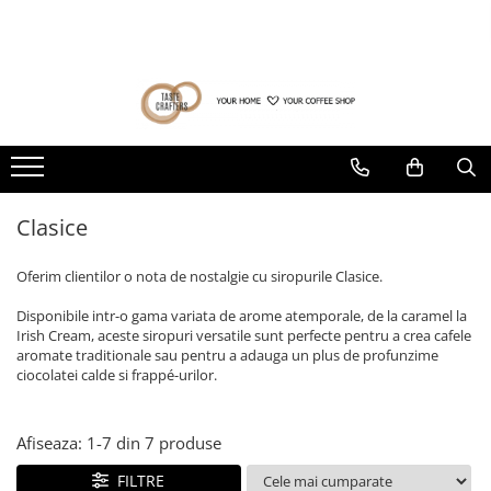
Toate Produsele
Ultima sansa❗
Pachete Barista
Cafea la pret special (prajiri
anterioare)
Cafea de specialitate
Produse cu termen de valabilitate
DROPSHOT
redus
Raritati Dropshot
Clasice
Blenduri Premium DROPSHOT
Confort Single Origins DROPSHOT
Oferim clientilor o nota de nostalgie cu siropurile Clasice.
Microloturi DROPSHOT
Disponibile intr-o gama variata de arome atemporale, de la caramel la
BEANDROPS by Dropshot
Irish Cream, aceste siropuri versatile sunt perfecte pentru a crea cafele
aromate traditionale sau pentru a adauga un plus de profunzime
Office Coffee BEANDROPS by
ciocolatei calde si frappé-urilor.
Dropshot
Cafea la pret special (prajiri
anterioare)
Afiseaza:
1-
7
din
7
produse
Băuturi alternative
FILTRE