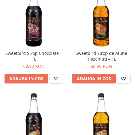
Ceai
Frappé
Ciocolata calda
Lapte alternativ
Superfood Latte
Accesorii ceai
Sweetbird Sirop Chocolate –
Sweetbird Sirop de Alune
Chai Latte
1L
(Hazelnut) – 1L
68,90 RON
68,90 RON
Aparatura cafea
Espressoare
ADAUGA IN COS
ADAUGA IN COS
Espressoare Manuale Profesionale
Espressoare Manuale Home/Office
Espressoare Automate Office
Espressoare Automate Home
Prepararea cafelei
Cafetiere
Aeropress