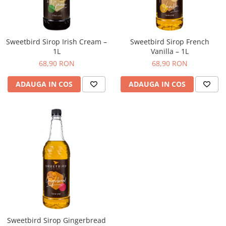
Syphon
Presa franceza
Aparate brewing
Sweetbird Sirop Irish Cream –
Sweetbird Sirop French
Cold Brew
1L
Vanilla – 1L
68,90 RON
68,90 RON
Aparate automate pentru lapte
Filtrare apa
ADAUGA IN COS
ADAUGA IN COS
BWT
Fluux
Rasnite Cafea
Rasnite Electrice
Profesionale
Domestice
Domestice Prosumer
Single Dose
Rasnite Manuale
Accesorii Bar
Sweetbird Sirop Gingerbread