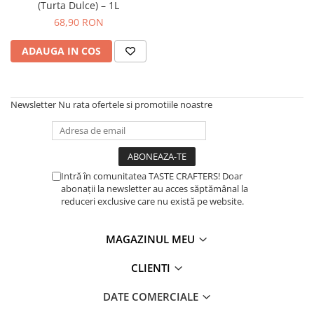
(Turta Dulce) – 1L
Dripper
68,90 RON
Tamper
Rinser
ADAUGA IN COS
Cantar
Knock-box
Newsletter
Nu rata ofertele si promotiile noastre
Latiere
Accesorii sirop
Cești pentru cafea
Intră în comunitatea TASTE CRAFTERS! Doar
Distribuitor / Nivelator
abonații la newsletter au acces săptămânal la
reduceri exclusive care nu există pe website.
Tamping - Statie de tampare
Timer
MAGAZINUL MEU
Server
CLIENTI
Cleaning
Cupping
DATE COMERCIALE
Filtre Hartie