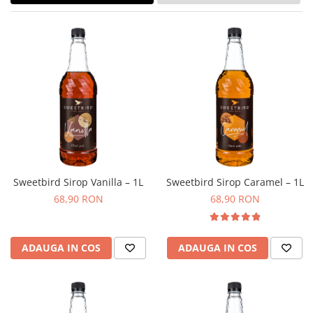
Ceai
Ceaiuri de specialitate
Verde
Rooibos
Plante
Negru
Matcha
Alb
Zahar
Siropuri
Sweetbird Sirop Vanilla – 1L
Sweetbird Sirop Caramel – 1L
Botanice
68,90 RON
68,90 RON
Clasice
Creative
Fara zahar
ADAUGA IN COS
ADAUGA IN COS
Fructe
Iced Tea
Limonada