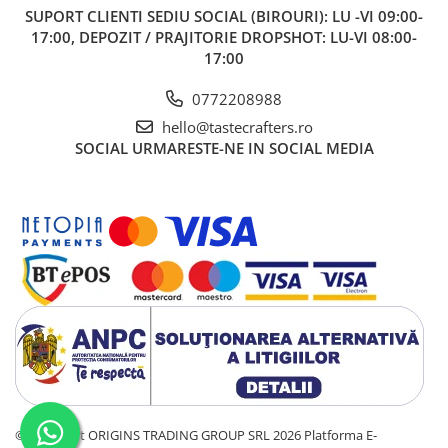
SUPORT CLIENTI
SEDIU SOCIAL (BIROURI): LU -VI 09:00-
Dozare
17:00, DEPOZIT / PRAJITORIE DROPSHOT: LU-VI 08:00-
17:00
Termometru
Cutite de macinare
0772208988
Pahare termoizolante
hello@tastecrafters.ro
SOCIAL
URMARESTE-NE IN SOCIAL MEDIA
Sticle refolosibile
Traiste
Tricouri
Brands
Acaia
Gemilai
AeroPress
Almar
Amokka
Anfim
©Copyright ORIGINS TRADING GROUP SRL 2026
Platforma E-