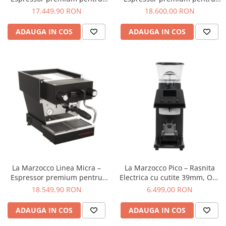
Aremde
acasa cu pompa rotativa, grup
acasa cu pompa rotativa, grup
17.449,90 RON
18.600,00 RON
saturat si control PID – Inox
saturat si control PID – Gri
Ascaso
ADAUGA IN COS
ADAUGA IN COS
Barista & CO
Bartscher
Bellezza
Bialetti
Bravilor
Brewista
Bunn
BWT
Cafea de Specialitate
La Marzocco Linea Micra –
La Marzocco Pico – Rasnita
Cafelat
Espressor premium pentru
Electrica cu cutite 39mm, On-
acasa cu pompa rotativa, grup
Demand Espresso – Negru
18.549,90 RON
6.499,00 RON
Cafetto
saturat si control PID – Negru
Cafflano
ADAUGA IN COS
ADAUGA IN COS
Caye