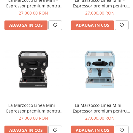
La Marzocco Linea Mini –
La Marzocco Linea Mini –
Ceai
Espressor premium pentru
Espressor premium pentru
acasa cu pompa rotativa,
acasa cu pompa rotativa,
Frappé
27.000,00 RON
27.000,00 RON
boiler dual si grup saturat
boiler dual si grup saturat
Ciocolata calda
pentru stabilitate termica
pentru stabilitate termica
ADAUGA IN COS
ADAUGA IN COS
superioara si extractie de
superioara si extractie de
Lapte alternativ
nivel profesional – Galben
nivel profesional – Rosu
Superfood Latte
Accesorii ceai
Chai Latte
Aparatura cafea
Espressoare
Espressoare Manuale Profesionale
Espressoare Manuale Home/Office
Espressoare Automate Office
La Marzocco Linea Mini –
La Marzocco Linea Mini –
Espressoare Automate Home
Espressor premium pentru
Espressor premium pentru
Prepararea cafelei
acasa cu pompa rotativa,
acasa cu pompa rotativa,
27.000,00 RON
27.000,00 RON
boiler dual si grup saturat
boiler dual si grup saturat
Cafetiere
pentru stabilitate termica
pentru stabilitate termica
ADAUGA IN COS
ADAUGA IN COS
Aeropress