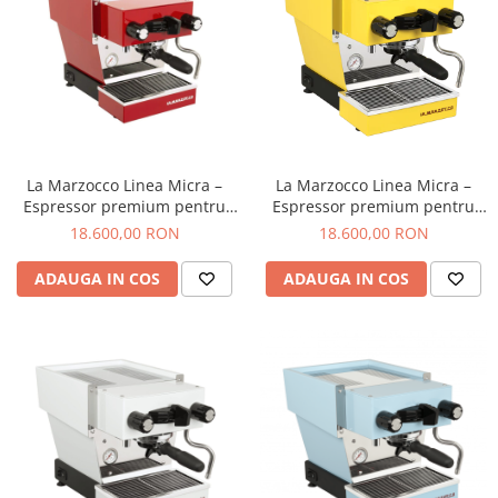
Dripper
Tamper
Rinser
Cantar
Knock-box
Latiere
La Marzocco Linea Micra –
La Marzocco Linea Micra –
Espressor premium pentru
Espressor premium pentru
Accesorii sirop
acasa cu pompa rotativa, grup
acasa cu pompa rotativa, grup
18.600,00 RON
18.600,00 RON
saturat si control PID – Rosu
saturat si control PID – Galben
Cești pentru cafea
ADAUGA IN COS
ADAUGA IN COS
Distribuitor / Nivelator
Tamping - Statie de tampare
Timer
Server
Cleaning
Cupping
Filtre Hartie