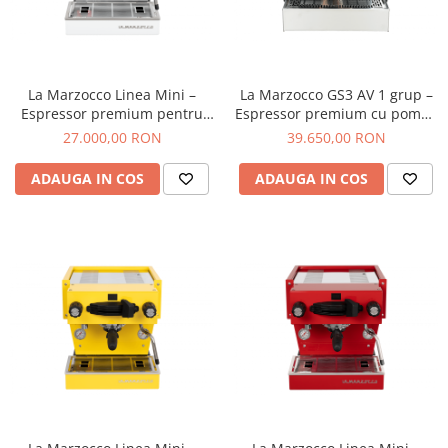
Ceai
Ceaiuri de specialitate
Verde
Rooibos
La Marzocco Linea Mini –
La Marzocco GS3 AV 1 grup –
Plante
Espressor premium pentru
Espressor premium cu pompa
acasa cu pompa rotativa,
rotativa, grup saturat, control
Negru
27.000,00 RON
39.650,00 RON
boiler dual si grup saturat
PID si sistem automat de
Matcha
pentru stabilitate termica
extractie pentru precizie si
ADAUGA IN COS
ADAUGA IN COS
Alb
superioara si extractie de
stabilitate termica de nivel
nivel profesional – Alb
comercial
Zahar
Siropuri
Botanice
Clasice
Creative
Fara zahar
Fructe
Iced Tea
Limonada