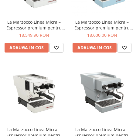
Dozare
Termometru
La Marzocco Linea Micra –
La Marzocco Linea Micra –
Cutite de macinare
Espressor premium pentru
Espressor premium pentru
acasa cu pompa rotativa, grup
acasa cu pompa rotativa, grup
18.549,90 RON
18.600,00 RON
Pahare termoizolante
saturat si control PID – Alb
saturat si control PID –
Albastru
Sticle refolosibile
ADAUGA IN COS
ADAUGA IN COS
Traiste
Tricouri
Brands
Acaia
AeroPress
Almar
Amokka
Anfim
ANKOMN
La Marzocco Linea Micra –
La Marzocco Linea Micra –
Espressor premium pentru
Espressor premium pentru