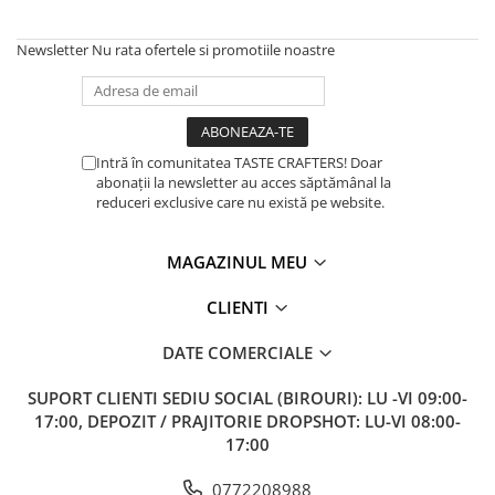
Ceramica
Newsletter
Nu rata ofertele si promotiile noastre
Chemex
Cinoart
Circular&Co. ⚡ NEW
Intră în comunitatea TASTE CRAFTERS! Doar
Comandante
abonații la newsletter au acces săptămânal la
Compak
reduceri exclusive care nu există pe website.
Dalla Corte
MAGAZINUL MEU
Delonghi
Dr. Coffee
CLIENTI
E&B LAB
DATE COMERCIALE
EDO
SUPORT CLIENTI
SEDIU SOCIAL (BIROURI): LU -VI 09:00-
Espro
17:00, DEPOZIT / PRAJITORIE DROPSHOT: LU-VI 08:00-
Eureka
17:00
Eversys
0772208988