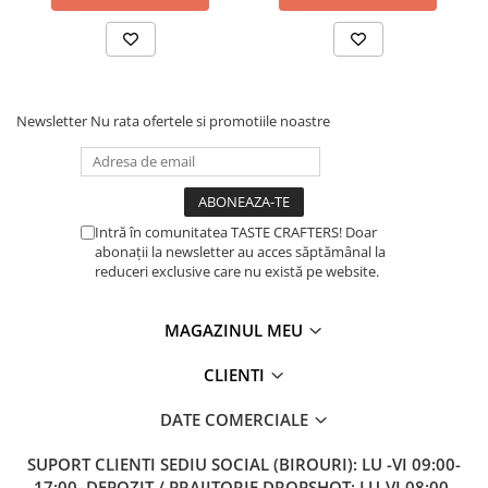
Dozare
Termometru
Cutite de macinare
Newsletter
Nu rata ofertele si promotiile noastre
Pahare termoizolante
Sticle refolosibile
Traiste
Intră în comunitatea TASTE CRAFTERS! Doar
Tricouri
abonații la newsletter au acces săptămânal la
Brands
reduceri exclusive care nu există pe website.
Acaia
Gemilai
MAGAZINUL MEU
AeroPress
CLIENTI
Almar
DATE COMERCIALE
Amokka
SUPORT CLIENTI
SEDIU SOCIAL (BIROURI): LU -VI 09:00-
Anfim
17:00, DEPOZIT / PRAJITORIE DROPSHOT: LU-VI 08:00-