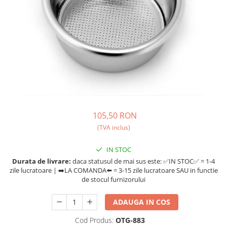
Ceai
Ceaiuri de specialitate
Verde
Rooibos
Plante
Negru
Matcha
Alb
Zahar
105,50 RON
Siropuri
(TVA inclus)
Botanice
IN STOC
Clasice
Durata de livrare:
daca statusul de mai sus este: ✅IN STOC✅ = 1-4
Creative
zile lucratoare | ➡️LA COMANDA⬅️ = 3-15 zile lucratoare SAU in functie
Fara zahar
de stocul furnizorului
Fructe
ADAUGA IN COS
Iced Tea
Limonada
Cod Produs:
OTG-883