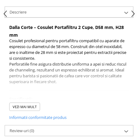
Syphon
Descriere
Presa franceza
Aparate brewing
Dalla Corte – Cosulet Portafiltru 2 Cupe, D58 mm, H28
Cold Brew
mm
Aparate automate pentru lapte
Cosulet profesional pentru portafiltru compatibil cu aparate de
espresso cu diametrul de 58 mm. Construit din otel inoxidabil,
Filtrare apa
are o inaltime de 28 mm si este proiectat pentru extractii precise
BWT
si consistente.
Perforatiile fine asigura distributie uniforma a apei si reduc riscul
Fluux
de channeling, rezultand un espresso echilibrat si aromat. Ideal
Rasnite Cafea
pentru barista si pasionatii de cafea care vor control si calitate
superioara in fiecare shot.
Rasnite Electrice
Profesionale
Specificatii:
Domestice
Compatibilitate: 58 mm
VEZI MAI MULT
Domestice Prosumer
Capacitate: 2 cupe (espresso dublu)
Single Dose
Inaltime: 28 mm
Informatii conformitate produs
Material: Otel inoxidabil
Rasnite Manuale
Perforatii dense pentru extractie uniforma
Review-uri
(0)
Accesorii Bar