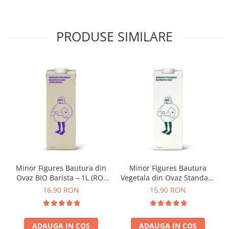
Dripper
Tamper
PRODUSE SIMILARE
Rinser
Cantar
Knock-box
Latiere
Accesorii sirop
Cești pentru cafea
Distribuitor / Nivelator
Tamping - Statie de tampare
Timer
Minor Figures Bautura din
Minor Figures Bautura
Ovaz BIO Barista – 1L (RO-
Vegetala din Ovaz Standard
Server
ECO-007)
– 1L
16,90 RON
15,90 RON
Cleaning
Cupping
ADAUGA IN COS
ADAUGA IN COS
Filtre Hartie