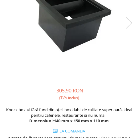
Ceai
Ceaiuri de specialitate
Verde
Rooibos
Plante
Negru
Matcha
Alb
Zahar
Siropuri
Botanice
305,90 RON
Clasice
(TVA inclus)
Creative
Fara zahar
Knock box-ul fără fund din oțel inoxidabil de calitate superioară, ideal
pentru cafenele, restaurante și nu numai.
Fructe
Dimensiuni:140 mm x 150 mm x 110 mm
Iced Tea
LA COMANDA
Limonada