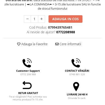
Durata de livrare:
daca statusul de mai sus este: ✅IN STOC✅ = 1-4
Ceai
zile lucratoare | ➡️LA COMANDA⬅️ = 3-15 zile lucratoare SAU in functie
de stocul furnizorului
Frappé
Ciocolata calda
ADAUGA IN COS
Lapte alternativ
Cod Produs:
0799439765481
Superfood Latte
Ai nevoie de ajutor?
0772208988
Accesorii ceai
Adauga la Favorite
Cere informatii
Chai Latte
Aparatura cafea
Espressoare
Espressoare Manuale Profesionale
Customer Support
CONTACT VÂNZĂRI
Espressoare Manuale Home/Office
0772 208 988
0748 881 528
Espressoare Automate Office
Espressoare Automate Home
Prepararea cafelei
RETUR GRATUIT
LIVRARE 24/48 H
Te-ai răzgândit? Poți schimba sau
Cafetiere
Oriunde în țară.
returna produsul în 15 zile.
Aeropress