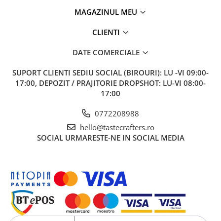
MAGAZINUL MEU
Caye
Ceramica
CLIENTI
Chemex
DATE COMERCIALE
Cinoart
SUPORT CLIENTI
SEDIU SOCIAL (BIROURI): LU -VI 09:00-
Circular&Co. ⚡ NEW
17:00, DEPOZIT / PRAJITORIE DROPSHOT: LU-VI 08:00-
Comandante
17:00
Compak
0772208988
Dalla Corte
hello@tastecrafters.ro
Delonghi
SOCIAL
URMARESTE-NE IN SOCIAL MEDIA
Dr. Coffee
E&B LAB
EDO
Espro
Eureka