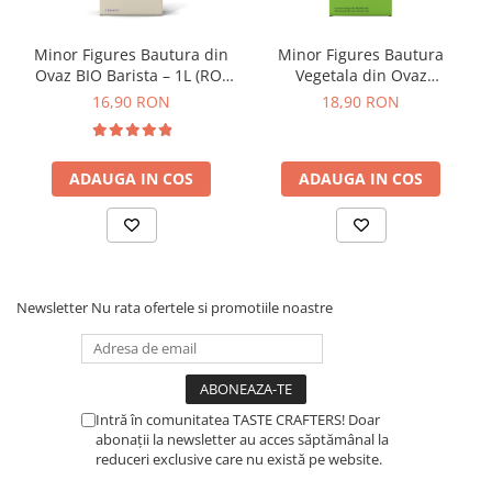
ANKOMN
Aremde
Minor Figures Bautura din
Minor Figures Bautura
Ovaz BIO Barista – 1L (RO-
Vegetala din Ovaz
Ascaso
ECO-007)
Regenerative – 1L
16,90 RON
18,90 RON
Barista & CO
Bartscher
ADAUGA IN COS
ADAUGA IN COS
Bellezza
Bialetti
Bravilor
Brewista
Newsletter
Nu rata ofertele si promotiile noastre
Bunn
BWT
Cafea de Specialitate
Cafelat
Intră în comunitatea TASTE CRAFTERS! Doar
abonații la newsletter au acces săptămânal la
Cafetto
reduceri exclusive care nu există pe website.
Cafflano