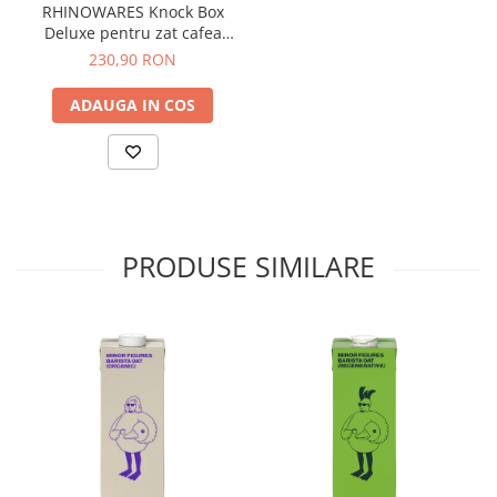
RHINOWARES Knock Box
Dozare
Deluxe pentru zat cafea
Dimensiuni: 170 × 170 × 165
230,90 RON
Termometru
mm (l × L × Î). - Inox
Cutite de macinare
ADAUGA IN COS
Pahare termoizolante
Sticle refolosibile
Traiste
Tricouri
PRODUSE SIMILARE
Brands
Acaia
Gemilai
AeroPress
Almar
Amokka
Anfim