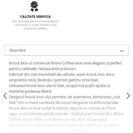
Syphon
Presa franceza
CALITATE VERIFICA
Am selectat pentru tine branduri
Aparate brewing
renumite la nivel mondial din
industria cafelei.
Cold Brew
Aparate automate pentru lapte
Filtrare apa
Descriere
BWT
Fluux
Knock Box-ul comercial Rhino Coffee Gear este elegant și perfect
pentru cafenele, restaurante și birouri.
Rasnite Cafea
Fabricat din oțel inoxidabil de calitate, acest knock box are o
Rasnite Electrice
amprentă mică, făcându-l potrivit pentru orice blat.
Utilizarea knock box-ului in blat, ocupă mai puțin spațiu și
Profesionale
menține podeaua liberă.
Domestice
Designul knock box-ului permite, de asemenea, eliminarea „sub
blat” într-o mare varietate de coșuri de gunoi multifuncționale.
Domestice Prosumer
Knock Box-ul este sudat în lateral, ceea ce nu numai că il face
Single Dose
sigur, ci și întărește părțile laterale - făcând acest Knock Box Rhino
Rasnite Manuale
Coffee Gear Coffee unul dintre cel mai „dur” de pe piață!
Manșonul de cauciuc ajută la protejarea portafiltrului și reduce
Accesorii Bar
zgomotul. De asemenea, este ușor de înlocuit.