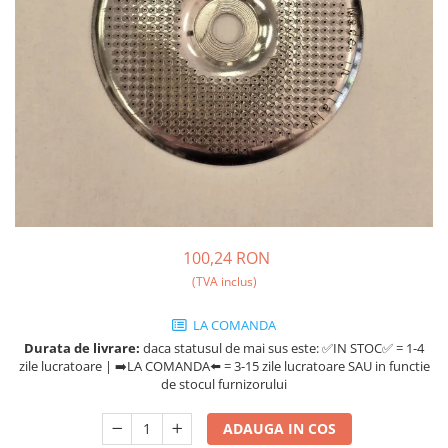
Fara zahar
Cleaning
Bialetti
Fructe
Cupping
Bravilor
Iced Tea
Limonada
Filtre Hartie
Brewista
Ceai
Dozare
Bunn
Frappé
Termometru
BWT
Ciocolata calda
Cutite de macinare
Cafea de Specialitate
Lapte alternativ
Pahare termoizolante
Cafelat
Superfood Latte
Sticle refolosibile
Cafetto
100,24 RON
Accesorii ceai
Traiste
Cafflano
(TVA inclus)
Chai Latte
Tricouri
Caye
LA COMANDA
Ceramica
Durata de livrare:
daca statusul de mai sus este: ✅IN STOC✅ = 1-4
Chemex
zile lucratoare | ➡️LA COMANDA⬅️ = 3-15 zile lucratoare SAU in functie
de stocul furnizorului
Cinoart
Circular&Co. ⚡ NEW
ADAUGA IN COS