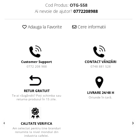
Comandante
Cod Produs:
OTG-558
Ai nevoie de ajutor?
0772208988
Compak
Dalla Corte
Adauga la Favorite
Cere informatii
Delonghi
Dr. Coffee
E&B LAB
EDO
Customer Support
CONTACT VÂNZĂRI
0772 208 988
0748 881 528
Espro
Eureka
Eversys
RETUR GRATUIT
LIVRARE 24/48 H
Te-ai răzgândit? Poți schimba sau
Everpure
Oriunde în țară.
returna produsul în 15 zile.
Finum
Fiorenzato
CALITATE VERIFICA
Forever
Am selectat pentru tine branduri
renumite la nivel mondial din
Hard Beans Coffee Roasters
industria cafelei.