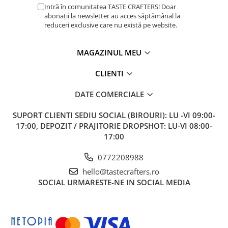
Intră în comunitatea TASTE CRAFTERS! Doar
Timemore
abonații la newsletter au acces săptămânal la
reduceri exclusive care nu există pe website.
74
Toddy
MAGAZINUL MEU
TONE
CLIENTI
Ubermilk
Wilfa
DATE COMERCIALE
Zuma
SUPORT CLIENTI
SEDIU SOCIAL (BIROURI): LU -VI 09:00-
17:00, DEPOZIT / PRAJITORIE DROPSHOT: LU-VI 08:00-
17:00
0772208988
hello@tastecrafters.ro
SOCIAL
URMARESTE-NE IN SOCIAL MEDIA