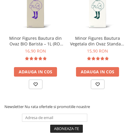
Origami
Pallo
Perfect Moose
Puqpress
Minor Figures Bautura din
Minor Figures Bautura
QuinSpin
Ovaz BIO Barista – 1L (RO-
Vegetala din Ovaz Standard
RHINOWARES
ECO-007)
– 1L
16,90 RON
15,90 RON
Rocket
Scanomat
ADAUGA IN COS
ADAUGA IN COS
Solaris
Soy
Stone Espresso
Studio Barista
Newsletter
Nu rata ofertele si promotiile noastre
Sweet Revolution
Sweetbird
TIAMO