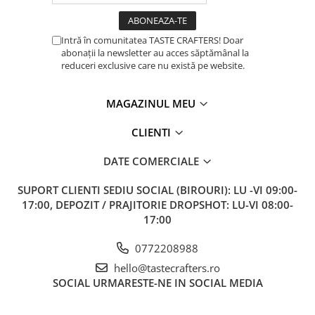
ANKOMN
Aremde
Intră în comunitatea TASTE CRAFTERS! Doar
Ascaso
abonații la newsletter au acces săptămânal la
reduceri exclusive care nu există pe website.
Barista & CO
Bartscher
MAGAZINUL MEU
Bellezza
CLIENTI
DIMENSIUNE, CONTROL ȘI PRECIZIE
Bialetti
Sistemul de suport al discului rotativ garantează un paralelism
Bravilor
DATE COMERCIALE
perfect între părțile de tăiere și o măcinare uniformă. Un
ventilator de răcire menține temperatura internă sub control.
Brewista
SUPORT CLIENTI
SEDIU SOCIAL (BIROURI): LU -VI 09:00-
Bunn
17:00, DEPOZIT / PRAJITORIE DROPSHOT: LU-VI 08:00-
17:00
BWT
Cafea de Specialitate
0772208988
Cafelat
hello@tastecrafters.ro
SOCIAL
URMARESTE-NE IN SOCIAL MEDIA
Cafetto
Cafflano