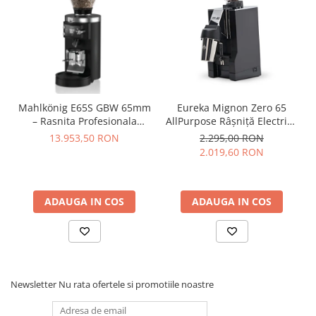
Dozare
Termometru
Cutite de macinare
Pahare termoizolante
Sticle refolosibile
Mahlkönig E65S GBW 65mm
Eureka Mignon Zero 65
– Rasnita Profesionala
AllPurpose Râșniță Electrică
Traiste
Espresso cu Grind-by-
Single Dose cu Cuțite Plate
13.953,50 RON
2.295,00 RON
Weight si Dozare de
65 mm pentru Espresso &
Tricouri
2.019,60 RON
Precizie – Negru Mat
Brew – Negru
Brands
Acaia
ADAUGA IN COS
ADAUGA IN COS
Gemilai
AeroPress
Almar
Amokka
Newsletter
Nu rata ofertele si promotiile noastre
Anfim