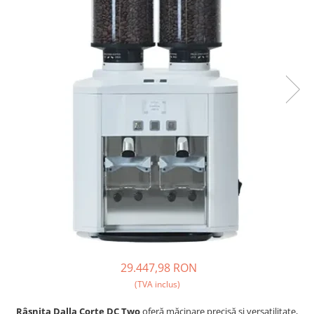
Ceai
Ceaiuri de specialitate
Verde
Rooibos
Plante
Negru
Matcha
Alb
Zahar
Siropuri
Botanice
Clasice
Creative
Fara zahar
Fructe
29.447,98 RON
Iced Tea
(TVA inclus)
Limonada
Râșnița Dalla Corte DC Two
oferă măcinare precisă și versatilitate,