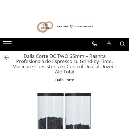
Toate Produsele
Ultima sansa❗
Pachete Barista
Cafea la pret special (prajiri
anterioare)
Cafea de specialitate
Produse cu termen de valabilitate
DROPSHOT
redus
Raritati Dropshot
Dalla Corte DC TWO 65mm – Rasnita
Profesionala de Espresso cu Grind-by-Time,
Blenduri Premium DROPSHOT
Macinare Consistenta si Control Dual al Dozei –
Confort Single Origins DROPSHOT
Alb Total
Microloturi DROPSHOT
Dalla Corte
BEANDROPS by Dropshot
Office Coffee BEANDROPS by
Dropshot
Cafea la pret special (prajiri
anterioare)
Băuturi alternative