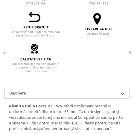
0772 208 988
0748 881 528
Syphon
Presa franceza
Aparate brewing
RETUR GRATUIT
LIVRARE 24/48 H
Cold Brew
Te-ai răzgândit? Poți schimba sau
Oriunde în țară.
returna produsul în 15 zile.
Aparate automate pentru lapte
Filtrare apa
BWT
CALITATE VERIFICA
Fluux
Am selectat pentru tine branduri
renumite la nivel mondial din
industria cafelei.
Rasnite Cafea
Rasnite Electrice
Profesionale
Descriere
Domestice
Domestice Prosumer
Râșnița Dalla Corte DC Two
oferă o măcinare precisă și
uniformă datorită discurilor de 65 mm. Cu un design elegant și
Single Dose
versatilitate, poate funcționa în modul Competition sau ca parte
Rasnite Manuale
a Sistemului de Control al Măcinării (GCS). Ideală pentru barista
profesioniști, asigurând performanță și calitate superioară.
Accesorii Bar