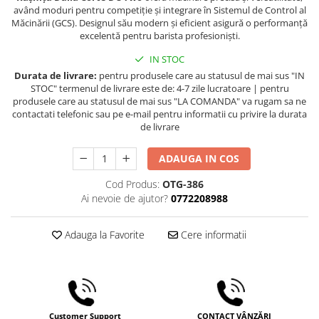
Ceai
având moduri pentru competiție și integrare în Sistemul de Control al
Măcinării (GCS). Designul său modern și eficient asigură o performanță
Frappé
excelentă pentru barista profesioniști.
Ciocolata calda
IN STOC
Lapte alternativ
Durata de livrare:
pentru produsele care au statusul de mai sus "IN
STOC" termenul de livrare este de: 4-7 zile lucratoare | pentru
Superfood Latte
produsele care au statusul de mai sus "LA COMANDA" va rugam sa ne
contactati telefonic sau pe e-mail pentru informatii cu privire la durata
Accesorii ceai
de livrare
Chai Latte
ADAUGA IN COS
Aparatura cafea
Espressoare
Cod Produs:
OTG-386
Ai nevoie de ajutor?
0772208988
Espressoare Manuale Profesionale
Espressoare Manuale Home/Office
Adauga la Favorite
Cere informatii
Espressoare Automate Office
Espressoare Automate Home
Prepararea cafelei
Cafetiere
Aeropress
Customer Support
CONTACT VÂNZĂRI