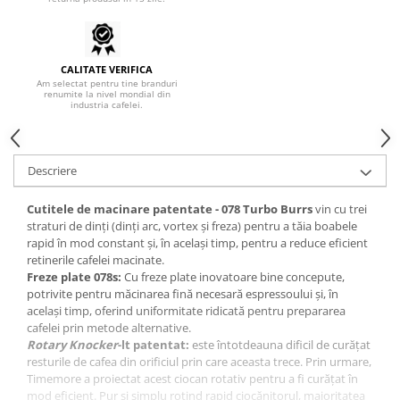
Syphon
Presa franceza
Aparate brewing
CALITATE VERIFICA
Am selectat pentru tine branduri
Cold Brew
renumite la nivel mondial din
industria cafelei.
Aparate automate pentru lapte
Filtrare apa
BWT
Descriere
Fluux
Cutitele de macinare patentate - 078 Turbo Burrs
vin cu trei
Rasnite Cafea
straturi de dinți (dinți arc, vortex și freza) pentru a tăia boabele
Rasnite Electrice
rapid în mod constant și, în același timp, pentru a reduce eficient
retinerile cafelei macinate.
Profesionale
Freze plate 078s:
Cu freze plate inovatoare bine concepute,
Domestice
potrivite pentru măcinarea fină necesară espressoului și, în
același timp, oferind uniformitate ridicată pentru prepararea
Domestice Prosumer
cafelei prin metode alternative.
Single Dose
Rotary Knocker
-lt patentat:
este întotdeauna dificil de curățat
Rasnite Manuale
resturile de cafea din orificiul prin care aceasta trece. Prin urmare,
Timemore a proiectat acest ciocan rotativ pentru a fi curățat în
Accesorii Bar
mod eficient. Pur și simplu rotind rapid ciocănitorul, majoritatea