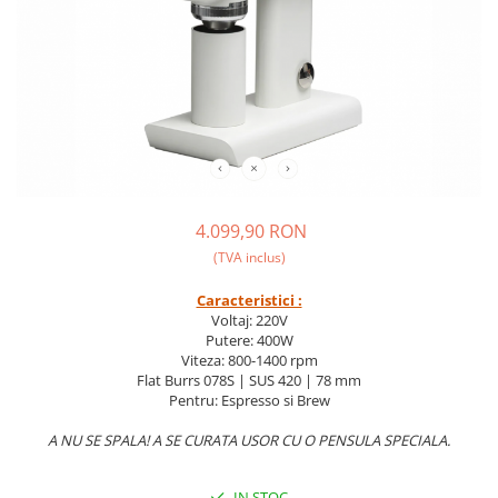
Ceai
Ceaiuri de specialitate
Verde
Rooibos
Plante
Negru
Matcha
Alb
4.099,90 RON
Zahar
(TVA inclus)
Siropuri
Caracteristici :
Botanice
Voltaj: 220V
Clasice
Putere: 400W
Viteza: 800-1400 rpm
Creative
Flat Burrs 078S | SUS 420 | 78 mm
Fara zahar
Pentru: Espresso si Brew
Fructe
A NU SE SPALA! A SE CURATA USOR CU O PENSULA SPECIALA.
Iced Tea
Limonada
IN STOC