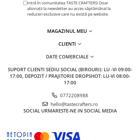
ANKOMN
Intră în comunitatea TASTE CRAFTERS! Doar
abonații la newsletter au acces săptămânal la
Aremde
reduceri exclusive care nu există pe website.
Ascaso
MAGAZINUL MEU
Barista & CO
Bartscher
CLIENTI
Bellezza
DATE COMERCIALE
Bialetti
SUPORT CLIENTI
SEDIU SOCIAL (BIROURI): LU -VI 09:00-
Bravilor
17:00, DEPOZIT / PRAJITORIE DROPSHOT: LU-VI 08:00-
Brewista
17:00
Bunn
0772208988
BWT
hello@tastecrafters.ro
Cafea de Specialitate
SOCIAL
URMARESTE-NE IN SOCIAL MEDIA
Cafelat
Cafetto
Cafflano