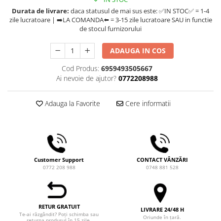
Ceai
Durata de livrare:
daca statusul de mai sus este: ✅IN STOC✅ = 1-4
zile lucratoare | ➡️LA COMANDA⬅️ = 3-15 zile lucratoare SAU in functie
Frappé
de stocul furnizorului
Ciocolata calda
ADAUGA IN COS
Lapte alternativ
Superfood Latte
Cod Produs:
6959493505667
Ai nevoie de ajutor?
0772208988
Accesorii ceai
Chai Latte
Adauga la Favorite
Cere informatii
Aparatura cafea
Espressoare
Espressoare Manuale Profesionale
Espressoare Manuale Home/Office
Customer Support
CONTACT VÂNZĂRI
Espressoare Automate Office
0772 208 988
0748 881 528
Espressoare Automate Home
Prepararea cafelei
Cafetiere
RETUR GRATUIT
LIVRARE 24/48 H
Te-ai răzgândit? Poți schimba sau
Oriunde în țară.
Aeropress
returna produsul în 15 zile.