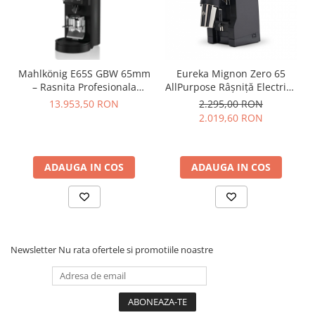
Dozare
Termometru
Cutite de macinare
Mahlkönig E65S GBW 65mm
Eureka Mignon Zero 65
Pahare termoizolante
– Rasnita Profesionala
AllPurpose Râșniță Electrică
Espresso cu Grind-by-
Single Dose cu Cuțite Plate
13.953,50 RON
2.295,00 RON
Sticle refolosibile
Weight si Dozare de
65 mm pentru Espresso &
2.019,60 RON
Precizie – Negru Mat
Brew – Negru
Traiste
Tricouri
ADAUGA IN COS
ADAUGA IN COS
Brands
Acaia
Gemilai
AeroPress
Newsletter
Nu rata ofertele si promotiile noastre
Almar
Amokka
Anfim