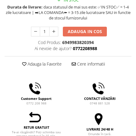
Comandante
Durata de livrare:
daca statusul de mai sus este: ✅IN STOC✅ = 1-4
Compak
zile lucratoare | ➡️LA COMANDA⬅️ = 3-15 zile lucratoare SAU in functie
de stocul furnizorului
Dalla Corte
Delonghi
ADAUGA IN COS
Dr. Coffee
Cod Produs:
6949983820394
Ai nevoie de ajutor?
0772208988
E&B LAB
EDO
Adauga la Favorite
Cere informatii
Espro
Eureka
Eversys
Everpure
Customer Support
CONTACT VÂNZĂRI
0772 208 988
0748 881 528
Finum
Fiorenzato
Forever
RETUR GRATUIT
LIVRARE 24/48 H
Te-ai răzgândit? Poți schimba sau
Hard Beans Coffee Roasters
Oriunde în țară.
returna produsul în 15 zile.