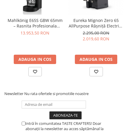
Timemore
74
Mahlkönig E65S GBW 65mm
Eureka Mignon Zero 65
– Rasnita Profesionala
AllPurpose Râșniță Electrică
Toddy
Espresso cu Grind-by-
Single Dose cu Cuțite Plate
13.953,50 RON
2.295,00 RON
TONE
Weight si Dozare de
65 mm pentru Espresso &
2.019,60 RON
Precizie – Negru Mat
Brew – Negru
Ubermilk
Wilfa
ADAUGA IN COS
ADAUGA IN COS
Zuma
Newsletter
Nu rata ofertele si promotiile noastre
Intră în comunitatea TASTE CRAFTERS! Doar
abonații la newsletter au acces săptămânal la