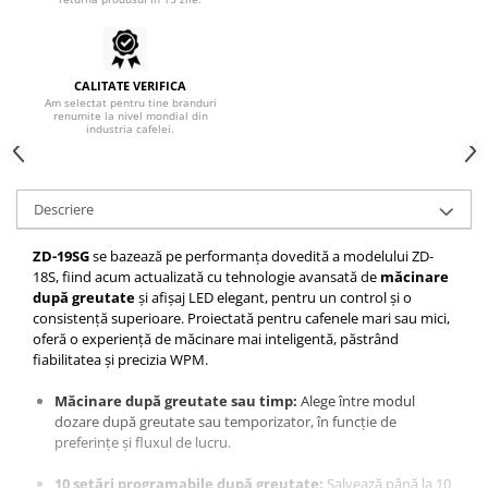
Hario
Heavy
CALITATE VERIFICA
INKER
Am selectat pentru tine branduri
renumite la nivel mondial din
KINTO
industria cafelei.
Kinu
La Marzocco
Descriere
Linkbar
ZD-19SG
se bazează pe performanța dovedită a modelului ZD-
Mahlkonig
18S, fiind acum actualizată cu tehnologie avansată de
măcinare
Meraki
după greutate
și afișaj LED elegant, pentru un control și o
consistență superioare. Proiectată pentru cafenele mari sau mici,
Minor Figures
oferă o experiență de măcinare mai inteligentă, păstrând
fiabilitatea și precizia WPM.
Moccamaster
Motta
Măcinare după greutate sau timp:
Alege între modul
dozare după greutate sau temporizator, în funcție de
Mr.Cafe
preferințe și fluxul de lucru.
Nuova Ricambi
10 setări programabile după greutate:
Salvează până la 10