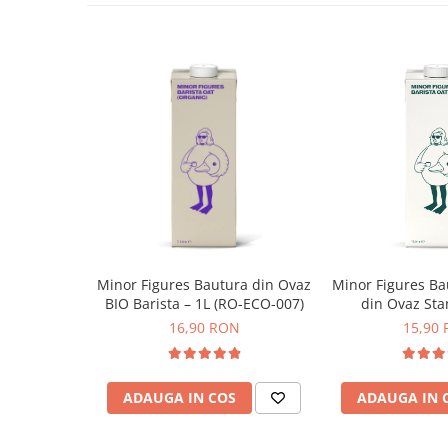
Syphon
Presa franceza
Aparate brewing
Cold Brew
Aparate automate pentru lapte
Filtrare apa
BWT
Fluux
Afisaj digital pentru controlul parametrilor de funcț
Rasnite Cafea
curățarea automată sunt doar câteva dintre noile funcții al
utilizați mai ușor acest dispozitiv.
Rasnite Electrice
Minor Figures Bautura din Ovaz
Minor Figures Ba
Profesionale
BIO Barista – 1L (RO-ECO-007)
din Ovaz Sta
Domestice
16,90 RON
15,90
Domestice Prosumer
Single Dose
ADAUGA IN COS
ADAUGA IN 
Rasnite Manuale
Accesorii Bar