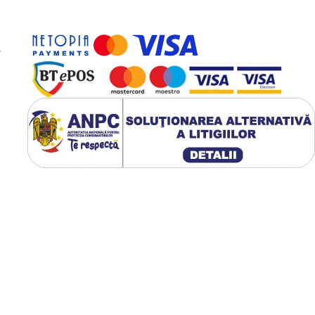
-
 pentru cafea pe grup;
alla Corte;
 secunde;
r.
ecăruia.