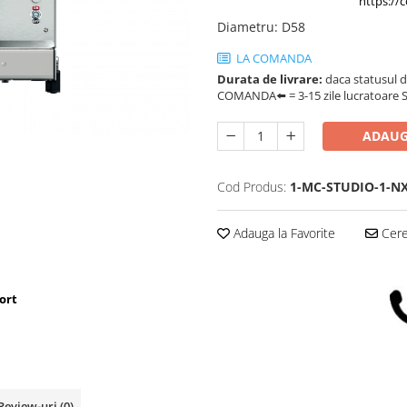
https://
Diametru
:
D58
LA COMANDA
Durata de livrare:
daca statusul d
COMANDA⬅️ = 3-15 zile lucratoare SA
ADAUG
Cod Produs:
1-MC-STUDIO-1-NX
Adauga la Favorite
Cere 
ort
Review-uri
(0)