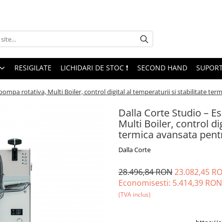
RESIGILATE
LICHIDARI DE STOC ❗
SECOND HAND
SUPORT
mpa rotativa, Multi Boiler, control digital al temperaturii si stabilitate ter
Dalla Corte Studio – 
Multi Boiler, control dig
termica avansata pentr
Dalla Corte
28.496,84 RON
23.082,45 R
Economisesti:
5.414,39
RON
(TVA inclus)