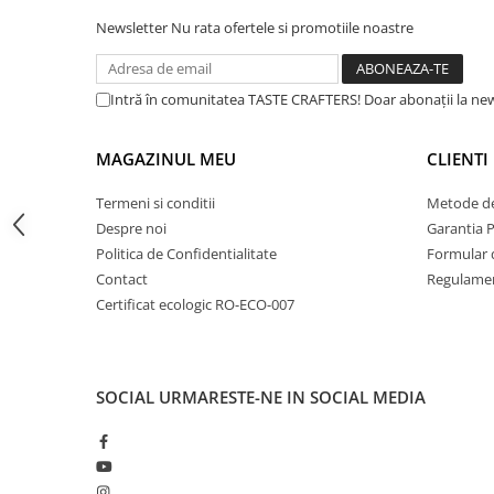
Dripper
Newsletter
Nu rata ofertele si promotiile noastre
Tamper
Rinser
Intră în comunitatea TASTE CRAFTERS! Doar abonații la news
Cantar
Knock-box
Stabilitatea termică
și consistența cafelei obținute fac d
MAGAZINUL MEU
CLIENTI
un aparat ideal chiar și pentru cei mai puțin experimentați
Latiere
Termeni si conditii
Metode de
Accesorii sirop
Personalizare -
Studio
oferă multiple posibilități de pers
Despre noi
Garantia 
panouri laterale in culori vibrante.
Cești pentru cafea
Politica de Confidentialitate
Formular 
Contact
Regulamen
Distribuitor / Nivelator
Certificat ecologic RO-ECO-007
Tamping - Statie de tampare
Timer
Server
SOCIAL
URMARESTE-NE IN SOCIAL MEDIA
Cleaning
Cupping
Filtre Hartie