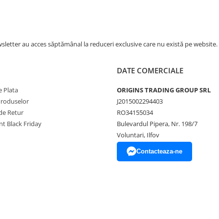
letter au acces săptămânal la reduceri exclusive care nu există pe website.
in espressorul Dalla Corte Studio
DATE COMERCIALE
.
 Plata
ORIGINS TRADING GROUP SRL
onalizare. Poți opta pentru
Produselor
J2015002294403
de Retur
RO34155034
t Black Friday
Bulevardul Pipera, Nr. 198/7
Voluntari, Ilfov
Contacteaza-ne