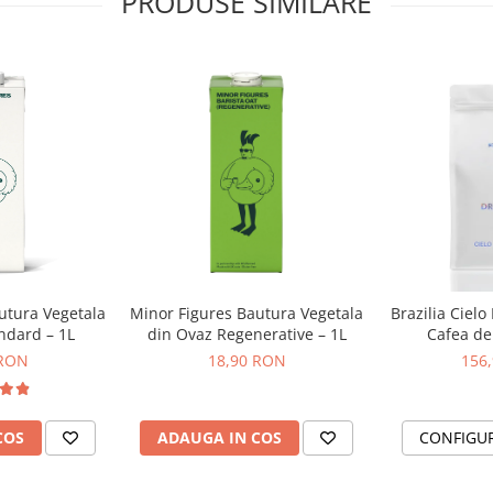
PRODUSE SIMILARE
ionare
și cronometru on / off și
e DC Studio care vă pot ajuta să
utura Vegetala
Minor Figures Bautura Vegetala
Brazilia Cielo
ndard – 1L
din Ovaz Regenerative – 1L
Cafea de 
DR
 RON
18,90 RON
156
COS
ADAUGA IN COS
CONFIGU