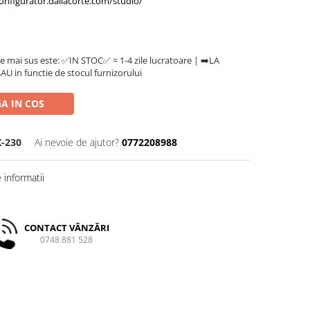
configurator.dallacorte.com/studio/
e mai sus este: ✅IN STOC✅ = 1-4 zile lucratoare | ➡️LA
U in functie de stocul furnizorului
A IN COS
-230
Ai nevoie de ajutor?
0772208988
informatii
CONTACT VÂNZĂRI
0748 881 528