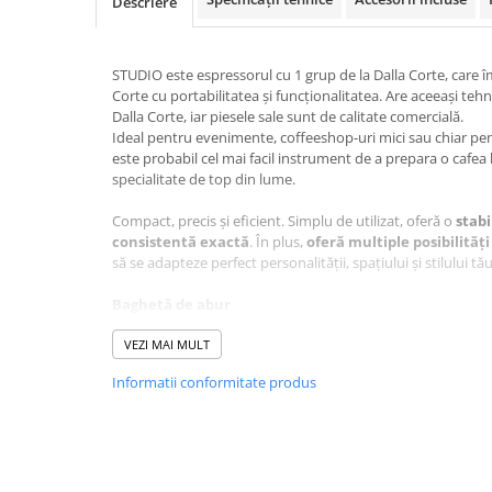
Descriere
Ceai
Frappé
STUDIO este espressorul cu 1 grup de la Dalla Corte, care î
Ciocolata calda
Corte cu portabilitatea și funcționalitatea. Are aceeași teh
Lapte alternativ
Dalla Corte, iar piesele sale sunt de calitate comercială.
Ideal pentru evenimente, coffeeshop-uri mici sau chiar pen
Superfood Latte
este probabil cel mai facil instrument de a prepara o cafea 
specialitate de top din lume.
Accesorii ceai
Chai Latte
Compact, precis și eficient. Simplu de utilizat, oferă o
stabi
consistentă exactă
. În plus,
oferă multiple posibilităț
Aparatura cafea
să se adapteze perfect personalității, spațiului și stilului tău
Espressoare
Baghetă de abur
Espressoare Manuale Profesionale
Dalla Corte Studio a fost echipat cu aceeași baghetă de abur
Espressoare Manuale Home/Office
profesionale Dalla Corte. Astfel acest aparat de cafea este
VEZI MAI MULT
optimă a laptelui. Aburul este incredibil de puternic, fiind li
Espressoare Automate Office
Informatii conformitate produs
care funcționează la 1.4 bari și care permite frotarea a 250
Espressoare Automate Home
Prepararea cafelei
Cafetiere
Aeropress