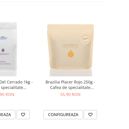
 Del Cerrado 1kg -
Brazilia Placer Rojo 250g -
Bombon Bl
specialitate
Cafea de specialitate
specia
OPSHOT
DROPSHOT
,90 RON
55,90 RON
2
REAZA
CONFIGUREAZA
CONFI