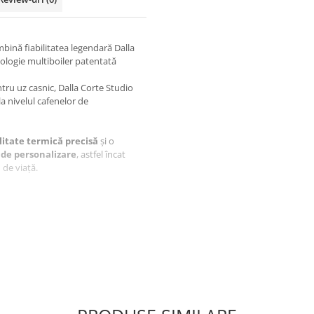
mbină fiabilitatea legendară Dalla
nologie multiboiler patentată
tru uz casnic, Dalla Corte Studio
la nivelul cafenelor de
litate termică precisă
și o
i de personalizare
, astfel încat
 de viață.
i ca în cazul mașinilor
 capabil să garanteze o spumare
vrat de un boiler de doar 1.6 litri,
 ml de lapte în doar 8 secunde.