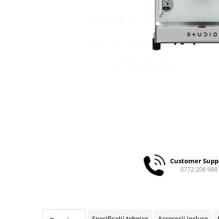
Ceai
Ceaiuri de specialitate
Verde
Rooibos
Plante
Negru
Matcha
Alb
Zahar
Siropuri
Botanice
Clasice
Creative
Customer Supp
0772 208 988
Fara zahar
Fructe
Iced Tea
Limonada
Specificații tehnice
Accesorii incluse